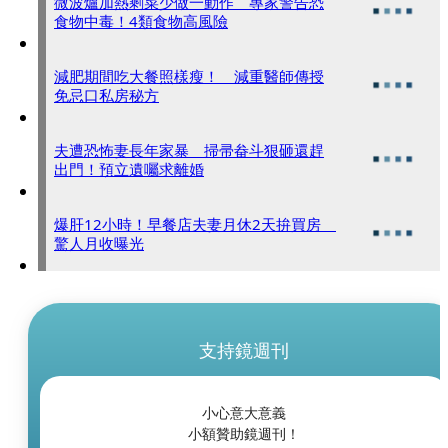
微波爐加熱剩菜少做一動作 專家警告恐
食物中毒！4類食物高風險
減肥期間吃大餐照樣瘦！ 減重醫師傳授
免忌口私房秘方
夫遭恐怖妻長年家暴 掃帚畚斗狠砸還趕
出門！預立遺囑求離婚
爆肝12小時！早餐店夫妻月休2天拚買房
驚人月收曝光
支持鏡週刊
小心意大意義
小額贊助鏡週刊！