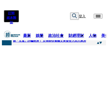
訂閱
登入
紙本雜
誌
最新
娛樂
政治社會
財經理財
人物
美
快訊
創「互道」詐騙慈濟！ 女律師供養義父黃金全入四大庫房
快訊
前時力黨魁表態「反對刪公視預算」 盼在野三思：改凍結處理受質疑項目
快訊
六強片齊聚桃影 小薰《祖先鬼》回桃影娘家 《長安的荔枝》桃影加映一票難求