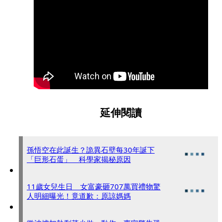
延伸閱讀
孫悟空在此誕生？詭異石壁每30年誕下
「巨形石蛋」 科學家揭秘原因
11歲女兒生日 女富豪砸707萬買禮物驚
人明細曝光！竟道歉：原諒媽媽