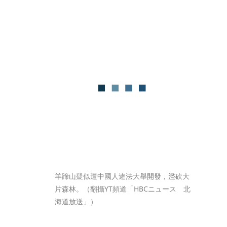
羊蹄山疑似遭中國人違法大舉開發，濫砍大
片森林。（翻攝YT頻道「HBCニュース　北
海道放送」）