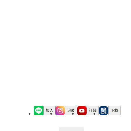
加入
追蹤
訂閱
下載