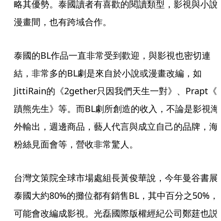
略其優勢。泰國讀者有喜歡的閱讀類型，影視與小說
漫畫間，也有跨域合作。
泰國的BL作品一直非常受到歡迎，與影視也密切連
結，非常多的BL劇是來自於小說或漫畫改編，如
JittiRain的《2gether只因我們天生一對》、Prapt《
蹟熊先生》等。而BL劇所創造的收入，不論是影視海
外輸出，週邊商品，藝人代言與成立自己的品牌，海
粉絲見面會等，營收非常驚人。
台灣文策院全球市場處組長黃俊華說，今年曼谷書展
泰國大約80%的攤位都有銷售BL，其中百分之50%，
可能會改編成影視。光磊國際版權經紀公司鄭莛也説