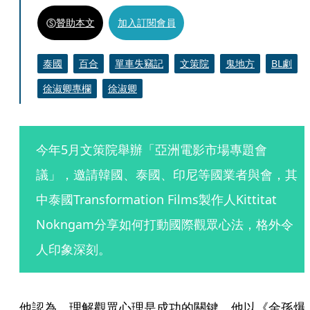
贊助本文
加入訂閱會員
泰國
百合
單車失竊記
文策院
鬼地方
BL劇
徐淑卿專欄
徐淑卿
今年5月文策院舉辦「亞洲電影市場專題會
議」，邀請韓國、泰國、印尼等國業者與會，其
中泰國Transformation Films製作人Kittitat 
Nokngam分享如何打動國際觀眾心法，格外令
人印象深刻。
他認為，理解觀眾心理是成功的關鍵。他以《金孫爆