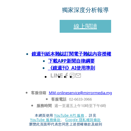
獨家深度分析報導
線上閱讀
鏡週刊紙本雜誌
訂閱電子雜誌
內容授權
下載APP
新聞自律綱要
《鏡週刊》AI使用準則
客服信箱
MM-onlineservice@mirrormedia.mg
客服電話
02-6633-3966
服務時間
週一至週五上午10時至下午6時
本網頁使用
YouTube API 服務
， 詳見
YouTube 服務條款
、
Google 隱私權與條款
瀏覽此頁面即代表您同意上述授權條款及細則