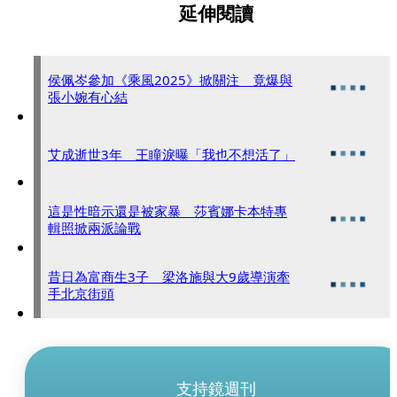
延伸閱讀
侯佩岑參加《乘風2025》掀關注 竟爆與
張小婉有心結
艾成逝世3年 王瞳淚曝「我也不想活了」
這是性暗示還是被家暴 莎賓娜卡本特專
輯照掀兩派論戰
昔日為富商生3子 梁洛施與大9歲導演牽
手北京街頭
支持鏡週刊