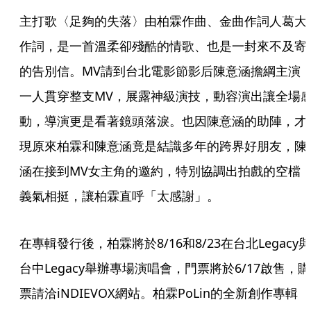
主打歌〈足夠的失落〉由柏霖作曲、金曲作詞人葛大
作詞，是一首溫柔卻殘酷的情歌、也是一封來不及寄
的告別信。MV請到台北電影節影后陳意涵擔綱主演
一人貫穿整支MV，展露神級演技，動容演出讓全場
動，導演更是看著鏡頭落淚。也因陳意涵的助陣，才
現原來柏霖和陳意涵竟是結識多年的跨界好朋友，陳
涵在接到MV女主角的邀約，特別協調出拍戲的空檔
義氣相挺，讓柏霖直呼「太感謝」。
在專輯發行後，柏霖將於8/16和8/23在台北Legacy與
台中Legacy舉辦專場演唱會，門票將於6/17啟售，購
票請洽iNDIEVOX網站。柏霖PoLin的全新創作專輯