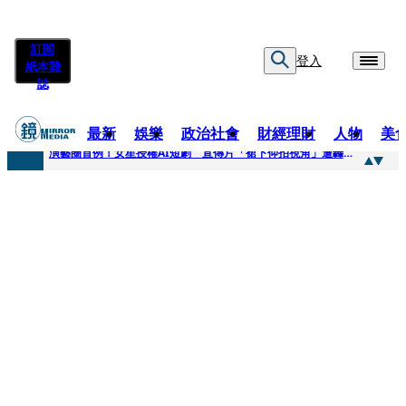
訂閱
登入
紙本雜
誌
最新
娛樂
政治社會
財經理財
人物
美
快訊
演藝圈首例！女星授權AI短劇 宣傳片「裙下仰拍視角」遭轟擦邊：自降身價
快訊
全球提升電氣化 台達電鄭平看好微電網推一站式方案
快訊
《魷魚遊戲》美版傳喊卡 現象級神劇難續宇宙