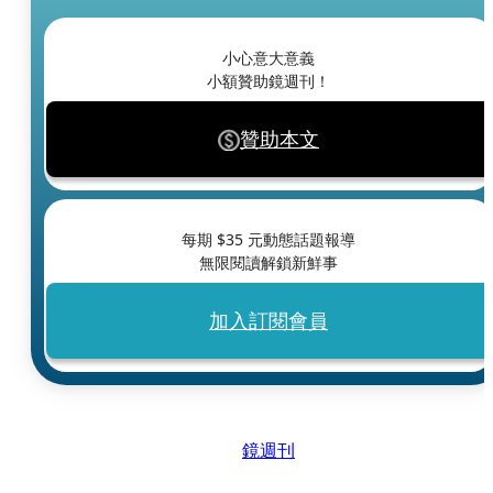
小心意大意義
小額贊助鏡週刊！
贊助本文
每期 $
35
元動態話題報導
無限閱讀解鎖新鮮事
加入訂閱會員
鏡週刊