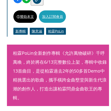
贊助本文
加入訂閱會員
新專輯
陳意涵
柏霖PoLin
柏霖PoLin全新創作專輯《允許萬物破碎》千呼
萬喚，終於將在6/13完整數位上架，專輯中收錄
13首曲目，是從柏霖過去2年的50多首Demo中
精挑選出的歌曲，攜手橫跨金曲壂堂與新生代浪
潮的創作人，打造出讓柏霖問鼎金曲歌王的專
輯。