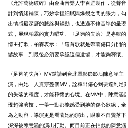
《允許萬物破碎》由金曲音樂人李百罡製作，從聲音
計到情緒鋪陳，巧妙拿捏細膩與爆裂之間的張力，勾
出情感最深層的脈絡與觸動，也透過不修音準的呈現
式，展現柏霖的實力唱功。〈足夠的失落〉是專輯的
情主打歌，柏霖表示：「這首歌就是帶著傷口分開的
憾故事，到最後必須要承認這個遺憾，才能夠釋懷。
〈足夠的失落〉MV邀請到台北電影節影后陳意涵主
演，由她一人貫穿整個MV，詮釋出傷心到要達到足
的失落的程度，才能釋懷的心境。在MV中，陳意涵
現超強演技，一舉一動都能感受到她的傷心欲絕，全
為之動容，導演更是看著她的演出，眼淚不自覺落下
深深被陳意涵的演出打動。而目前正在拍戲的陳意涵