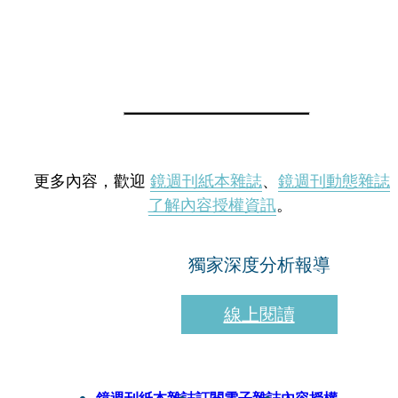
更多內容，歡迎
鏡週刊紙本雜誌
、
鏡週刊動態雜誌
了解內容授權資訊
。
獨家深度分析報導
線上閱讀