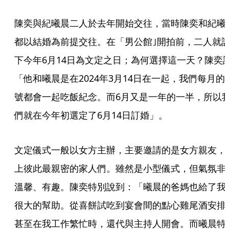
陳奕與紀曦晨二人於去年開始交往，當時陳奕和紀曦
都以結婚為前提交往。在「男公館｣開拍前，二人就
下今年6月14日為文定之日；為何選擇這一天？陳奕說
「他和曦晨是在2024年3月14日在一起，我們每月的1
號都會一起吃飯紀念。而6月又是一年的一半，所以
們就在今年初選定了6月14日訂婚」。
文定儀式一般以女方主辦，主要邀請的是女方親友，
上彼此最親密的家人們。雖然是小型儀式，但氣氛非
溫馨、有趣。陳奕特別說到：「曦晨的爸媽也給了我
很大的幫助。從喜餅試吃到宴會間的點心雞尾酒安排
甚至在我工作繁忙時，還代與主持人開會。而曦晨特