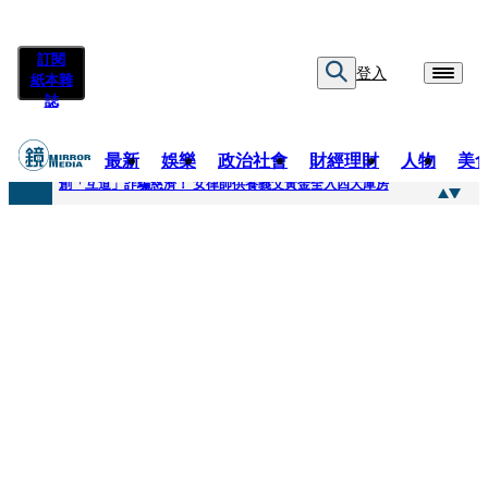
訂閱
登入
紙本雜
誌
最新
娛樂
政治社會
財經理財
人物
美
快訊
創「互道」詐騙慈濟！ 女律師供養義父黃金全入四大庫房
快訊
前時力黨魁表態「反對刪公視預算」 盼在野三思：改凍結處理受質疑項目
快訊
六強片齊聚桃影 小薰《祖先鬼》回桃影娘家 《長安的荔枝》桃影加映一票難求