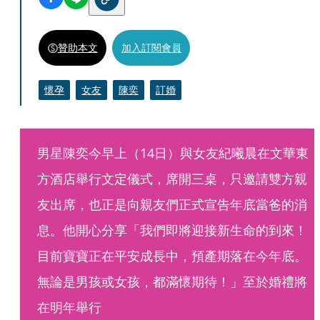
贊助本文
加入訂閱會員
懷孕
女友
陳奕
訂婚
男星陳奕今早上（14日）與女友紀曦晨在文華東
方酒店舉行文定儀式，席開三桌，只邀請雙方親
友出席，也正是向親友們正式宣告年底當爸的消
息。他開心分享「我們即將迎接新生命的到來！
目前寶寶正在平安成長中，預產期落在今年底。
無論是男孩或女孩，都滿懷期待！」至於婚禮將
在明年舉行