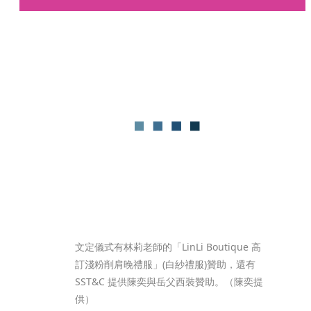
文定儀式有林莉老師的「LinLi Boutique 高
訂淺粉削肩晚禮服」(白紗禮服)贊助，還有
SST&C 提供陳奕與岳父西裝贊助。（陳奕提
供）