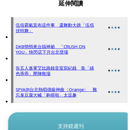
延伸閱讀
伍佰霸氣宣布這件事 還舞動大跳「伍佰
伏特舞」
DKB悄悄來台搞神祕 「CRUSH ON
YOU」快閃店下月台北登場
告五人進軍艾比路錄音室寫紀錄 靠「綠
色乖乖」壓陣救場
SPYAIR台北熱唱億級神曲〈Orange〉 難
忘臭豆腐大喊「齁搭啦」太逗趣
支持鏡週刊