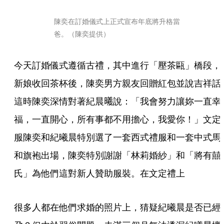
陳奕在訂婚儀式上正式宣布年底將升格當
爸。（陳奕提供）
今天訂婚儀式遵循古禮，其中進行「壓茶甌」橋段，
新娘收回茶杯後，陳奕男方親友回贈紅包並說吉祥話
這時陳奕深情對著紀晨𣌀說：「我會努力讓妳一直幸
福，一直開心，所有事都不用擔心，我愛你！」文定
服陳奕和紀曦晨特別選了一套西式禮服和一套中式馬
和旗袍出場，陳奕特別謝謝「林莉婚紗」和「將有囍
氏」為他們這對新人贊助服裝。在文定禮上
很多人都在他們求婚的照片上，猜疑紀曦晨是否已經