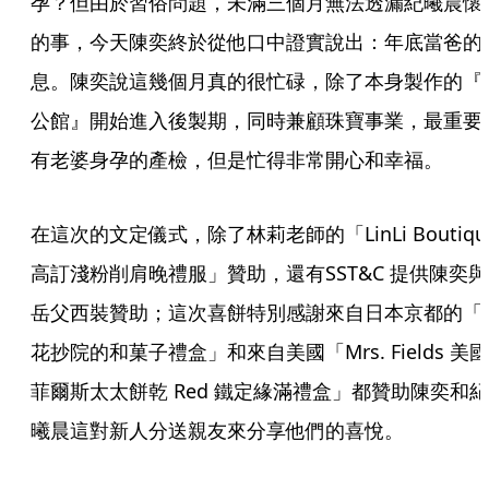
孕？但由於習俗問題，未滿三個月無法透漏紀曦晨懷
的事，今天陳奕終於從他口中證實說出：年底當爸的
息。陳奕說這幾個月真的很忙碌，除了本身製作的『
公館』開始進入後製期，同時兼顧珠寶事業，最重要
有老婆身孕的產檢，但是忙得非常開心和幸福。
在這次的文定儀式，除了林莉老師的「LinLi Boutique
高訂淺粉削肩晚禮服」贊助，還有SST&C 提供陳奕與
岳父西裝贊助；這次喜餅特別感謝來自日本京都的「
花抄院的和菓子禮盒」和來自美國「Mrs. Fields 美國
菲爾斯太太餅乾 Red 鐵定緣滿禮盒」都贊助陳奕和紀
曦晨這對新人分送親友來分享他們的喜悅。