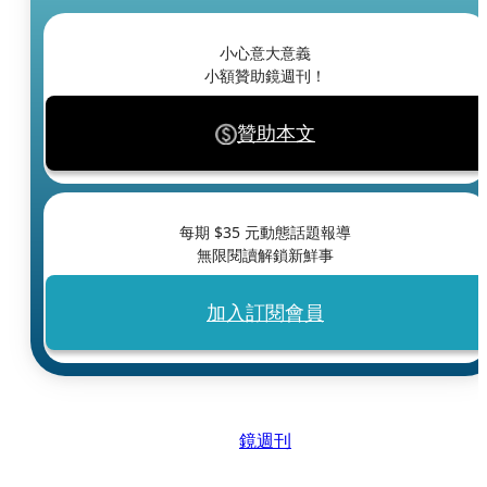
小心意大意義
小額贊助鏡週刊！
贊助本文
每期 $
35
元動態話題報導
無限閱讀解鎖新鮮事
加入訂閱會員
鏡週刊