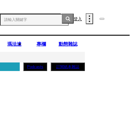
登入
瑪法達
專欄
動態雜誌
訂閱紙本雜誌
Podcasts