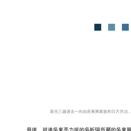
新光三越過去一向由吳東興家族和日方共治
最後，就連吳東亮力挺的吳昕陽所屬的吳東