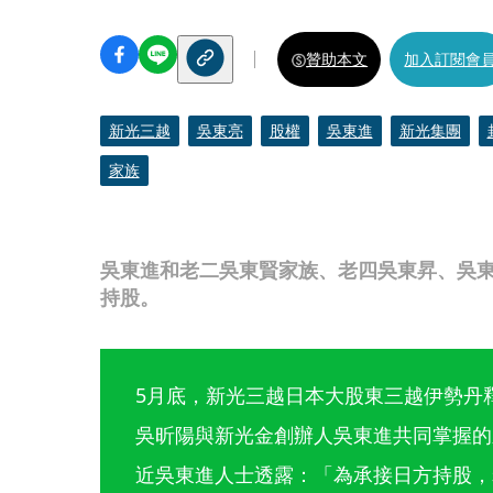
贊助本文
加入訂閱會
新光三越
吳東亮
股權
吳東進
新光集團
家族
吳東進和老二吳東賢家族、老四吳東昇、吳
持股。
5月底，新光三越日本大股東三越伊勢丹釋
吳昕陽與新光金創辦人吳東進共同掌握的
近吳東進人士透露：「為承接日方持股，