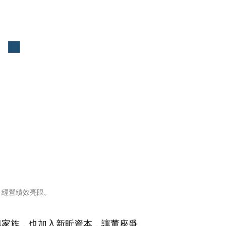
，經營績效亮眼。
興家族，也加入新昕資本，讓董座爭