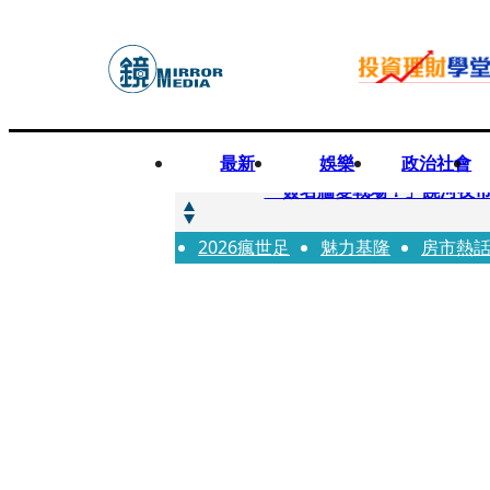
最新
娛樂
政治社會
快訊
「簽名牆變戰場！」饒河夜
2026瘋世足
快訊
魅力基隆
房市熱
抛「雙AI」施政藍圖！徐欣
快訊
翻拍雄二飛彈密件給中共女特