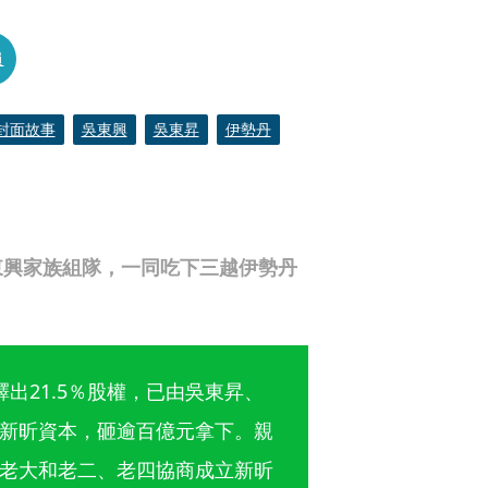
員
封面故事
吳東興
吳東昇
伊勢丹
東興家族組隊，一同吃下三越伊勢丹
出21.5％股權，已由吳東昇、
新昕資本，砸逾百億元拿下。親
老大和老二、老四協商成立新昕