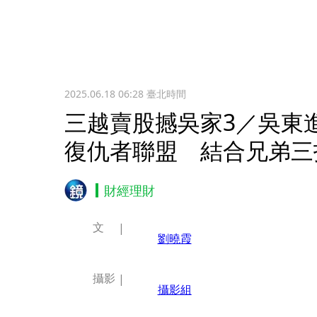
2025.06.18 06:28
臺北時間
三越賣股撼吳家3／吳東
復仇者聯盟 結合兄弟三
財經理財
文
劉曉霞
攝影
攝影組