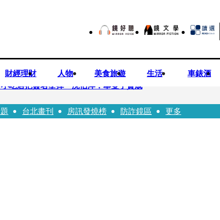
財經理財
人物
美食旅遊
生活
車錶酒
市小吃店把簽名塗掉 沈伯洋：舉雙手贊成
話題
台北畫刊
房訊發燒榜
防詐鏡區
更多
瑩宣示無縫接軌楊文科 延續五支箭與十大交通建設
工 海峰士兵認罪減刑判2年7月