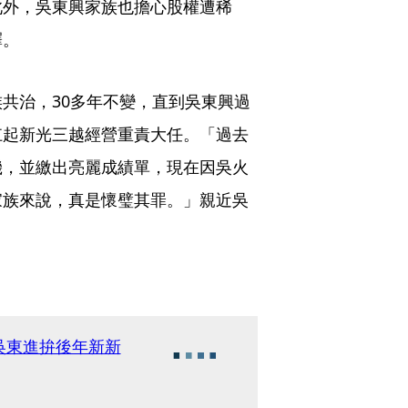
此外，吳東興家族也擔心股權遭稀
釋。
共治，30多年不變，直到吳東興過
扛起新光三越經營重責大任。「過去
機，並繳出亮麗成績單，現在因吳火
家族來說，真是懷璧其罪。」親近吳
吳東進拚後年新新