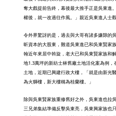
奪大戲提前告終，幕後最大推手正是吳東進
權後，就一改過往作風。」親近吳東進人士
令外界驚訝的是，過去與大哥有諸多嫌隙的
昕資本的大股東，難道吳東進已和吳東賢家
翰近年來居中斡旋，老大已和吳東賢家族和
地1.3萬坪的新紡士林舊廠土地活化案為例
土地，近期已興建行政大樓，「就是由新光
為火獅樓，新大樓稱為桂蘭樓。」
除與吳東賢家族重修舊好之外，吳東進也拉
三兄弟集結準備反擊吳東亮，吳東興家族也