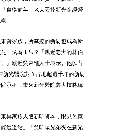
。「自從前年，老大丟掉新光金經營
觀察。
吳東賢家族，所掌控的新紡也成為新
族化干戈為玉帛？「親近老大的林伯
解。」親近吳東進人士表示。他以占
，在新光醫院對面占地超過千坪的新紡
醫院承租，未來新光醫院舊大樓將稱
吳東興家族入股新昕資本，眼見吳家
只能選邊站。「吳昕陽兄弟夾在新光