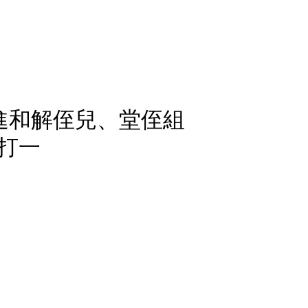
進和解侄兒、堂侄組
打一