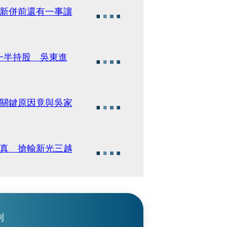
新新併前還有一事讓
一半持股 吳東進
 關鍵原因竟與吳家
成真 搶輸新光三越
刊