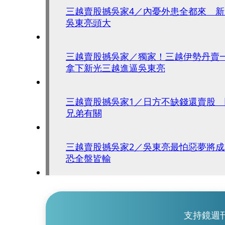
三越賣股撼吳家4／內憂外患全都來 
吳東亮頭大
三越賣股撼吳家／獨家！三越伊勢丹賣
拿下新光三越進逼吳東亮
三越賣股撼吳家1／日方不缺錢還賣股
兄弟有關
三越賣股撼吳家2／吳東亮最怕惡夢將
恐全盤皆輸
支持鏡週