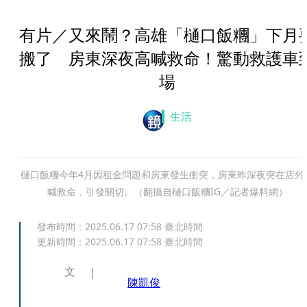
有片／又來鬧？高雄「樋口飯糰」下月
搬了 房東深夜高喊救命！驚動救護車
場
生活
樋口飯糰今年4月因租金問題和房東發生衝突，房東昨深夜突在店外
喊救命，引發關切。（翻攝自樋口飯糰IG／記者爆料網）
發布時間：
2025.06.17 07:58
臺北時間
更新時間：
2025.06.17 07:58
臺北時間
文
陳凱俊