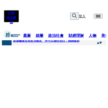
訂閱
登入
紙本雜
誌
最新
娛樂
政治社會
財經理財
人物
美
快訊
凌晨曬懷念照惹哭網友 米可白感性告白：媽媽愛妳
快訊
酸民質疑民進黨「是不是有她裸照？」 黃智賢3點回嗆獲網友讚爆
快訊
姜厚任「老牛找到嫩草」再談小24歲女友 揭七世情緣駁拐坑、暈船破財