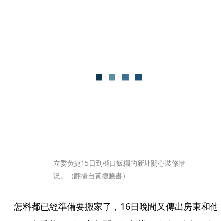
立委黃捷15日到樋口飯糰的新址關心裝修情
況。（翻攝自黃捷臉書）
怎料都已經準備要搬家了，16日晚間又傳出房東和他