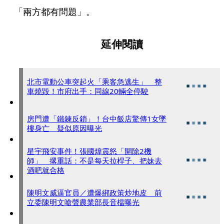
「兩方都有問題」。
延伸閱讀
北市電動公車突起火「乘客急逃生」 整
車燒毀！市府出手：同線20輛全停駛
房門遭「鐵鍊反鎖」！台中飯店驚傳1女墜
樓身亡 疑似原因曝光
星宇飛安事件！張國煒震怒「開除2機
師」 撂重話：不是每天拉桿子、把妹去
酒吧就合格
陳明文威逼官員／遭爆綁政策炒地皮 前
立委陳明文嗆聲農業部長音檔曝光