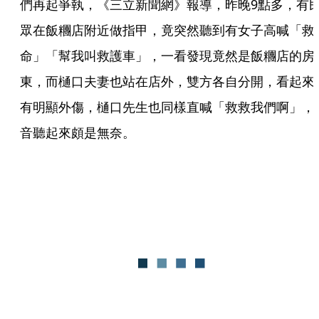
們再起爭執，《三立新聞網》報導，昨晚9點多，有
眾在飯糰店附近做指甲，竟突然聽到有女子高喊「救
命」「幫我叫救護車」，一看發現竟然是飯糰店的房
東，而樋口夫妻也站在店外，雙方各自分開，看起來
有明顯外傷，樋口先生也同樣直喊「救救我們啊」，
音聽起來頗是無奈。