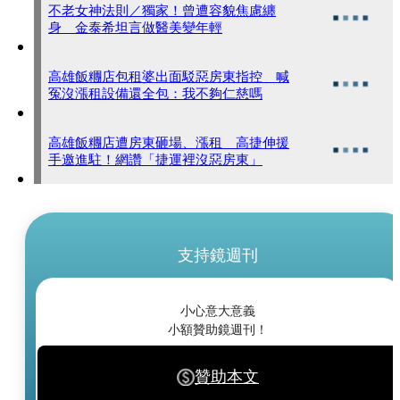
不老女神法則／獨家！曾遭容貌焦慮纏
身 金泰希坦言做醫美變年輕
高雄飯糰店包租婆出面駁惡房東指控 喊
冤沒漲租設備還全包：我不夠仁慈嗎
高雄飯糰店遭房東砸場、漲租 高捷伸援
手邀進駐！網讚「捷運裡沒惡房東」
支持鏡週刊
小心意大意義
小額贊助鏡週刊！
贊助本文