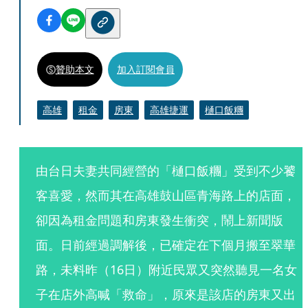
贊助本文
加入訂閱會員
高雄
租金
房東
高雄捷運
樋口飯糰
由台日夫妻共同經營的「樋口飯糰」受到不少饕
客喜愛，然而其在高雄鼓山區青海路上的店面，
卻因為租金問題和房東發生衝突，鬧上新聞版
面。日前經過調解後，已確定在下個月搬至翠華
路，未料昨（16日）附近民眾又突然聽見一名女
子在店外高喊「救命」，原來是該店的房東又出