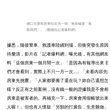
樋口夫妻和房東站在另一側，無奈喊著「救
救我們」。（翻攝自記者爆料網）
據悉，隨後警車、救護車陸續到場，但衝突發生原因
待釐清，影片在「記者爆料網」曝光後，有其他網友
料「這個房東一個月鬧一次」「是因為有報導出來 我
們才會看到，實際上不只一月一次…」「未看內容先
房東先挑釁」「人家都要搬了還在玩？妳自己還想怎
樣？反正有之前案例，沒有鐵一般的證據我是不會相
房東是被害者的。再補充一下，房東會用假帳號出來
人喔！」但也有人懷疑「另類的打廣告，生意難做」