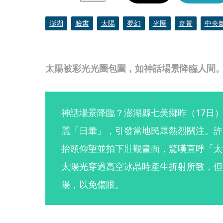
澎湖
臉書
太陽
夢幻
光圈
奇景
中央
太陽被彩光光圈包圍，如神話場景降臨人間。
神話場景降臨？澎湖縣七美鄉昨（17日
麗「日暈」，引發當地民眾熱烈關注。許
抬頭仰望並拍下壯觀畫面，驚嘆直呼「太
太陽光穿過高空冰晶時產生折射所致，但
陽，以免傷眼。