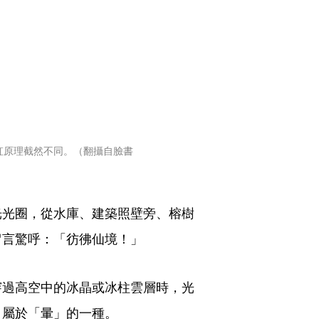
虹原理截然不同。（翻攝自臉書 
光光圈，從水庫、建築照壁旁、榕樹
留言驚呼：「彷彿仙境！」
穿過高空中的冰晶或冰柱雲層時，光
，屬於「暈」的一種。