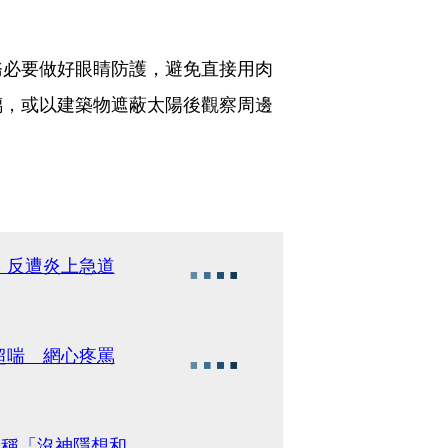
務必要做好眼睛防護，避免直接用肉
璃，或以建築物遮蔽太陽後觀察周邊
 反遭炎上急道
超喘 網心疼罵
 稱「沒神隱想和