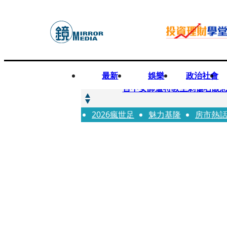
最新
娛樂
政治社會
快訊
台中女師遭特教生刺傷右眼
2026瘋世足
快訊
魅力基隆
房市熱
新聞傳真／男同事追求不成
快訊
財經時事／郭台銘首樁個人投