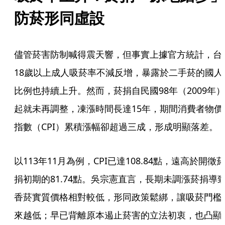
防菸形同虛設
儘管菸害防制喊得震天響，但事實上據官方統計，台
18歲以上成人吸菸率不減反增，暴露於二手菸的國人
比例也持續上升。然而，菸捐自民國98年（2009年）
起就未再調整，凍漲時間長達15年，期間消費者物價
指數（CPI）累積漲幅卻超過三成，形成明顯落差。
以113年11月為例，CPI已達108.84點，遠高於開徵
捐初期的81.74點。吳宗憲直言，長期未調漲菸捐導
香菸實質價格相對較低，形同政策鬆綁，讓吸菸門檻
來越低；早已背離原本遏止菸害的立法初衷，也凸顯