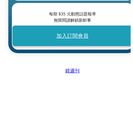
每期 $
35
元動態話題報導
無限閱讀解鎖新鮮事
加入訂閱會員
鏡週刊