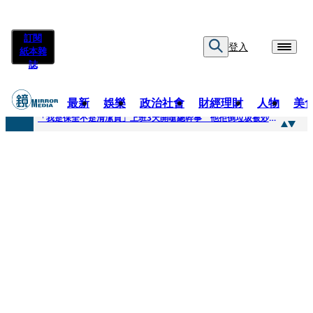
訂閱
登入
紙本雜
誌
最新
娛樂
政治社會
財經理財
人物
美
快訊
「我是保全不是清潔員」上班3天開嗆總幹事 他拒倒垃圾被炒！怒提告...法官這原因判敗訴
快訊
吳建豪生日願望成真 周渝民苦練吉他獻唱、言承旭阿信暖心祝福
快訊
UVERworld、yama、jo0ji齊聚台北 11月21日UVERworld再開專場