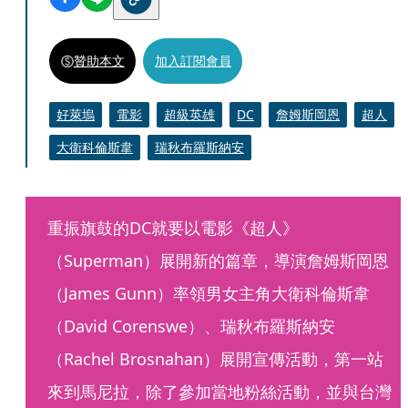
贊助本文
加入訂閱會員
好萊塢
電影
超級英雄
DC
詹姆斯岡恩
超人
大衛科倫斯韋
瑞秋布羅斯納安
重振旗鼓的DC就要以電影《超人》
（Superman）展開新的篇章，導演詹姆斯岡恩
（James Gunn）率領男女主角大衛科倫斯韋
（David Corenswe）、瑞秋布羅斯納安
（Rachel Brosnahan）展開宣傳活動，第一站
來到馬尼拉，除了參加當地粉絲活動，並與台灣