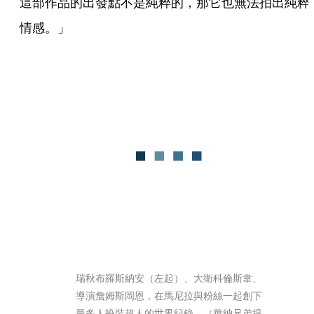
這部作品的出發點不是純粹的，那它也無法拍出純粹
情感。」
瑞秋布羅斯納安（左起）、大衛科倫斯韋、
導演詹姆斯岡恩，在馬尼拉與粉絲一起創下
最多人扮裝超人的世界紀錄。（華納兄弟提