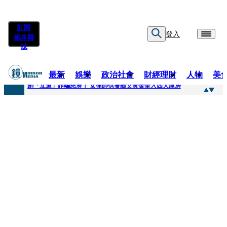
訂閱
登入
紙本雜
誌
最新
娛樂
政治社會
財經理財
人物
美
快訊
創「互道」詐騙慈濟！ 女律師供養義父黃金全入四大庫房
快訊
前時力黨魁表態「反對刪公視預算」 盼在野三思：改凍結處理受質疑項目
快訊
六強片齊聚桃影 小薰《祖先鬼》回桃影娘家 《長安的荔枝》桃影加映一票難求