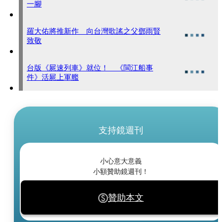
一腳
羅大佑將推新作 向台灣歌謠之父鄧雨賢
致敬
台版《屍速列車》就位！ 《閩江船事
件》活屍上軍艦
支持鏡週刊
小心意大意義
小額贊助鏡週刊！
贊助本文