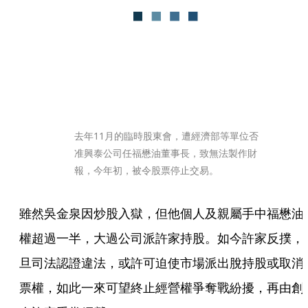
去年11月的臨時股東會，遭經濟部等單位否
准興泰公司任福懋油董事長，致無法製作財
報，今年初，被令股票停止交易。
雖然吳金泉因炒股入獄，但他個人及親屬手中福懋油
權超過一半，大過公司派許家持股。如今許家反撲，
旦司法認證違法，或許可迫使市場派出脫持股或取消
票權，如此一來可望終止經營權爭奪戰紛擾，再由創