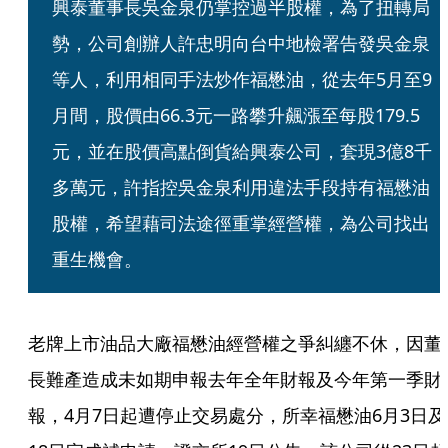
興泰董事長吳金泉仍掌控過半股權，為了扭轉局
勢，公司創辦人許忠明向台中地檢署告發吳金泉
等人，利用相同手法炒作福懋油，從去年5月至9
月間，股價由66.3元一路攀升飆漲至每股179.5
元，並在股價高點倒貨給興泰公司，套現3億8千
多萬元，許指控吳金泉利用違法手段持有福懋油
股權，希望藉司法途徑重掌經營權，為公司找出
重生機會。
老牌上市油品大廠福懋油經營權之爭糾纏不休，因董
長難產造成未如期申報去年全年財報及今年第一季財
報，4月7日起遭停止交易處分，所幸福懋油6月3日及