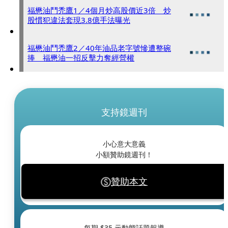
福懋油鬥禿鷹1／4個月炒高股價近3倍 炒
股慣犯違法套現3.8億手法曝光
福懋油鬥禿鷹2／40年油品老字號慘遭整碗
捧 福懋油一招反擊力奪經營權
支持鏡週刊
小心意大意義
小額贊助鏡週刊！
贊助本文
每期 $
35
元動態話題報導