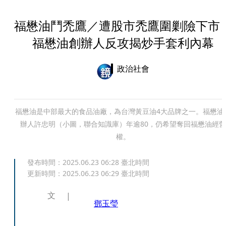
福懋油鬥禿鷹／遭股市禿鷹圍剿險下
福懋油創辦人反攻揭炒手套利內幕
政治社會
福懋油是中部最大的食品油廠，為台灣黃豆油4大品牌之一。福懋油
辦人許忠明（小圖，聯合知識庫）年逾80，仍希望奪回福懋油經營
權。
發布時間：
2025.06.23 06:28
臺北時間
更新時間：
2025.06.23 06:29
臺北時間
文
鄧玉瑩