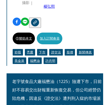
攝影
楊弘熙
贊助本文
加入訂閱會員
炒股
禿鷹
下市
證交法
股價
新聞傳真
吳金泉
福懋油
許忠明
老字號食品大廠福懋油（1225）險遭下市，日前
好不容易交出財報重新恢復交易，但公司經營仍
陷危機，因違反《證交法》遭判刑入獄的市場派