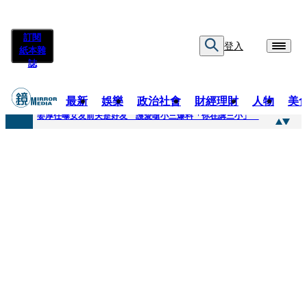
訂閱
登入
紙本雜
誌
最新
娛樂
政治社會
財經理財
人物
美
快訊
姜厚任曝女友前夫是好友 護愛嗆小三爆料「你在講三小」
快訊
劉畊宏將登《披荊斬棘》call周杰倫求救 周董「3字建議」他無奈：這不是健美比賽！
快訊
【台中戰局特輯】何欣純支持度暴增 藍營民調老劇本急救援