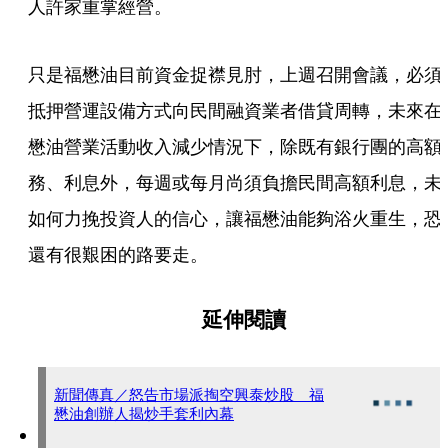
人許家重掌經營。
只是福懋油目前資金捉襟見肘，上週召開會議，必須
抵押營運設備方式向民間融資業者借貸周轉，未來在
懋油營業活動收入減少情況下，除既有銀行團的高額
務、利息外，每週或每月尚須負擔民間高額利息，未
如何力挽投資人的信心，讓福懋油能夠浴火重生，恐
還有很艱困的路要走。
延伸閱讀
新聞傳真／怒告市場派掏空興泰炒股 福
懋油創辦人揭炒手套利內幕