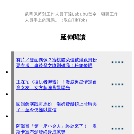
凱蒂佩芮對工作人員下達Labubu禁令，狠砸工作
人員手上的玩偶。（取自TikTok）
延伸閱讀
有片／雙面偶像？蜜桃貓朵佳被爆跟男粉
要衣服 事後發文嗆別碰我！粉絲傻眼
正在拍《復仇者聯盟》！漫威男星情定台
裔女友 女方超強背景曝光
回歸飾演跩哥馬份 湯姆費爾頓上妝時哭
了：至今仍難以置信
阿湯哥「第一座小金人」終於來了！ 奧
斯卡宣布頒發終身成就獎