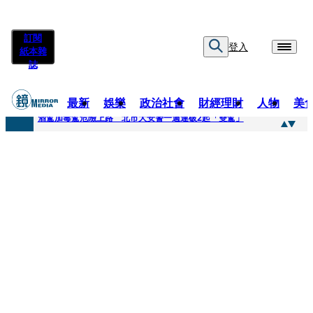
訂閱
登入
紙本雜
誌
最新
娛樂
政治社會
財經理財
人物
美
快訊
酒駕加毒駕危險上路 北市大安警一週連破2起「雙駕」
快訊
Ozone黃文廷、FEniX夏浦洋組「神隊友」 邱以太、林亭莉熱血狂奔殺青淚崩
快訊
AKIRA台北唱到一半突收兒子告白「爸爸I LOVE YOU」 驚喜林志玲同步曝光父親節「披薩蛋糕」