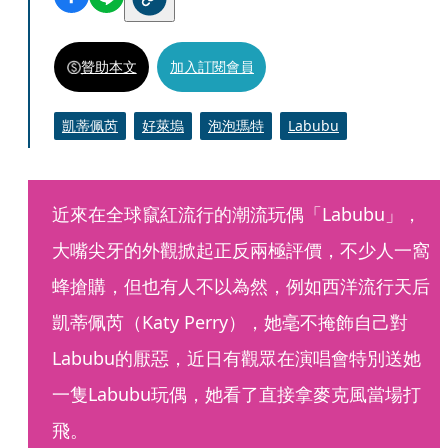
贊助本文
加入訂閱會員
凱蒂佩芮
好萊塢
泡泡瑪特
Labubu
近來在全球竄紅流行的潮流玩偶「Labubu」，
大嘴尖牙的外觀掀起正反兩極評價，不少人一窩
蜂搶購，但也有人不以為然，例如西洋流行天后
凱蒂佩芮（Katy Perry），她毫不掩飾自己對
Labubu的厭惡，近日有觀眾在演唱會特別送她
一隻Labubu玩偶，她看了直接拿麥克風當場打
飛。