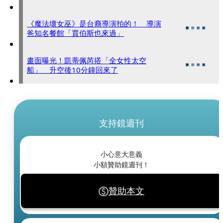
《魔法壞女巫》是台裔導演拍的！ 導演
爸知名餐館「賈伯斯也來過」
畫面曝光！凱蒂佩芮搭「全女性太空
船」 升空後10分鐘回來了
支持鏡週刊
小心意大意義
小額贊助鏡週刊！
贊助本文