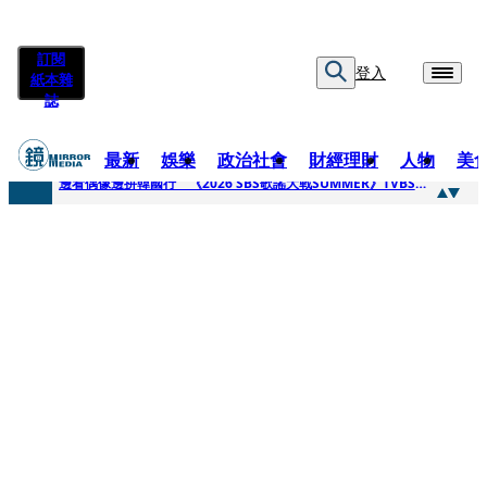
訂閱
登入
紙本雜
誌
最新
娛樂
政治社會
財經理財
人物
美
快訊
邊看偶像邊拚韓國行 《2026 SBS歌謠大戰SUMMER》TVBS直播祭追星福利
快訊
代誌大條火急跳船？ 宏碁派任李文詳接掌兆基屋管2天就喊撤出！
快訊
一句「請回去坐好」 特教生持斷掃把戳女代課老師眼睛大失血近失明