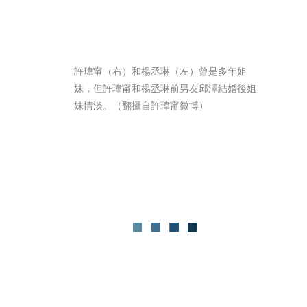
許瑋甯（右）和楊丞琳（左）曾是多年姐
妹，但許瑋甯和楊丞琳前男友邱澤結婚後姐
妹情淡。（翻攝自許瑋甯微博）