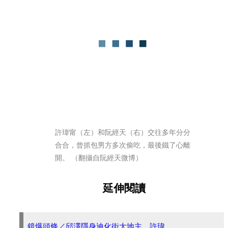
許瑋甯（左）和阮經天（右）交往多年分分
合合，曾抓包男方多次偷吃，最後鐵了心離
開。	（翻攝自阮經天微博）
延伸閱讀
鏡爆頭條／邱澤隱身迪化街大地主 許瑋