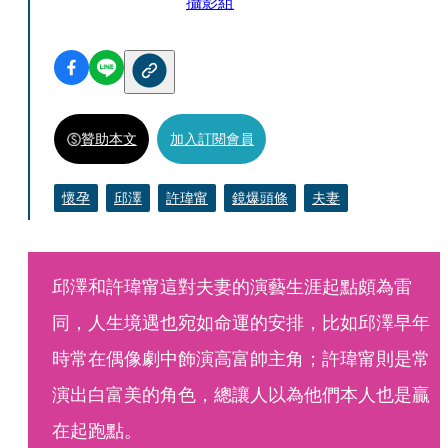
攝影組
贊助本文
加入訂閱會員
懷孕
邱澤
許瑋甯
鏡爆頭條
夫妻
邱澤和許瑋甯這對夫妻的演藝生涯起點頗為雷
同，人生境遇也宛如命運的安排，比如邱澤早年
時常在偶像劇中飾演高富帥主角；許瑋甯則是常
演出白富美的角色，總讓人以為他們本人也是贏
在起跑點。