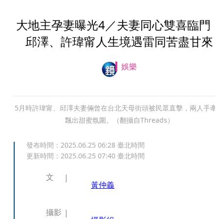
大地主孕妻曝光4／夫妻同心雙喜臨
邱澤、許瑋甯人生境遇雷同苦盡甘來
娛樂
5月時許瑋甯、邱澤夫妻倆曾在台北天母街頭被民眾直擊，兩人手牽
飄出甜蜜氛圍。（翻攝自Threads）
發布時間：
2025.06.25 06:28
臺北時間
更新時間：
2025.06.25 07:40
臺北時間
文
黃仲義
攝影