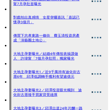
甯7月孕肚首曝光
對戲拍出真感情 女星突曬喜訊「喜認已
懷孕3個月」
傳買下忠孝東路一條街 費玉清投資房產
成「演藝圈土地公」
大地主孕妻曝光／結婚4年傳按表操課做
人 許瑋甯「7個月孕肚照」獨家曝光
大地主孕妻曝光1／近9千萬持有迪化街古
厝6年 邱澤低調轉手獲利有望逾億元
大地主孕妻曝光2／邱澤投資眼光獨到 迪
化街古厝接手買家背景雄厚
大地主孕妻曝光3／邱澤出道24年片酬一路