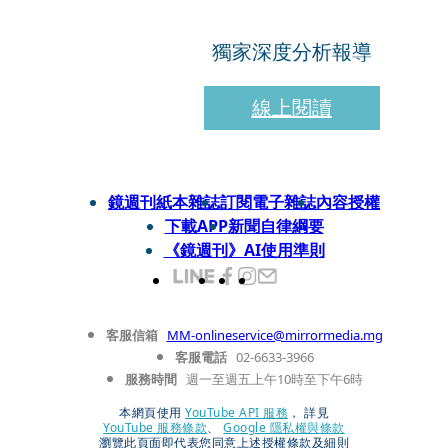
獨家深度分析報導
線上閱讀
鏡週刊紙本雜誌
訂閱電子雜誌
內容授權
下載APP
新聞自律綱要
《鏡週刊》AI使用準則
客服信箱
MM-onlineservice@mirrormedia.mg
客服電話
02-6633-3966
服務時間
週一至週五上午10時至下午6時
本網頁使用
YouTube API 服務
， 詳見
YouTube 服務條款
、
Google 隱私權與條款
瀏覽此頁面即代表您同意上述授權條款及細則