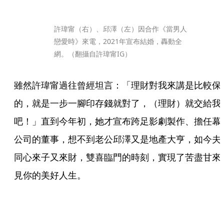
許瑋甯（右）、邱澤（左）因合作《當男人
戀愛時》來電，2021年宣布結婚，轟動全
網。（翻攝自許瑋甯IG）
雖然許瑋甯過往曾經坦言：「理財對我來講是比較保
的，就是一步一腳印存錢就對了，（理財）就交給我
吧！」直到今年初，她才宣布跨足影劇製作、擔任幕
公司的董事，想不到老公邱澤又是地產大亨，如今夫
同心來子又來財，雙喜臨門的時刻，實現了苦盡甘來
見你的美好人生。