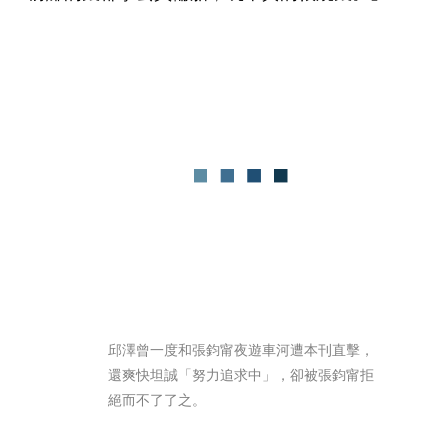
邱澤曾一度和張鈞甯夜遊車河遭本刊直擊，
還爽快坦誠「努力追求中」，卻被張鈞甯拒
絕而不了了之。