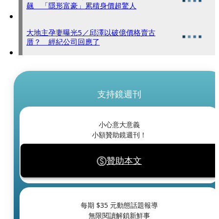
飆 「隱形富豪」累積身價超驚人
大地主孕妻曝光5／邱澤以破億價格賣古
厝？ 經紀公司回應了
支持鏡週刊
小心意大意義
小額贊助鏡週刊！
贊助本文
每期 $
35
元動態話題報導
無限閱讀解鎖新鮮事