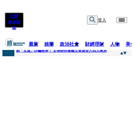
訂閱
登入
紙本雜
誌
最新
娛樂
政治社會
財經理財
人物
美
快訊
創「互道」詐騙慈濟！ 女律師供養義父黃金全入四大庫房
快訊
前時力黨魁表態「反對刪公視預算」 盼在野三思：改凍結處理受質疑項目
快訊
六強片齊聚桃影 小薰《祖先鬼》回桃影娘家 《長安的荔枝》桃影加映一票難求