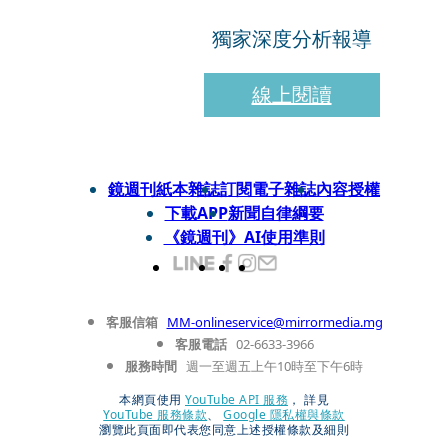
獨家深度分析報導
線上閱讀
鏡週刊紙本雜誌
訂閱電子雜誌
內容授權
下載APP
新聞自律綱要
《鏡週刊》AI使用準則
客服信箱
MM-onlineservice@mirrormedia.mg
客服電話
02-6633-3966
服務時間
週一至週五上午10時至下午6時
本網頁使用
YouTube API 服務
， 詳見
YouTube 服務條款
、
Google 隱私權與條款
瀏覽此頁面即代表您同意上述授權條款及細則