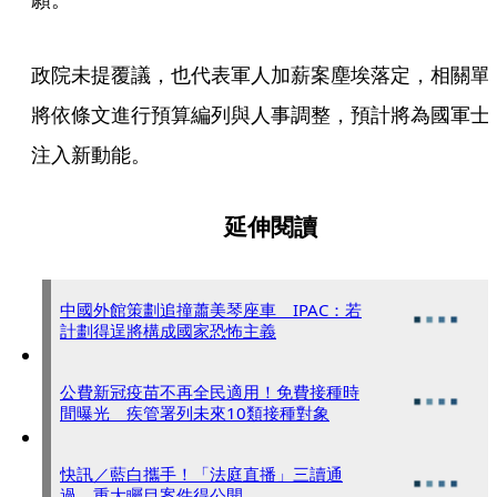
政院未提覆議，也代表軍人加薪案塵埃落定，相關單
將依條文進行預算編列與人事調整，預計將為國軍士
注入新動能。
延伸閱讀
中國外館策劃追撞蕭美琴座車 IPAC：若
計劃得逞將構成國家恐怖主義
公費新冠疫苗不再全民適用！免費接種時
間曝光 疾管署列未來10類接種對象
快訊／藍白攜手！「法庭直播」三讀通
過 重大矚目案件得公開