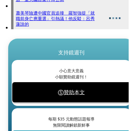
蕭美琴險遭中國官員追撞 羅智強提「就
職前身亡應重選」引熱議！他反駁：呂秀
蓮說的
支持鏡週刊
小心意大意義
小額贊助鏡週刊！
贊助本文
每期 $
35
元動態話題報導
無限閱讀解鎖新鮮事