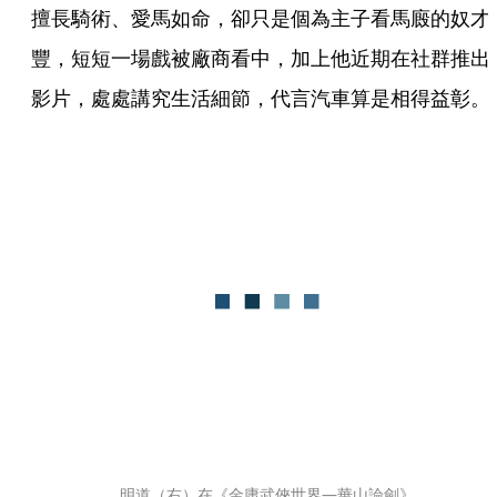
擅長騎術、愛馬如命，卻只是個為主子看馬廄的奴才
豐，短短一場戲被廠商看中，加上他近期在社群推出
影片，處處講究生活細節，代言汽車算是相得益彰。
明道（右）在《金庸武俠世界—華山論劍》