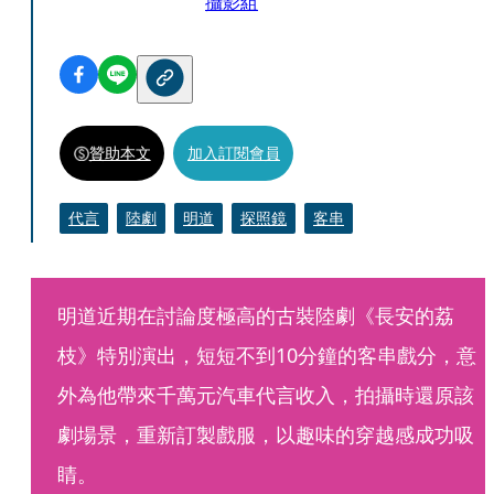
攝影組
贊助本文
加入訂閱會員
代言
陸劇
明道
探照鏡
客串
明道近期在討論度極高的古裝陸劇《長安的荔
枝》特別演出，短短不到10分鐘的客串戲分，意
外為他帶來千萬元汽車代言收入，拍攝時還原該
劇場景，重新訂製戲服，以趣味的穿越感成功吸
睛。