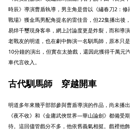
時辰》導演曹盾執導，男主角是曾以《繡春刀2：修
戰場》獲金馬男配角提名的雷佳音，但22集播出後，
易烊千璽現身客串，網上討論度更是炸裂，而和導演
老戰友的明道，也在劇中飾演一名馴馬師，原本只是
10分鐘的演出，但實在太搶戲，還因此獲得千萬元汽
車代言收入。
古代馴馬師　穿越開車
明道多年來幾乎部部參與曹盾導演的作品，尚未播出
《夜不收》和《金庸武俠世界—華山論劍》都備受期
待。這回儘管戲分不多，他依舊義氣相挺。戲裡他飾