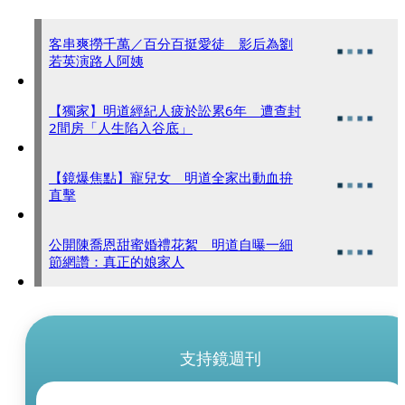
客串爽撈千萬／百分百挺愛徒 影后為劉
若英演路人阿姨
【獨家】明道經紀人疲於訟累6年 遭查封
2間房「人生陷入谷底」
【鏡爆焦點】寵兒女 明道全家出動血拚
直擊
公開陳喬恩甜蜜婚禮花絮 明道自曝一細
節網讚：真正的娘家人
支持鏡週刊