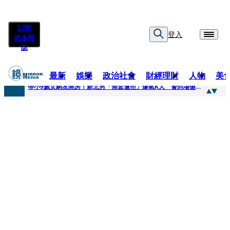
訂閱
登入
紙本雜
誌
最新
娛樂
政治社會
財經理財
人物
美
快訊
帶小9歲女網友開房！新北男「無套遭拒」爆氣K人 警到場傻眼搜到手銬、改造槍
快訊
natori再訪台北人氣爆棚 〈Overdose〉一響全場尖叫「I Love You Taipei」
快訊
42歲情色片女星宣布閃嫁「前職棒投手」！ 她甜讚老公「投球速度快」：擄獲我的心