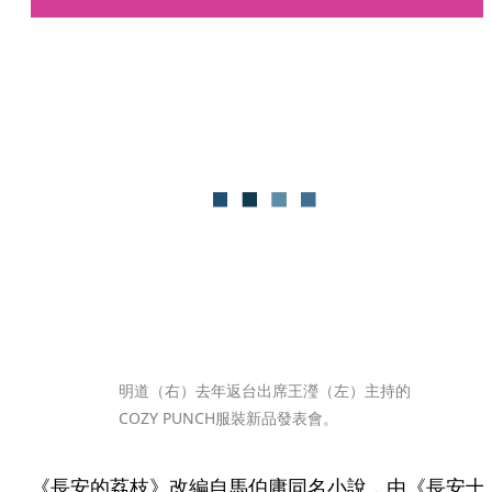
明道（右）去年返台出席王瀅（左）主持的
COZY PUNCH服裝新品發表會。
《長安的荔枝》改編自馬伯庸同名小說，由《長安十