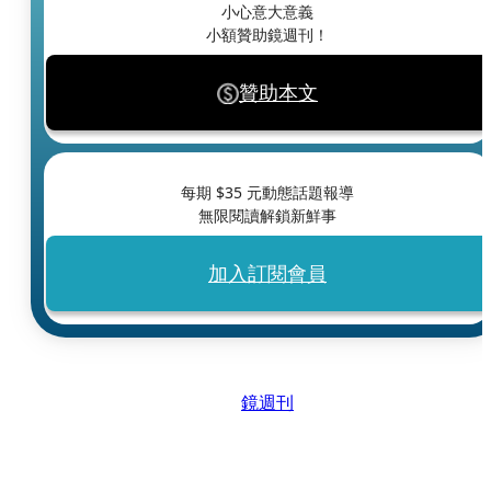
小心意大意義
小額贊助鏡週刊！
贊助本文
每期 $
35
元動態話題報導
無限閱讀解鎖新鮮事
加入訂閱會員
鏡週刊