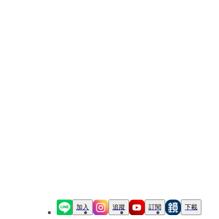
加入
追蹤
訂閱
下載