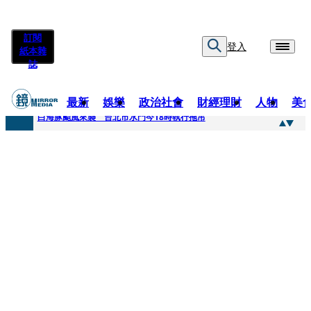
訂閱
登入
紙本雜
誌
最新
娛樂
政治社會
財經理財
人物
美
快訊
白海豚颱風來襲 台北市水門今18時執行拖吊
快訊
AKIRA台北唱到一半突收兒子告白「爸爸I LOVE YOU」 驚喜林志玲同步曝光父親節「披薩蛋糕」
快訊
獨家／TWICE Mina一進華山「天空秒變臉」！ONCE狂風暴雨死守 畫面曝光2.5萬人笑翻