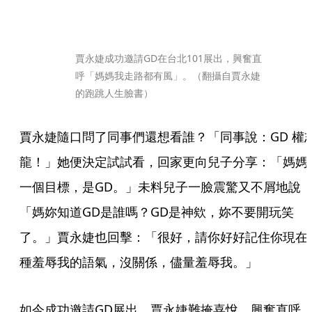
賈永婕成功邀請GD在台北101展出，興奮直
呼「媽媽我走路都有風」。（翻攝自賈永婕
的跑跳人生臉書）
賈永婕隨口問了同事們還想看誰？「同事說：GD 權
龍！」她便決定試試看，回家更向兒子分享：「媽媽
一個目標，是GD。」未料兒子一臉震驚又不屑地說
「媽妳知道GD是誰嗎？GD是神欸，妳不要開玩笑
了。」賈永婕也回擊：「很好，請你好好記住你現在
種羞辱我的語氣，沒關係，儘量羞辱我。」
如今成功邀請GD展出，賈永婕難掩喜悅，興奮直呼