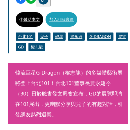
贊助本文
加入訂閱會員
台北101
兒子
韓星
賈永婕
G-DRAGON
展覽
GD
權志龍
韓流巨星G-Dragon（權志龍）的多媒體藝術展
將登上台北101！台北101董事長賈永婕今
（30）日於臉書發文興奮宣布，GD的展覽即將
在101展出，更幽默分享與兒子的有趣對話，引
發網友熱烈迴響。