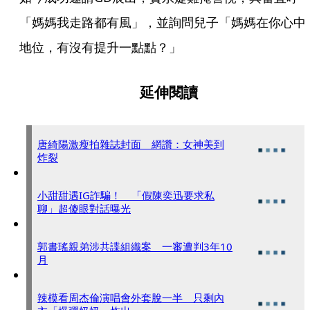
「媽媽我走路都有風」，並詢問兒子「媽媽在你心中
地位，有沒有提升一點點？」
延伸閱讀
唐綺陽激瘦拍雜誌封面 網讚：女神美到
炸裂
小甜甜遇IG詐騙！ 「假陳奕迅要求私
聊」超傻眼對話曝光
郭書瑤親弟涉共諜組織案 一審遭判3年10
月
辣模看周杰倫演唱會外套脫一半 只剩內