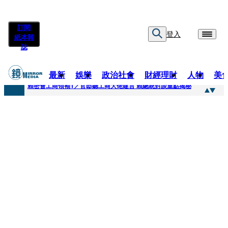
訂閱
登入
紙本雜
誌
最新
娛樂
政治社會
財經理財
人物
美
快訊
賴密會工商領袖1／官邸聽工商大佬建言 賴總統對談重點揭秘
快訊
台中女師遭特教生刺傷右眼恐失明 工會籲檢討校安破口：老師不是肉身盾牌
快訊
姜厚任女友用舊姓嫁過人 交往「農業處前夫」3個月就閃婚