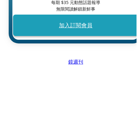
每期 $
35
元動態話題報導
無限閱讀解鎖新鮮事
加入訂閱會員
鏡週刊