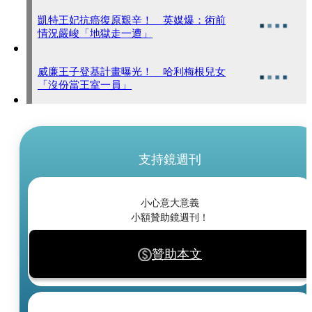
凱特王妃抗癌復原艱辛！ 英媒爆：術前
情況嚴峻「地獄走一遭」
威廉王子登基計畫曝光！ 哈利梅根兒女
「沒份當王室一員」
支持鏡週刊
小心意大意義
小額贊助鏡週刊！
贊助本文