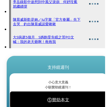
李岳錄影中途想到中風父淚崩 何妤玟尷
尬繼續撐
陳晨威新歡是她／Ju字輩「官方眷屬」先下
去哭 釣出陳晨威認愛啾啾
大S病逝5個月 S媽飽受失眠之苦PO文
喊：我的老天爺啊！救救我
支持鏡週刊
小心意大意義
小額贊助鏡週刊！
贊助本文