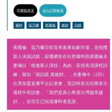
贊助本文
加入訂閱會員
爆料
寇乃馨
黃國倫
斂財
試鏡
黃國倫、寇乃馨日前宣布進軍短劇市場，並招攬
新人演員試鏡，卻遭網友在社群爆料指黃國倫夫
妻倆以「精進新人演技」為由，安排表演課程訓
練，疑似「假試鏡 真斂財」，夫妻倆今（2日）
出席加盟直播平台記者會，受訪時首次回應表示
過程中有誤會，「我們是真心希望台灣越來越
好。」並坦言已知道爆料者是誰。