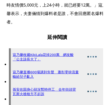
時友情價5,000元，上24小時，就已經要12萬。」寇
馨表示，夫妻倆猜到爆料者是誰，不會回應匿名爆料
者。
延伸閱讀
寇乃馨收藏KikiLala花掉200萬 網友酸
「公主該長大了」
寇乃馨直播600場講到失聲 蕭彤雯拚流量
輸給兒子亂入
孫安佐因身心狀況暫時停工 去年街頭背
瓦斯火槍檢方不起訴