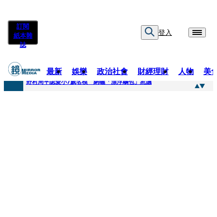
訂閱
登入
紙本雜
誌
最新
娛樂
政治社會
財經理財
人物
美
快訊
野村周平認愛小7歲名模 網曬「漂浮鵰包」惹議
快訊
8年磨一劍 陳法拉自編自導《Bloodline》進軍多倫多 柯林法洛姊弟相挺
快訊
笑著笑著就哭了 被遺忘的日本喜劇天才川島雄三 4K修復重返大銀幕