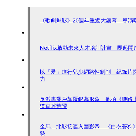
《歌劇魅影》20週年重返大銀幕 導演
Netflix啟動未來人才培訓計畫 即起
以「愛」進行兒少網路性剝削 紀錄片
力
反派專業戶顛覆銀幕形象 他拍《鹽路
道直呼荒謬
金馬、北影接連入圍影帝 《白衣蒼狗
勢