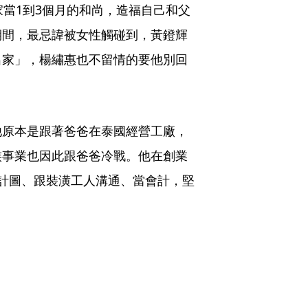
家當1到3個月的和尚，造福自己和父
期間，最忌諱被女性觸碰到，黃鐙輝
出家」，楊繡惠也不留情的要他別回
他原本是跟著爸爸在泰國經營工廠，
族事業也因此跟爸爸冷戰。他在創業
計圖、跟裝潢工人溝通、當會計，堅