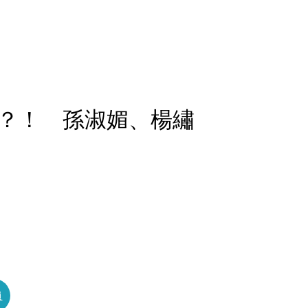
？！ 孫淑媚、楊繡
員