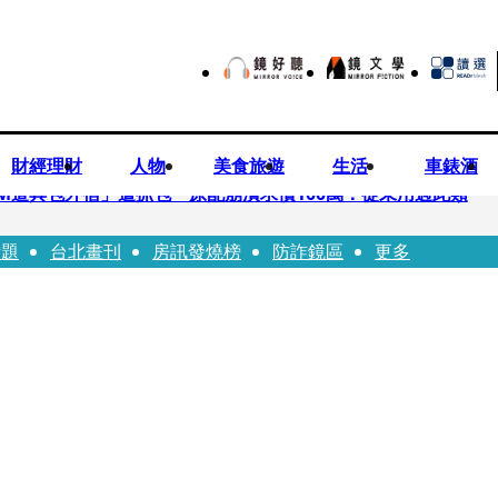
財經理財
人物
美食旅遊
生活
車錶酒
M道具包外宿」遭抓包 原配崩潰求償100萬：從未用過此類
話題
台北畫刊
房訊發燒榜
防詐鏡區
更多
 陳佩琪嗨喊太帥「每張都好看」：清清白白
公「夜斷陰府」幫亡魂伸冤 鹿谷小半天「今年接連3起墜橋」