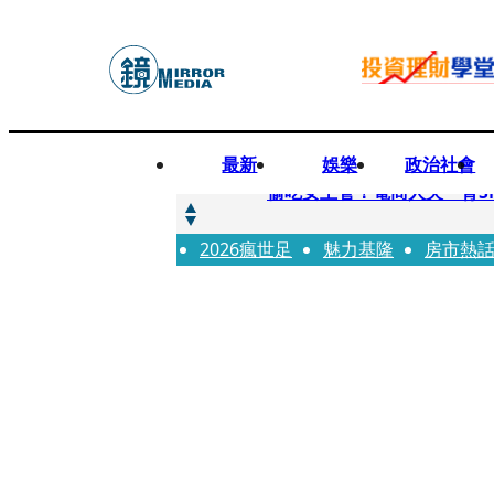
最新
娛樂
政治社會
快訊
偷吃女主管！電商人夫「背S
2026瘋世足
快訊
魅力基隆
房市熱
狂曬柯文哲電子手環形象照
快訊
人心惶惶 ！公所封橋罕請包