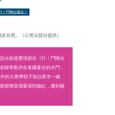
行！鬥陣出國去！
俏皮合照。（公視台語台提供）
語台旅遊實境節目《行！鬥陣出
老師李勤岸在泰國曼谷的水門，
工作的大胃帶領下前往夜市一睹
黃鐙輝當場緊張到臉紅，遭到楊