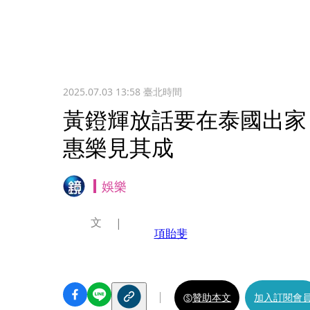
2025.07.03 13:58
臺北時間
黃鐙輝放話要在泰國出家
惠樂見其成
娛樂
文
項貽斐
贊助本文
加入訂閱會