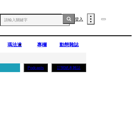
登入
瑪法達
專欄
動態雜誌
訂閱紙本雜誌
Podcasts