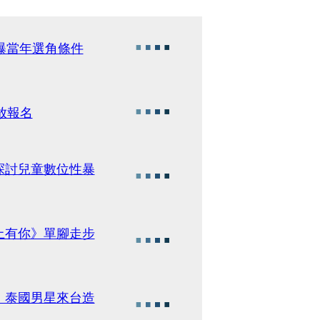
曝當年選角條件
開放報名
探討兒童數位性暴
上有你》單腳走步
》泰國男星來台造