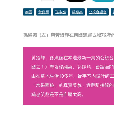
泰國
黃鐙輝
孫淑媚
楊繡惠
公視台語台
孫淑媚（左）與黃鐙輝在泰國暹羅古城76府
黃鐙輝、孫淑媚在本週最新一集的公視台
國去！》帶著楊繡惠、郭婷筠、台語顧問
由在當地生活10多年、從事室內設計師
「水果西施」的真實美貌，近距離接觸的
繡惠笑虧是不是血壓太高。