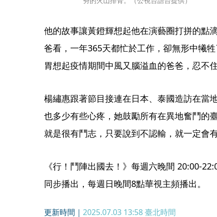
夯的火山排骨。（公視台語台提供）
他的故事讓黃鐙輝想起他在演藝圈打拼的點
爸看，一年365天都忙於工作，卻無形中犧
胃想起疫情期間中風又腦溢血的爸爸，忍不
楊繡惠跟著節目接連在日本、泰國造訪在當
也多少有些心疼，她鼓勵所有在異地奮鬥的
就是很有鬥志，只要說到不認輸，就一定會
《行！鬥陣出國去！》每週六晚間 20:00-22:0
同步播出，每週日晚間8點華視主頻播出。
更新時間｜
2025.07.03 13:58
臺北時間