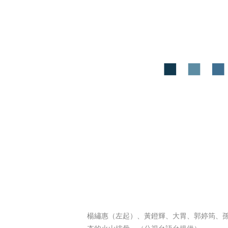
楊繡惠（左起）、黃鐙輝、大胃、郭婷筠、