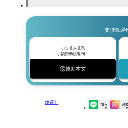
支持鏡週
小心意大意義
小額贊助鏡週刊！
贊助本文
鏡週刊
加入
追