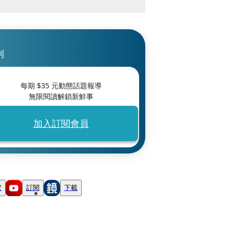
刊
每期 $
35
元動態話題報導
無限閱讀解鎖新鮮事
加入訂閱會員
蹤
訂閱
下載