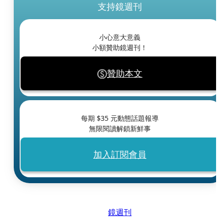
支持鏡週刊
小心意大意義
小額贊助鏡週刊！
贊助本文
每期 $
35
元動態話題報導
無限閱讀解鎖新鮮事
加入訂閱會員
鏡週刊