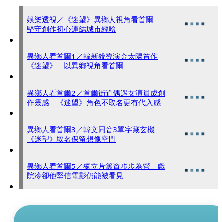
娛樂透視／《迷望》異鄉人視角看首爾
堅守創作初心連結城市經驗
異鄉人看首爾1／韓新銳導演金太陽首作
《迷望》 以異鄉視角看首爾
異鄉人看首爾2／首爾街道偶遇女演員成創
作靈感 《迷望》角色不取名更有代入感
異鄉人看首爾3／韓文同音3單字藏玄機
《迷望》取名保留想像空間
異鄉人看首爾5／獨立片籌資步步為營 戲
院冷卻他堅信電影仍能被看見