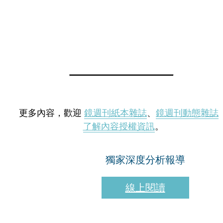
更多內容，歡迎
鏡週刊紙本雜誌
、
鏡週刊動態雜誌
了解內容授權資訊
。
獨家深度分析報導
線上閱讀