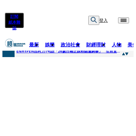
訂閱
登入
紙本雜
誌
最新
娛樂
政治社會
財經理財
人物
美
快訊
ENHYPEN西村力1句話「26歲日籍正妹粉絲遭網暴」 生前直播震撼畫面全網瘋傳！警方證實死訊
快訊
捨量保價奏效！華邦電DRAM價翻倍 五成產能已綁長約
快訊
台糖遭羅織入罪 黃智賢批掩護中聯政客、政黨「台灣之恥」