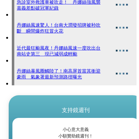
急診室外救護車被吹走！ 丹娜絲強風襲
嘉義差點破冠軍紀錄
丹娜絲風速驚人！台南大潤發招牌被秒吹
斷 瞬間爆炸狂冒火花
近代最狂颱風夜！丹娜絲風速一度吹出台
南站史第三 現已減弱成輕颱
丹娜絲暴風圈觸陸了！南高屏首當其衝迎
豪雨 氣象署最新預測路徑曝光
支持鏡週刊
小心意大意義
小額贊助鏡週刊！