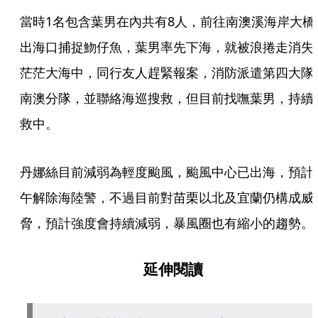
當時1名包含葉男在內共有8人，前往南澳溪海岸大橋
出海口捕捉魩仔魚，葉男率先下海，就被浪捲走消失
茫茫大海中，同行友人趕緊報案，消防派遣第四大隊
南澳分隊，並聯絡海巡搜救，但目前找嘸葉男，持續
救中。
丹娜絲目前減弱為輕度颱風，颱風中心已出海，預計
午解除海陸警，不過目前對苗栗以北及宜蘭仍構成威
脅，預計強度會持續減弱，暴風圈也有縮小的趨勢。
延伸閱讀