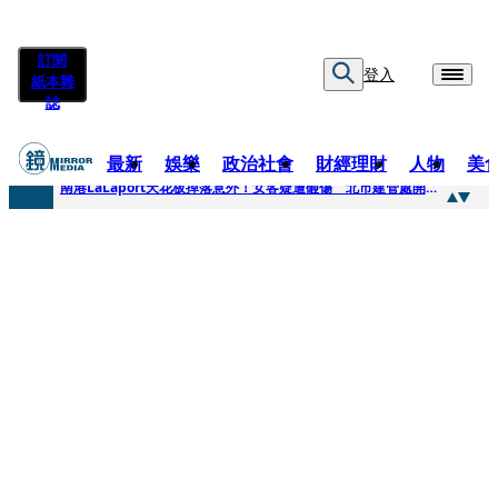
訂閱
登入
紙本雜
誌
最新
娛樂
政治社會
財經理財
人物
美
快訊
南港LaLaport天花板掉落意外！女客疑遭砸傷 北市建管處開罰30萬
快訊
川普又出招！多晶矽產品課15%關稅12月生效 經濟部回應了
快訊
美伊衝突要注意！ 台塑四寶7月營收齊揚股價抗跌