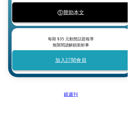
贊助本文
每期 $
35
元動態話題報導
無限閱讀解鎖新鮮事
加入訂閱會員
鏡週刊