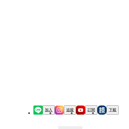
加入
追蹤
訂閱
下載