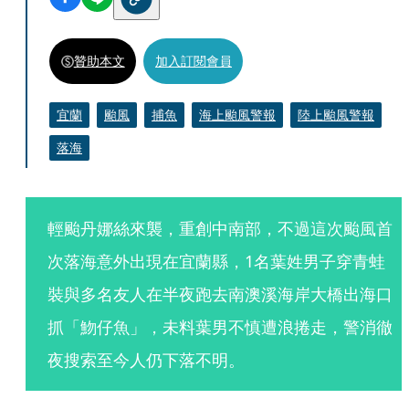
贊助本文
加入訂閱會員
宜蘭
颱風
捕魚
海上颱風警報
陸上颱風警報
落海
輕颱丹娜絲來襲，重創中南部，不過這次颱風首
次落海意外出現在宜蘭縣，1名葉姓男子穿青蛙
裝與多名友人在半夜跑去南澳溪海岸大橋出海口
抓「魩仔魚」，未料葉男不慎遭浪捲走，警消徹
夜搜索至今人仍下落不明。