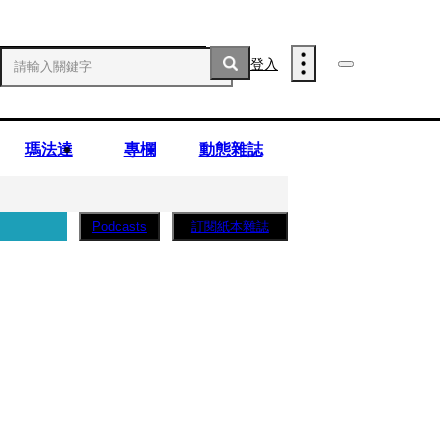
登入
瑪法達
專欄
動態雜誌
訂閱紙本雜誌
Podcasts