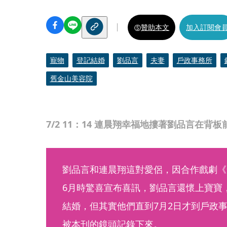
贊助本文
加入訂閱會
寵物
登記結婚
劉品言
夫妻
戶政事務所
舊金山美容院
7/2 11：14 連晨翔幸福地摟著劉品言在背
劉品言和連晨翔這對愛侶，因合作戲劇《
6月時驚喜宣布喜訊，劉品言還懷上寶寶
結婚，但其實他們直到7月2日才到戶政事
被本刊的鏡頭記錄下來。