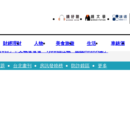
財經理財
人物
美食旅遊
生活
車錶酒
月8日」中文喊發發發 TJBB感性喊「謝謝AKIRA桑」
話題
台北畫刊
房訊發燒榜
防詐鏡區
更多
律師列3款嗆：陳時中唯一擋的叫科興
低谷 「遭親弟賞巴掌、父親出軌自己閨密」辛酸人生曝光