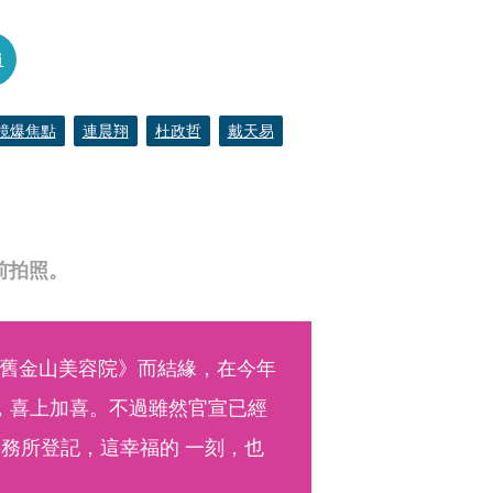
員
鏡爆焦點
連晨翔
杜政哲
戴天易
板前拍照。
舊金山美容院》而結緣，在今年
，喜上加喜。不過雖然官宣已經
務所登記，這幸福的 一刻，也