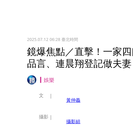
2025.07.12 06:28
臺北時間
鏡爆焦點／直擊！一家四
品言、連晨翔登記做夫妻
娛樂
文
黃仲義
攝影
攝影組