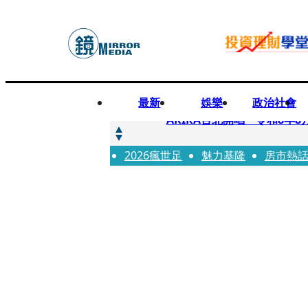
最新
娛樂
政治社會
快訊
AKIRA台北開唱「令和8年8
2026瘋世足
快訊
魅力基隆
房市熱
台灣新冠期間沒疫苗可打？ 
快訊
沉寂12年…鐵肺歌后遇人生