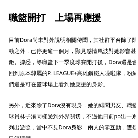
職籃開打　上場再應援
目前Dora尚未對外說明相關傳聞，其社群平台除了限
動之外，已停更逾一個月，顯見感情風波對她影響甚
鉅。據悉，等職籃下一季度球賽開打後，Dora還是會
回到原本隸屬的P. LEAGUE+高雄鋼鐵人啦啦隊，粉絲
們還是可在籃球場上看到她應援的身影。
另外，近來除了Dora沒有現身，她的緋聞男友、職籃
球員林子洧同樣受到外界關切，不過他日前po出一系
列出遊照，當中不見Dora身影，兩人的零互動，遭疑