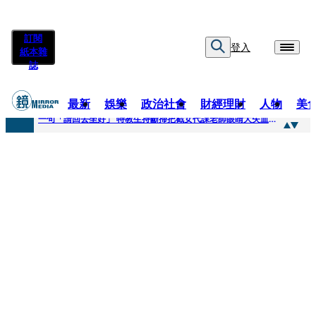
訂閱
登入
紙本雜
誌
最新
娛樂
政治社會
財經理財
人物
美
快訊
一句「請回去坐好」 特教生持斷掃把戳女代課老師眼睛大失血近失明
快訊
新聞內幕／員工4月就反映毒油 中聯高層隱匿鐵證曝光
快訊
新聞內幕／提供詐團提款卡害人上當 警局長女兒淪詐騙犯遭判刑