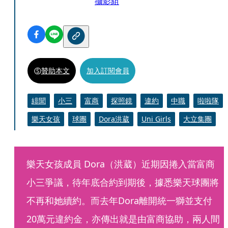
攝影組
贊助本文
加入訂閱會員
緋聞
小三
富商
探照鏡
違約
中職
啦啦隊
樂天女孩
球團
Dora洪葳
Uni Girls
大立集團
樂天女孩成員 Dora（洪葳）近期因捲入當富商
小三爭議，待年底合約到期後，據悉樂天球團將
不再和她續約。而去年Dora離開統一獅並支付
20萬元違約金，亦傳出就是由富商協助，兩人間