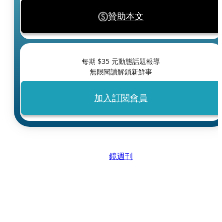
贊助本文
每期 $
35
元動態話題報導
無限閱讀解鎖新鮮事
加入訂閱會員
鏡週刊