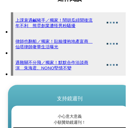
上課衰遇鹹豬手／獨家！鬧胡瓜緋聞後流
年不利 熊霓創業遭怪男粉騷擾
律師也翻船／獨家！貼臉摟抱地產富商
仙塔律師奢華生活曝光
遇難關不分飛／獨家！默默合作洽談商
演 朱海君、NONO堅情不變
支持鏡週刊
小心意大意義
小額贊助鏡週刊！