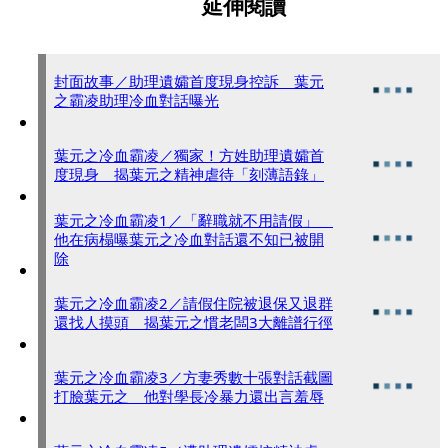
延伸閱讀
封面故事／助理遺孀首度現身控訴 葉元
之霸凌助理冷血對話曝光
葉元之冷血霸凌／獨家！方姓助理遺孀首
度現身 揭葉元之精神虐待「刻薄語錄」
葉元之冷血霸凌1／「辭職就不用請假」
他在病榻曝葉元之冷血對話還不知已被開
除
葉元之冷血霸凌2／請假住院被退保又退群
還找人摸頭 揭葉元之慣老闆3大離譜行徑
葉元之冷血霸凌3／方妻秀數十張對話截圖
打臉葉元之 他對學長冷暴力還出言羞辱