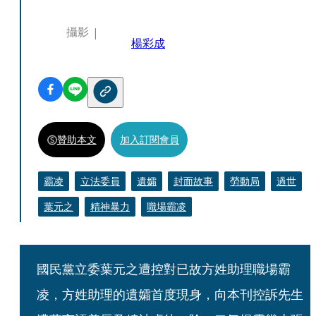
攝影
楊彩成
贊助本文
加入訂閱會員
霸凌
立法委員
遺孀
封面故事
勞動局
過世
葉元之
精神暴力
職場霸凌
國民黨立委葉元之遭控對已故方姓助理職場霸
凌，方姓助理的遺孀首度現身，向本刊控訴先生