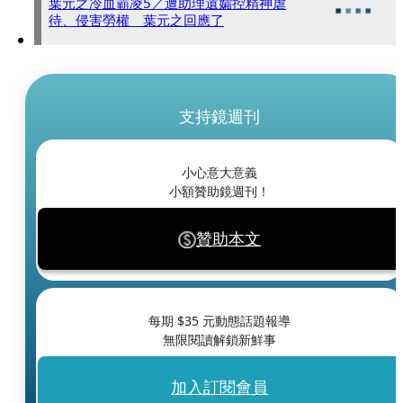
葉元之冷血霸凌5／遭助理遺孀控精神虐
待、侵害勞權 葉元之回應了
支持鏡週刊
小心意大意義
小額贊助鏡週刊！
贊助本文
每期 $
35
元動態話題報導
無限閱讀解鎖新鮮事
加入訂閱會員