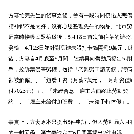
方妻忙完先生的後事之後，曾有一段時間仍陷入悲傷
精神都不是太好，沒有心思整理先生的物品。北市勞
局當時接獲民眾檢舉後，3月18日首次前往葉的辦公
勞檢，4月23日並針對葉辦未設打卡鐘開罰9萬元，此
後，方妻自4月底至6月間，陸續再向勞動局提出5項
舉，控訴葉侵害勞權，包括「刁難勞工請病假，請病
卻被解僱」、「短發工資（月薪7萬元，一月薪資僅
付7023元）」、「未經合意，雇主片面終止勞動契
約」、「雇主未給付加班費」、「未給予特休假」。
事實上，方妻原本只提出3件申訴，但因勞動局六月
的一封回函，讓方妻決定在6月間再提出2件申訴，