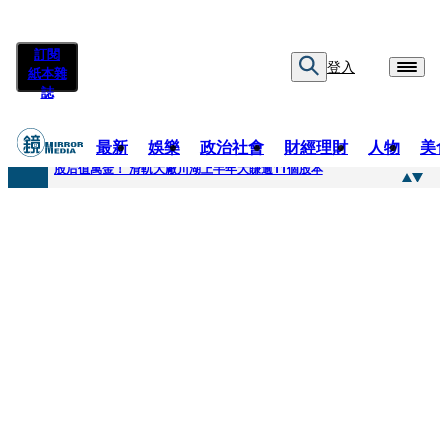
訂閱
登入
紙本雜
誌
最新
娛樂
政治社會
財經理財
人物
美
快訊
股后值萬金！ 滑軌大廠川湖上半年大賺逾11個股本
快訊
詐騙慈濟10億元佣金案 中院裁定女律師4人羈押禁見1人交保
快訊
國民黨控台糖董事「綠友友」點名陳其邁 高市府駁斥：毫無事實依據