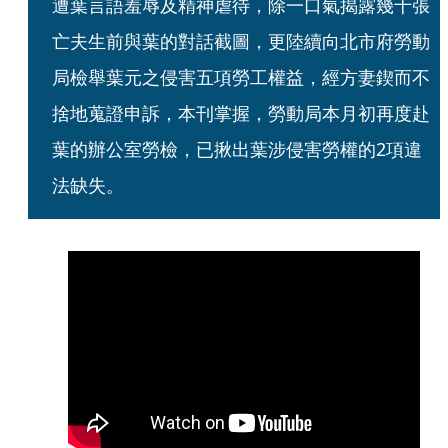
遭葉言語羞辱及精神虐待，除一口氣揭露幾十張
亡夫生前與葉的對話截圖，更陸續向北市府勞動
局檢舉葉元之侵害五項勞工權益，經方妻鍥而不
捨地蒐證申訴，本刊掌握，勞動局本月初再度赴
葉的辦公室勞檢，已揪出葉涉侵害勞權的2項違
法缺失。