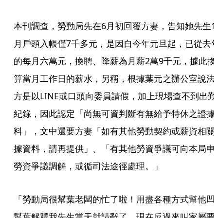
本刊調查，勞動局先在6月初回覆方妻，告知她先生1
月戶頭入帳僅7千多元，是因自今年元旦起，已從去
的每月六萬元，換聘、降薪為月薪2萬9千元，據此換
算當月工作日的薪水，另稱，根據葉元之辦公室說法
方是以LINE或口頭向委員請假，加上現場查不到出勤
紀錄，因此認定「尚無可資判斷有無給予特休之證據
料」，文中還要方妻「如有其他勞動契約或薪資相關
據資料，請再提供」、「有其他勞資爭議可向本局申
勞資爭議調解，或循司法途徑處理。」
「勞動局很幫葉老闆的忙了啦！用盡各種方式幫他凹
幫葉解釋我先生當天就請辭了，現在反過來叫家屬要