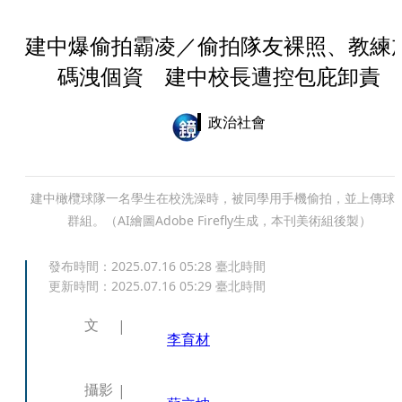
建中爆偷拍霸凌／偷拍隊友裸照、教練
碼洩個資 建中校長遭控包庇卸責
政治社會
建中橄欖球隊一名學生在校洗澡時，被同學用手機偷拍，並上傳球
群組。（AI繪圖Adobe Firefly生成，本刊美術組後製）
發布時間：
2025.07.16 05:28
臺北時間
更新時間：
2025.07.16 05:29
臺北時間
文
李育材
攝影