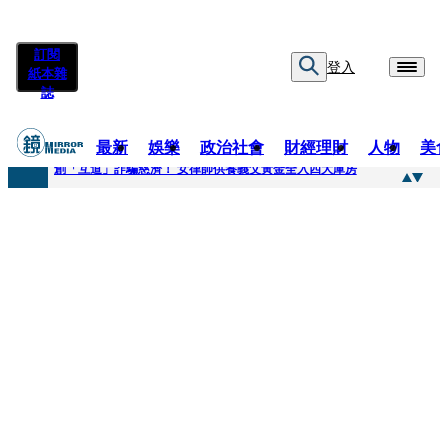
訂閱
登入
紙本雜
誌
最新
娛樂
政治社會
財經理財
人物
美
快訊
創「互道」詐騙慈濟！ 女律師供養義父黃金全入四大庫房
快訊
前時力黨魁表態「反對刪公視預算」 盼在野三思：改凍結處理受質疑項目
快訊
六強片齊聚桃影 小薰《祖先鬼》回桃影娘家 《長安的荔枝》桃影加映一票難求