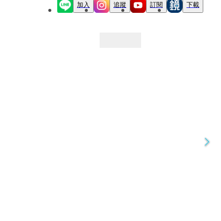
加入
追蹤
訂閱
下載
最新文章