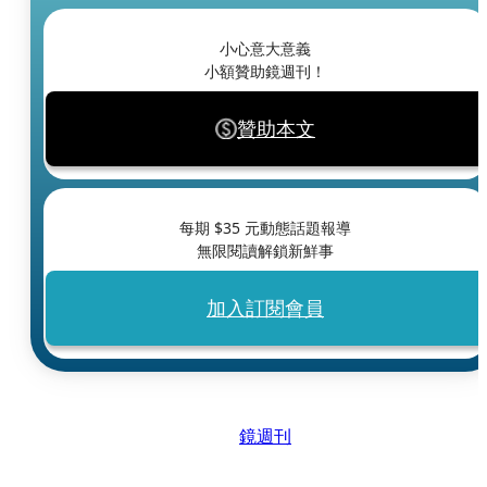
小心意大意義
小額贊助鏡週刊！
贊助本文
每期 $
35
元動態話題報導
無限閱讀解鎖新鮮事
加入訂閱會員
鏡週刊