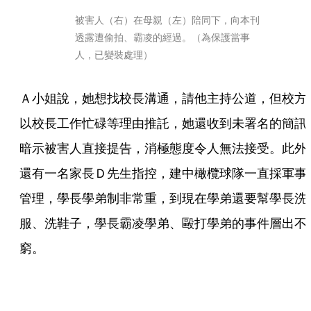
被害人（右）在母親（左）陪同下，向本刊
透露遭偷拍、霸凌的經過。（為保護當事
人，已變裝處理）
Ａ小姐說，她想找校長溝通，請他主持公道，但校方
以校長工作忙碌等理由推託，她還收到未署名的簡訊
暗示被害人直接提告，消極態度令人無法接受。此外
還有一名家長Ｄ先生指控，建中橄欖球隊一直採軍事
管理，學長學弟制非常重，到現在學弟還要幫學長洗
服、洗鞋子，學長霸凌學弟、毆打學弟的事件層出不
窮。