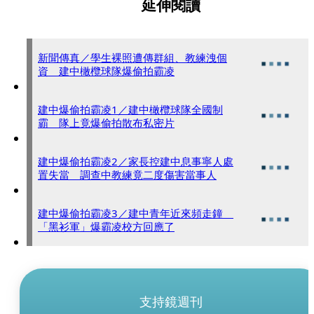
延伸閱讀
新聞傳真／學生裸照遭傳群組、教練洩個
資 建中橄欖球隊爆偷拍霸凌
建中爆偷拍霸凌1／建中橄欖球隊全國制
霸 隊上竟爆偷拍散布私密片
建中爆偷拍霸凌2／家長控建中息事寧人處
置失當 調查中教練竟二度傷害當事人
建中爆偷拍霸凌3／建中青年近來頻走鐘
「黑衫軍」爆霸凌校方回應了
支持鏡週刊