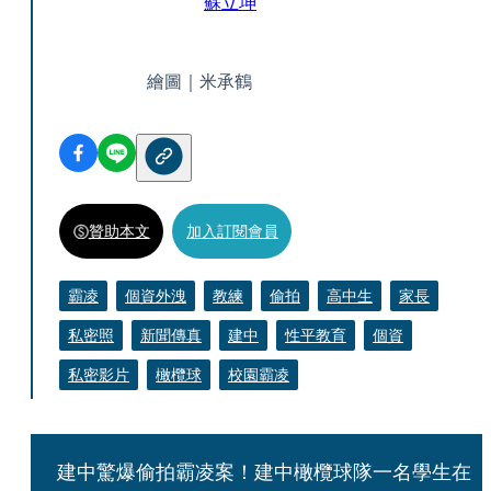
蘇立坤
繪圖｜米承鶴
贊助本文
加入訂閱會員
霸凌
個資外洩
教練
偷拍
高中生
家長
私密照
新聞傳真
建中
性平教育
個資
私密影片
橄欖球
校園霸凌
建中驚爆偷拍霸凌案！建中橄欖球隊一名學生在