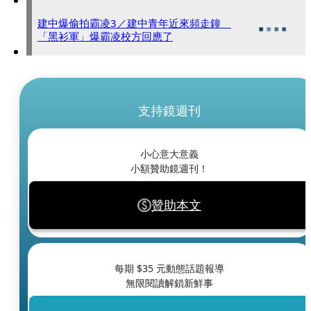
建中爆偷拍霸凌3／建中青年近來頻走鐘
「黑衫軍」爆霸凌校方回應了
支持鏡週刊
小心意大意義
小額贊助鏡週刊！
贊助本文
每期 $
35
元動態話題報導
無限閱讀解鎖新鮮事