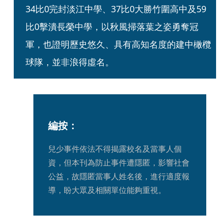
34比0完封淡江中學、37比0大勝竹圍高中及59
比0擊潰長榮中學，以秋風掃落葉之姿勇奪冠
軍，也證明歷史悠久、具有高知名度的建中橄欖
球隊，並非浪得虛名。
編按：
兒少事件依法不得揭露校名及當事人個
資，但本刊為防止事件遭隱匿，影響社會
公益，故隱匿當事人姓名後，進行適度報
導，盼大眾及相關單位能夠重視。