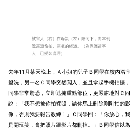
被害人（右）在母親（左）陪同下，向本刊
透露遭偷拍、霸凌的經過。（為保護當事
人，已變裝處理）
去年11月某天晚上，Ａ小姐的兒子Ｂ同學在校內浴室
盥洗，另一名Ｃ同學突然闖入，並且拿起手機拍攝，
同學非常驚恐，立即遮掩重點部位，更嚴肅地對Ｃ同
說：「我不想被你拍裸照，請你馬上刪除剛剛拍的影
像，否則我要報告教練！」Ｃ同學回：「你放心，我
是開玩笑，會把照片跟影片都刪掉。」Ｂ同學信以為