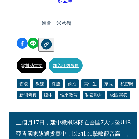
蘇立坤
繪圖｜米承鶴
贊助本文
加入訂閱會員
霸凌
教練
裸照
偷拍
高中生
家長
私密照
新聞傳真
建中
性平教育
私密影片
校園霸凌
上個月17日，建中橄欖球隊在全國7人制暨U18
亞青國家隊選拔賽中，以31比0擊敗觀音高中、