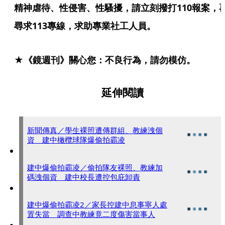
精神虐待、性侵害、性騷擾，請立刻撥打110報案，
尋求113專線，求助專業社工人員。
★《鏡週刊》關心您：不良行為，請勿模仿。
延伸閱讀
新聞傳真／學生裸照遭傳群組、教練洩個
資 建中橄欖球隊爆偷拍霸凌
建中爆偷拍霸凌／偷拍隊友裸照、教練加
碼洩個資 建中校長遭控包庇卸責
建中爆偷拍霸凌2／家長控建中息事寧人處
置失當 調查中教練竟二度傷害當事人