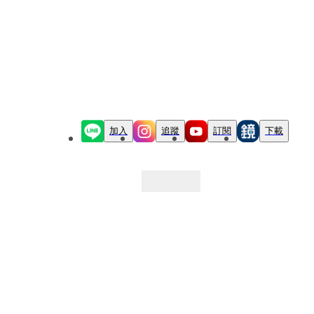
加入
追蹤
訂閱
下載
最新文章