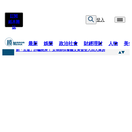
訂閱
登入
紙本雜
誌
最新
娛樂
政治社會
財經理財
人物
美
快訊
創「互道」詐騙慈濟！ 女律師供養義父黃金全入四大庫房
快訊
前時力黨魁表態「反對刪公視預算」 盼在野三思：改凍結處理受質疑項目
快訊
六強片齊聚桃影 小薰《祖先鬼》回桃影娘家 《長安的荔枝》桃影加映一票難求