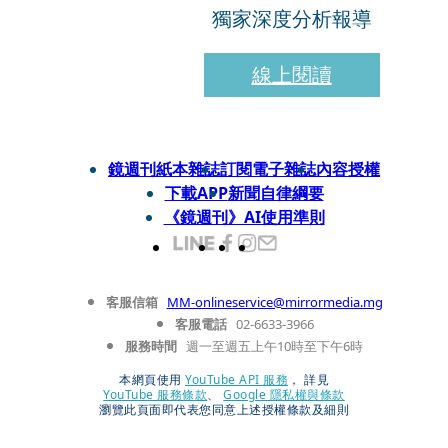
獨家深度分析報導
線上閱讀
鏡週刊紙本雜誌
訂閱電子雜誌
內容授權
下載APP
新聞自律綱要
《鏡週刊》AI使用準則
客服信箱
MM-onlineservice@mirrormedia.mg
客服電話
02-6633-3966
服務時間
週一至週五上午10時至下午6時
本網頁使用
YouTube API 服務
， 詳見
YouTube 服務條款
、
Google 隱私權與條款
瀏覽此頁面即代表您同意上述授權條款及細則