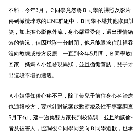
不料，今年3月，Ｃ同學竟然將Ｂ同學的裸照及影片
傳到橄欖球隊的LINE群組中，Ｂ同學不堪其他隊員訕
笑，加上擔心影像外流，身心嚴重受創，還出現情緒
落的情況，但因球隊十分封閉，他只能眼淚往肚裡吞
沒向教練或校方反應，一直到今年5月間，Ｂ同學放
回家，媽媽Ａ小姐發現異狀，並且循循善誘，兒子才
出這段不堪的遭遇。
Ａ小姐得知後心疼不已，除了帶兒子前往身心科治療
也通報校方，要求針對該案啟動霸凌及性平專案調查
5月下旬，建中邀集雙方家長到校協調，並且約談偷
者及被害人，協調後Ｃ同學同意向Ｂ同學道歉，也承