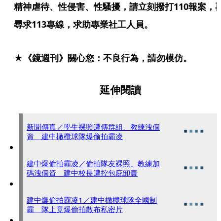
精神虐待、性侵害、性騷擾，請立刻撥打110報案，
尋求113專線，求助專業社工人員。
★《鏡週刊》關心您：不良行為，請勿模仿。
延伸閱讀
新聞傳真／學生裸照遭傳群組、教練洩個
資 建中橄欖球隊爆偷拍霸凌
建中爆偷拍霸凌／偷拍隊友裸照、教練加
碼洩個資 建中校長遭控包庇卸責
建中爆偷拍霸凌1／建中橄欖球隊全國制
霸 隊上竟爆偷拍散布私密片