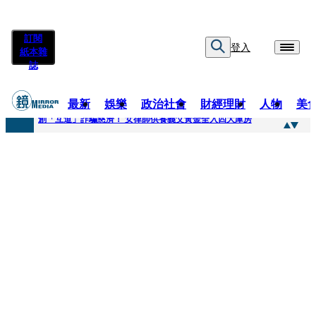
訂閱
登入
紙本雜
誌
最新
娛樂
政治社會
財經理財
人物
美
快訊
創「互道」詐騙慈濟！ 女律師供養義父黃金全入四大庫房
快訊
前時力黨魁表態「反對刪公視預算」 盼在野三思：改凍結處理受質疑項目
快訊
六強片齊聚桃影 小薰《祖先鬼》回桃影娘家 《長安的荔枝》桃影加映一票難求