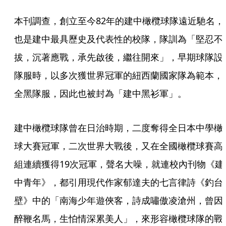
本刊調查，創立至今82年的建中橄欖球隊遠近馳名，
也是建中最具歷史及代表性的校隊，隊訓為「堅忍不
拔，沉著應戰，承先啟後，繼往開來」，早期球隊設
隊服時，以多次獲世界冠軍的紐西蘭國家隊為範本，
全黑隊服，因此也被封為「建中黑衫軍」。
建中橄欖球隊曾在日治時期，二度奪得全日本中學橄
球大賽冠軍，二次世界大戰後，又在全國橄欖球賽高
組連續獲得19次冠軍，聲名大噪，就連校內刊物《建
中青年》，都引用現代作家郁達夫的七言律詩《釣台
壁》中的「南海少年遊俠客，詩成嘯傲凌滄州，曾因
醉鞭名馬，生怕情深累美人」，來形容橄欖球隊的戰