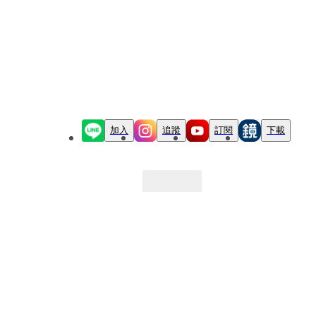
加入
追蹤
訂閱
下載
最新文章