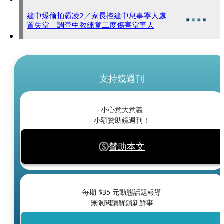
建中爆偷拍霸凌2／家長控建中息事寧人處
置失當 調查中教練竟二度傷害當事人
支持鏡週刊
小心意大意義
小額贊助鏡週刊！
贊助本文
每期 $
35
元動態話題報導
無限閱讀解鎖新鮮事