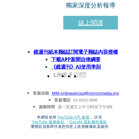
獨家深度分析報導
線上閱讀
鏡週刊紙本雜誌
訂閱電子雜誌
內容授權
下載APP
新聞自律綱要
《鏡週刊》AI使用準則
客服信箱
MM-onlineservice@mirrormedia.mg
客服電話
02-6633-3966
服務時間
週一至週五上午10時至下午6時
本網頁使用
YouTube API 服務
， 詳見
YouTube 服務條款
、
Google 隱私權與條款
瀏覽此頁面即代表您同意上述授權條款及細則