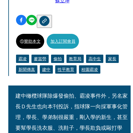
蘇立坤
贊助本文
加入訂閱會員
霸凌
麥當勞
偷拍
教育局
高中生
家長
新聞傳真
建中
性平教育
校園霸凌
建中橄欖球隊除爆發偷拍、霸凌事件外，另名家
長Ｄ先生也向本刊投訴，指球隊一向採軍事化管
理，學長、學弟制很嚴重，剛入學的新生，甚至
要幫學長洗衣服、洗鞋子，學長欺負或毆打學