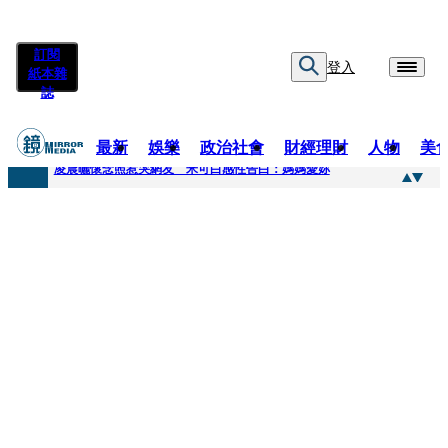
訂閱
登入
紙本雜
誌
最新
娛樂
政治社會
財經理財
人物
美
快訊
凌晨曬懷念照惹哭網友 米可白感性告白：媽媽愛妳
快訊
酸民質疑民進黨「是不是有她裸照？」 黃智賢3點回嗆獲網友讚爆
快訊
姜厚任「老牛找到嫩草」再談小24歲女友 揭七世情緣駁拐坑、暈船破財