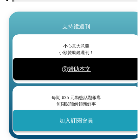
支持鏡週刊
小心意大意義
小額贊助鏡週刊！
贊助本文
每期 $
35
元動態話題報導
無限閱讀解鎖新鮮事
加入訂閱會員