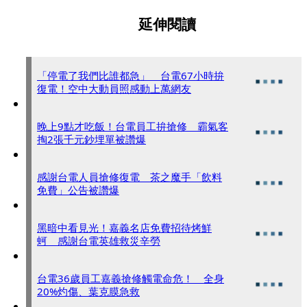
延伸閱讀
「停電了我們比誰都急」 台電67小時拚
復電！空中大動員照感動上萬網友
晚上9點才吃飯！台電員工拚搶修 霸氣客
掏2張千元鈔埋單被讚爆
感謝台電人員搶修復電 茶之魔手「飲料
免費」公告被讚爆
黑暗中看見光！嘉義名店免費招待烤鮮
蚵 感謝台電英雄救災辛勞
台電36歲員工嘉義搶修觸電命危！ 全身
20%灼傷、葉克膜急救