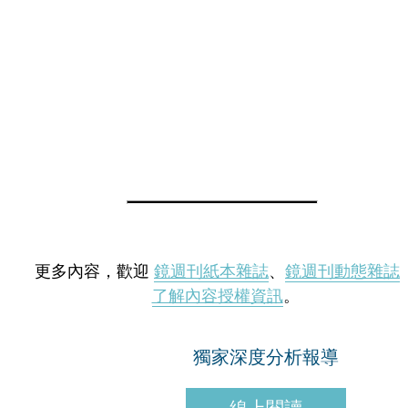
更多內容，歡迎
鏡週刊紙本雜誌
、
鏡週刊動態雜誌
了解內容授權資訊
。
獨家深度分析報導
線上閱讀