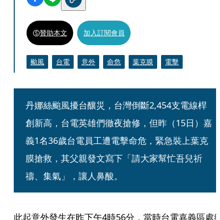
贊助本文
加入訂閱會員
颱風
台電
意外
命危
葉克膜
電擊
丹娜絲颱風擾台釀災，台灣倒斷2,454支電線桿
創新高，台電英雄們徹夜搶修，但昨（15日）嘉
義1名36歲台電員工遭電擊命危，緊急裝上葉克
膜搶救，其父親發文寫下「請大家幫忙吾兒祈
禱、集氣」，讓人鼻酸。
此起意外發生在昨下午4時56分，當時台電嘉義區處