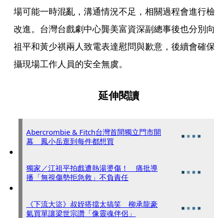
場可能一時混亂，溝通情況不足，相關過程會進行檢
改進。台灣台戲劇中心龔美富資深副總事後也分別向
祖平和黃少祺兩人致電表達慰問與歉意，後續會確保
攝現場工作人員的安全無虞。
延伸閱讀
Abercrombie & Fitch台灣首間獨立門市開
幕 鳳小岳逛到每件都想買
獨家／江祖平拍戲遭熱湯燙傷！ 痛批導
播「無視傷勢拒急救」不負責任
《下流大盜》叔姪搭擋太搞笑 柳承龍豪
氣買單讓梁世宗讚「像靈魂伴侶」