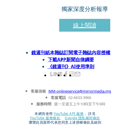
獨家深度分析報導
線上閱讀
鏡週刊紙本雜誌
訂閱電子雜誌
內容授權
下載APP
新聞自律綱要
《鏡週刊》AI使用準則
客服信箱
MM-onlineservice@mirrormedia.mg
客服電話
02-6633-3966
服務時間
週一至週五上午10時至下午6時
本網頁使用
YouTube API 服務
， 詳見
YouTube 服務條款
、
Google 隱私權與條款
瀏覽此頁面即代表您同意上述授權條款及細則