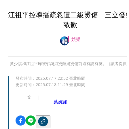
江祖平控導播疏忽遭二級燙傷 三立發
致歉
娛樂
黃少祺和江祖平昨被砂鍋滾燙熱湯燙傷前還有說有笑。（讀者提供
發布時間：
2025.07.17 22:52
臺北時間
更新時間：
2025.07.18 11:29
臺北時間
文
葉婉如