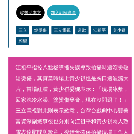
贊助本文
加入訂閱會員
三立
燒燙傷
三立電視
道歉
江祖平
黃少祺
願望
江祖平指控八點檔導播失誤導致拍攝時遭滾燙熱
湯燙傷，其實當時場上黃少祺也是胸口遭波濺大
片，當場紅腫，黃少祺委婉表示：「現場冰敷，
回家洗冷水澡、塗燙傷藥膏，現在沒問題了！」
三立電視對此則表示歉意，台灣台戲劇中心龔美
富資深副總事後也分別向江祖平和黃少祺兩人致
電表達慰問與歉意，後續會確保拍攝現場工作人