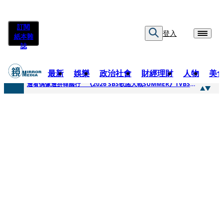
訂閱
登入
紙本雜
誌
最新
娛樂
政治社會
財經理財
人物
美
快訊
邊看偶像邊拚韓國行 《2026 SBS歌謠大戰SUMMER》TVBS直播祭追星福利
快訊
代誌大條火急跳船？ 宏碁派任李文詳接掌兆基屋管2天就喊撤出！
快訊
一句「請回去坐好」 特教生持斷掃把戳女代課老師眼睛大失血近失明