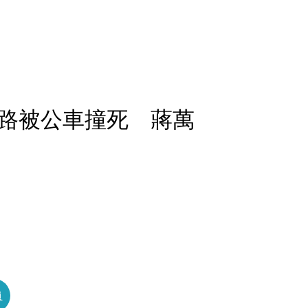
路被公車撞死 蔣萬
員