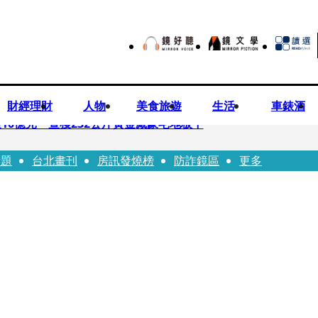
財經理財
人物
美食旅遊
生活
車錶酒
10億元 查獲232公斤黃金藏豪宅地板下
話題
台北畫刊
房訊發燒榜
防詐鏡區
更多
文哲生日照撞《VOGUE》 陳智菡遭轟侵權急改圖
早餐店認證應援 幽默提醒「記得常換照」