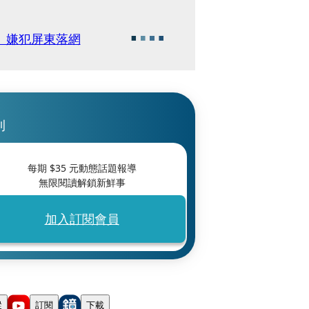
 嫌犯屏東落網
刊
每期 $
35
元動態話題報導
無限閱讀解鎖新鮮事
加入訂閱會員
蹤
訂閱
下載