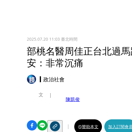
2025.07.20 11:03
臺北時間
部桃名醫周佳正台北過馬
安：非常沉痛
政治社會
文
陳凱俊
贊助本文
加入訂閱會