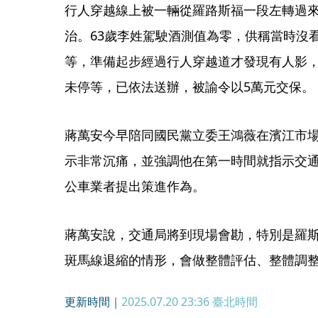
行人穿越線上被一輛從羅路斯福一段左轉過來
治。63歲李姓駕駛酒測值為零，供稱當時沒
等，準備起步經過行人穿越道才發現有人影
未停等，已依法送辦，被諭令以5萬元交保。
蔣萬安今早陪同國民黨立委王鴻薇在濱江市
示非常沉痛，並強調他在第一時間就指示交
公車業者提出策進作為。
蔣萬安說，交通局將到現場會勘，特別是羅
斑馬線退縮的情形，會做整體評估、整體調
更新時間｜
2025.07.20 23:36
臺北時間