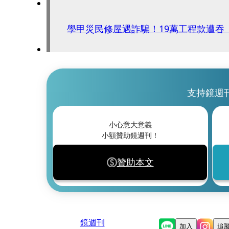
學甲災民修屋遇詐騙！19萬工程款遭吞
支持鏡週
小心意大意義
小額贊助鏡週刊！
贊助本文
鏡週刊
加入
追