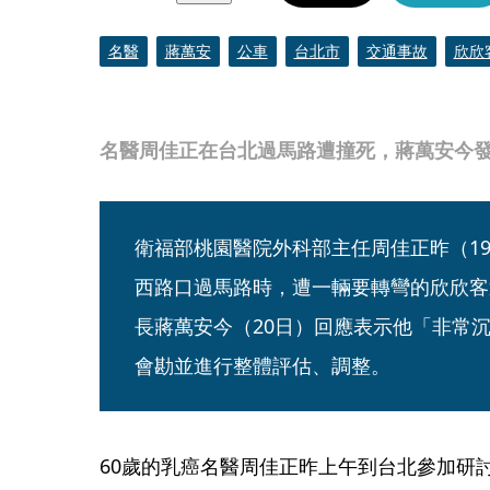
名醫
蔣萬安
公車
台北市
交通事故
欣欣
名醫周佳正在台北過馬路遭撞死，蔣萬安今
衛福部桃園醫院外科部主任周佳正昨（1
西路口過馬路時，遭一輛要轉彎的欣欣客
長蔣萬安今（20日）回應表示他「非常
會勘並進行整體評估、調整。
60歲的乳癌名醫周佳正昨上午到台北參加研