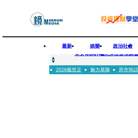
最新
娛樂
政治社會
快訊
美女律師詐騙慈濟疫苗採購逾
2026瘋世足
快訊
魅力基隆
房市熱
才爆「皮克敏」爭議又來！柯
快訊
SJ始源真的可以 驚喜現身