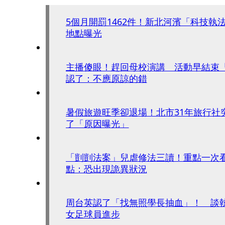
5個月開罰1462件！新北河濱「科技執
地點曝光
主播傻眼！趕回母校演講 活動早結束
認了：不應原諒的錯
暑假旅遊旺季卻退場！北市31年旅行社
了「原因曝光」
「剴剴法案」兒虐修法三讀！重點一次
點：恐出現詭異狀況
周台英認了「找無照學長抽血」！ 談
女足球員進步