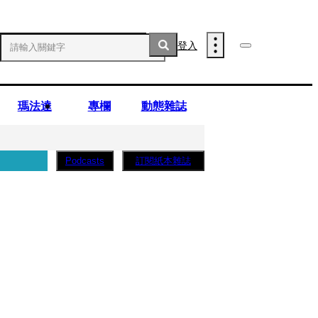
登入
瑪法達
專欄
動態雜誌
訂閱紙本雜誌
Podcasts