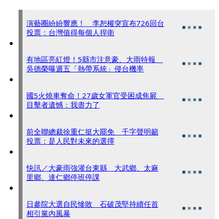
演藝圈紛紛響應！ 李恕權突宣布726回台
投票：台灣值得每個人捍衛
有地區亮紅燈！5縣市注意豪、大雨特報
吳德榮曝週五「熱帶系統」侵台機率
國5火燒車奪命！27歲女軍官受困成焦屍
目擊者遺憾：我盡力了
前全聯總裁徐重仁挺大罷免 千字聲明籲
投票：是人民對未來的選擇
快訊／大豪雨強灌台東縣 大武鄉、太麻
里鄉、達仁鄉停班停課
日參院大選自民慘敗 石破茂堅持續任首
相引黨內風暴