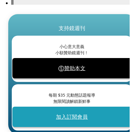
支持鏡週刊
小心意大意義
小額贊助鏡週刊！
贊助本文
每期 $
35
元動態話題報導
無限閱讀解鎖新鮮事
加入訂閱會員