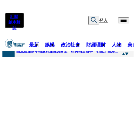
訂閱
登入
紙本雜
誌
最新
娛樂
政治社會
財經理財
人物
美
快訊
品冠睽違多年唱進花蓮首訪富里 晴男晴女聯手「打敗」白海豚颱風
快訊
【台中戰局特輯】何欣純支持度暴增 藍營民調老劇本急救援
快訊
natori再訪台北人氣爆棚 〈Overdose〉一響全場尖叫「I Love You Taipei」