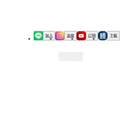
加入
追蹤
訂閱
下載
最新文章