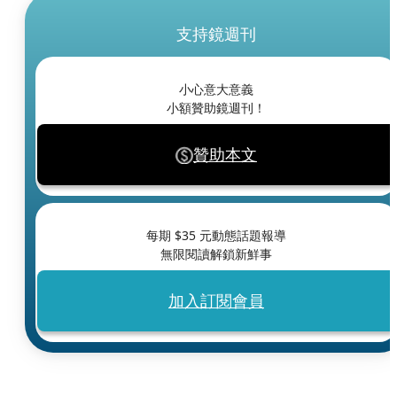
支持鏡週刊
小心意大意義
小額贊助鏡週刊！
贊助本文
每期 $
35
元動態話題報導
無限閱讀解鎖新鮮事
加入訂閱會員