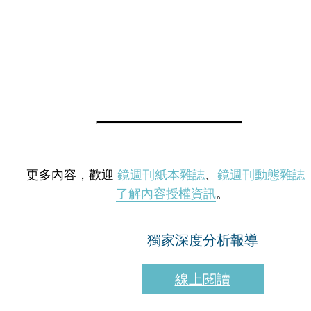
更多內容，歡迎
鏡週刊紙本雜誌
、
鏡週刊動態雜誌
了解內容授權資訊
。
獨家深度分析報導
線上閱讀