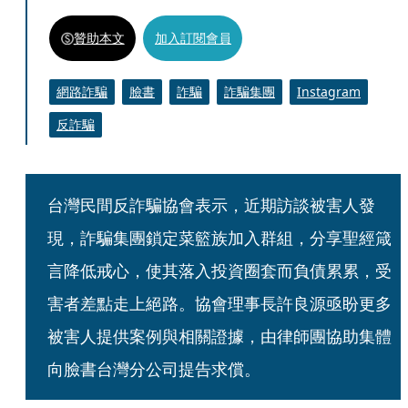
贊助本文
加入訂閱會員
網路詐騙
臉書
詐騙
詐騙集團
Instagram
反詐騙
台灣民間反詐騙協會表示，近期訪談被害人發
現，詐騙集團鎖定菜籃族加入群組，分享聖經箴
言降低戒心，使其落入投資圈套而負債累累，受
害者差點走上絕路。協會理事長許良源亟盼更多
被害人提供案例與相關證據，由律師團協助集體
向臉書台灣分公司提告求償。