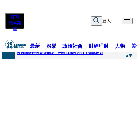
訂閱
登入
紙本雜
誌
最新
娛樂
政治社會
財經理財
人物
美
快訊
凌晨曬懷念照惹哭網友 米可白感性告白：媽媽愛妳
快訊
酸民質疑民進黨「是不是有她裸照？」 黃智賢3點回嗆獲網友讚爆
快訊
姜厚任「老牛找到嫩草」再談小24歲女友 揭七世情緣駁拐坑、暈船破財