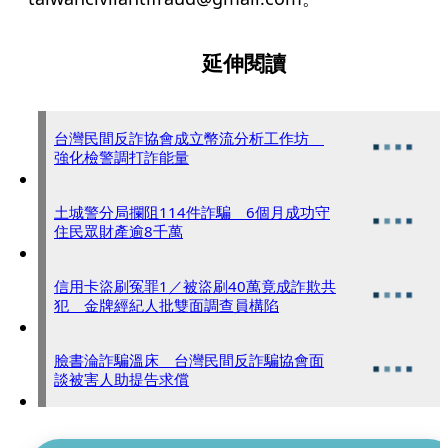
延伸閱讀
台灣民間反詐協會成立幣流分析工作坊
強化檢警調打詐能量
土城警分局攔阻114件詐騙 6個月成功守
住民眾財產逾8千萬
信用卡盜刷冤罪1／被盜刷40萬竟成詐欺共
犯 金牌經紀人批雙面調查員構陷
臉書淪詐騙溫床 台灣民間反詐騙協會面
談被害人助提告求償