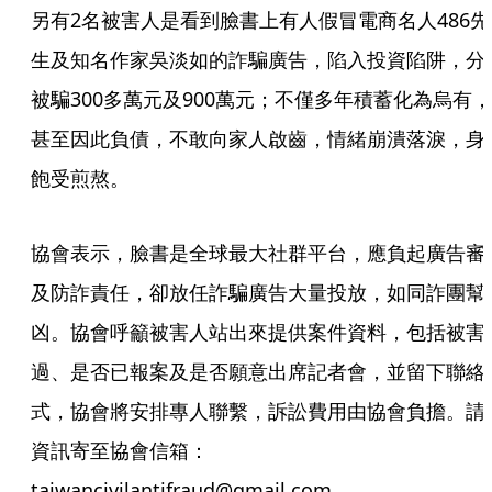
另有2名被害人是看到臉書上有人假冒電商名人486先
生及知名作家吳淡如的詐騙廣告，陷入投資陷阱，分
被騙300多萬元及900萬元；不僅多年積蓄化為烏有，
甚至因此負債，不敢向家人啟齒，情緒崩潰落淚，身
飽受煎熬。
協會表示，臉書是全球最大社群平台，應負起廣告審
及防詐責任，卻放任詐騙廣告大量投放，如同詐團幫
凶。協會呼籲被害人站出來提供案件資料，包括被害
過、是否已報案及是否願意出席記者會，並留下聯絡
式，協會將安排專人聯繫，訴訟費用由協會負擔。請
資訊寄至協會信箱：
taiwancivilantifraud@gmail.com。