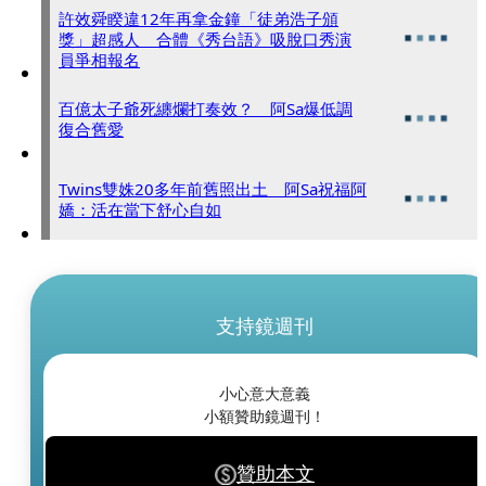
許效舜睽違12年再拿金鐘「徒弟浩子頒
獎」超感人 合體《秀台語》吸脫口秀演
員爭相報名
百億太子爺死纏爛打奏效？ 阿Sa爆低調
復合舊愛
Twins雙姝20多年前舊照出土 阿Sa祝福阿
嬌：活在當下舒心自如
支持鏡週刊
小心意大意義
小額贊助鏡週刊！
贊助本文