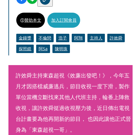
贊助本文
加入訂閱會員
金鐘獎
不倫戀
浩子
阿翔
主持人
許效舜
探照鏡
阿Sa
陳明珠
許效舜主持東森超視《效廉出發吧！》，今年五
月才因搭檔威廉逃兵，節目收視一度下滑，製作
單位當機立斷找來其他人代班主持，輪番上陣救
收視，讓許效舜挺過收視壓力後，近日傳出電視
台計畫要為他再開新的節目， 也因此讓他正式晉
身為「東森超視一哥」。