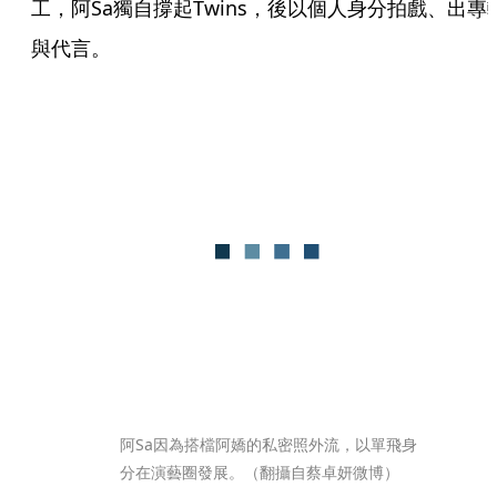
工，阿Sa獨自撐起Twins，後以個人身分拍戲、出專
與代言。
阿Sa因為搭檔阿嬌的私密照外流，以單飛身
分在演藝圈發展。（翻攝自蔡卓妍微博）