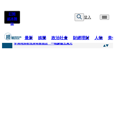
訂閱
登入
紙本雜
誌
最新
娛樂
政治社會
財經理財
人物
美
快訊
李博翔深夜現身商務酒店 一晚豪砸五萬元
快訊
71萬粉YouTuber驟逝！被發現「陳屍同居女友住處」享年36歲 生前曾爆染毒、家暴前妻
快訊
拋「雙AI」施政藍圖！徐欣瑩宣示無縫接軌楊文科 延續五支箭與十大交通建設