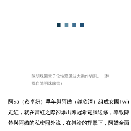
陳明珠因黃子佼性騷風波大動作切割。（翻
攝自陳明珠臉書）
阿Sa（蔡卓妍）早年與阿嬌（鍾欣潼）組成女團Twin
走紅，就在當紅之際卻爆出陳冠希電腦送修，導致陳
希與阿嬌的私密照外流，在輿論的抨擊下，阿嬌全面