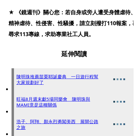
★ 《鏡週刊》關心您：若自身或旁人遭受身體虐待、
精神虐待、性侵害、性騷擾，請立刻撥打110報案，
尋求113專線，求助專業社工人員。
延伸閱讀
陳明珠推薦苗栗耶誕慶典 一日遊行程幫
大家規劃好了
旺福8月週末獻5場同樂會 陳明珠與
MAMI竟是這種關係
浩子、阿翔、顏永烈勇闖美西 展開公路
之旅