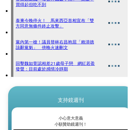
買得起但吃不到
泰柬今晚停火！ 馬來西亞首相宣布「雙
方同意無條件終止攻擊」
黨內第一槍！議員替林右昌抱屈「賴清德
該辭黨魁」 傍晚火速刪文
回擊魏如萱認相差21歲母子戀 網紅若盈
發聲：目前處於感情冷靜期
支持鏡週刊
小心意大意義
小額贊助鏡週刊！