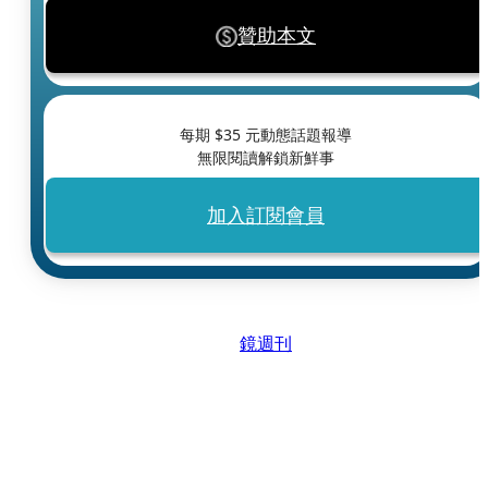
贊助本文
每期 $
35
元動態話題報導
無限閱讀解鎖新鮮事
加入訂閱會員
鏡週刊