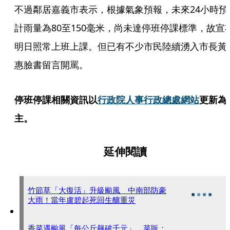
不過鄰居嘉義市表示，根據氣象預報，未來24小時預
計雨量為80至150毫米，尚未達停班停課標準，故宣
明日照常上班上課。但已有不少市民陸續湧入市長黃
惠臉書留言開罵。
停班停課相關資訊以
行政院人事行政總處網站
更新為
主。
延伸閱讀
竹節草「大復活」升級颱風 中南部防豪
大雨！當年盧碧起死回生釀重災
香菜遇颱風「每公斤飆破千元」 菜販：