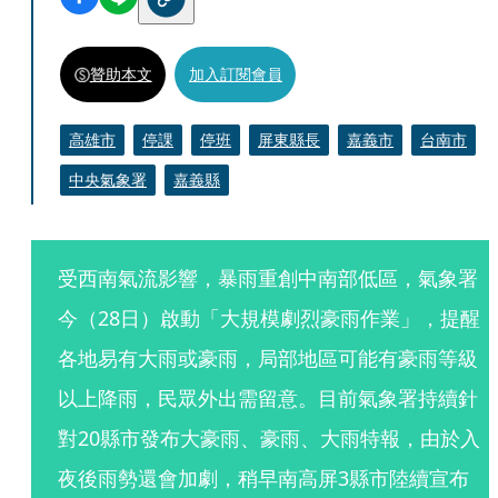
贊助本文
加入訂閱會員
高雄市
停課
停班
屏東縣長
嘉義市
台南市
中央氣象署
嘉義縣
受西南氣流影響，暴雨重創中南部低區，氣象署
今（28日）啟動「大規模劇烈豪雨作業」，提醒
各地易有大雨或豪雨，局部地區可能有豪雨等級
以上降雨，民眾外出需留意。目前氣象署持續針
對20縣市發布大豪雨、豪雨、大雨特報，由於入
夜後雨勢還會加劇，稍早南高屏3縣市陸續宣布