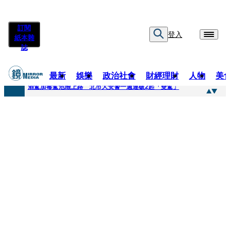
訂閱
登入
紙本雜
誌
最新
娛樂
政治社會
財經理財
人物
美
快訊
酒駕加毒駕危險上路 北市大安警一週連破2起「雙駕」
快訊
Ozone黃文廷、FEniX夏浦洋組「神隊友」 邱以太、林亭莉熱血狂奔殺青淚崩
快訊
AKIRA台北唱到一半突收兒子告白「爸爸I LOVE YOU」 驚喜林志玲同步曝光父親節「披薩蛋糕」