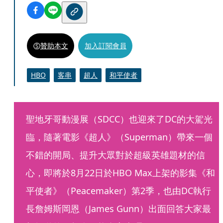
贊助本文
加入訂閱會員
HBO
客串
超人
和平使者
聖地牙哥動漫展（SDCC）也迎來了DC的大駕光
臨，隨著電影《超人》（Superman）帶來一個
不錯的開局、提升大眾對於超級英雄題材的信
心，即將於8月22日於HBO Max上架的影集《和
平使者》（Peacemaker）第2季，也由DC執行
長詹姆斯岡恩（James Gunn）出面回答大家最