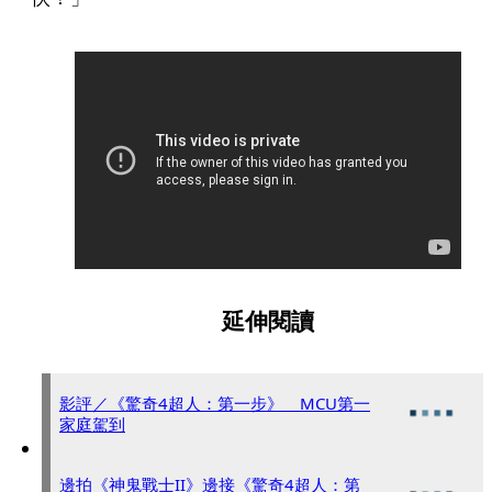
延伸閱讀
影評／《驚奇4超人：第一步》 MCU第一
家庭駕到
邊拍《神鬼戰士II》邊接《驚奇4超人：第