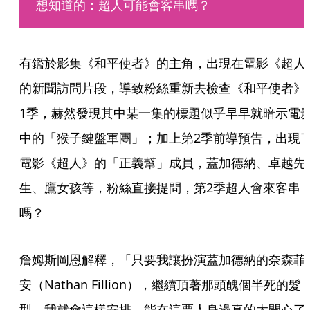
想知道的：超人可能會客串嗎？
有鑑於影集《和平使者》的主角，出現在電影《超人
的新聞訪問片段，導致粉絲重新去檢查《和平使者》
1季，赫然發現其中某一集的標題似乎早早就暗示電
中的「猴子鍵盤軍團」；加上第2季前導預告，出現
電影《超人》的「正義幫」成員，蓋加德納、卓越先
生、鷹女孩等，粉絲直接提問，第2季超人會來客串
嗎？
詹姆斯岡恩解釋，「只要我讓扮演蓋加德納的奈森菲
安（Nathan Fillion），繼續頂著那頭醜個半死的髮
型，我就會這樣安排，能在這票人身邊真的太開心了