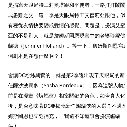
是描寫天眼局特工莉奧塔跟和平使者，一路打打鬧鬧
成患難之交；這一季是天眼局特工艾蜜莉亞跟他，似
有種從友情快要變成愛情的感覺。問題是，扮演艾蜜
亞的不是別人，就是詹姆斯岡恩現實中的老婆珍妮佛
蘭德（Jennifer Holland）。等一下，詹姆斯岡恩寫
個劇本是在想什麼啊？！
會讓DC粉絲興奮的，就是第2季還出現了天眼局的新
任薩沙波爾多（Sasha Bordeaux），因為這號人物
前是在漫畫《蝙蝠俠》相當關鍵的角色，如今真人化
後，是否意味著DC要揭曉新任蝙蝠俠的人選？不過詹
姆斯岡恩也立刻補充，「我還不知道誰會扮演蝙蝠
俠！」