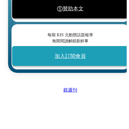
贊助本文
每期 $
35
元動態話題報導
無限閱讀解鎖新鮮事
加入訂閱會員
鏡週刊