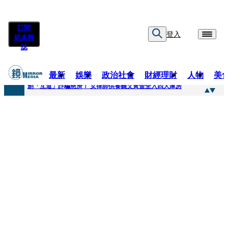
訂閱
登入
紙本雜
誌
最新
娛樂
政治社會
財經理財
人物
美
快訊
創「互道」詐騙慈濟！ 女律師供養義父黃金全入四大庫房
快訊
前時力黨魁表態「反對刪公視預算」 盼在野三思：改凍結處理受質疑項目
快訊
六強片齊聚桃影 小薰《祖先鬼》回桃影娘家 《長安的荔枝》桃影加映一票難求