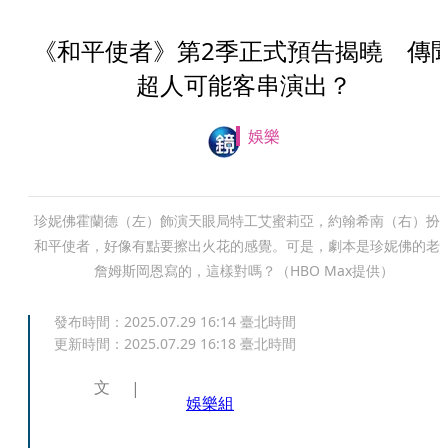
《和平使者》第2季正式預告揭曉 傳
超人可能客串演出？
娛樂
珍妮佛霍蘭德（左）飾演天眼局特工艾蜜莉亞，約翰希南（右）扮
和平使者，好像有點要擦出火花的感覺。可是，劇本是珍妮佛的老
詹姆斯岡恩寫的，這樣對嗎？（HBO Max提供）
發布時間：
2025.07.29 16:14
臺北時間
更新時間：
2025.07.29 16:18
臺北時間
文
娛樂組