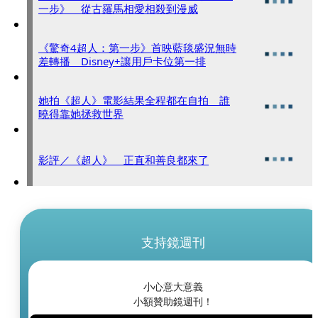
一步》 從古羅馬相愛相殺到漫威
《驚奇4超人：第一步》首映藍毯盛況無時
差轉播 Disney+讓用戶卡位第一排
她拍《超人》電影結果全程都在自拍 誰
曉得靠她拯救世界
影評／《超人》 正直和善良都來了
支持鏡週刊
小心意大意義
小額贊助鏡週刊！