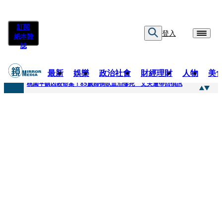
訂閱
登入
紙本雜
誌
最新
娛樂
政治社會
財經理財
人物
美
快訊
桃園平鎮凶殺命案！85歲婦倒臥血泊慘死 丈夫遭帶回偵訊
快訊
狠詐慈濟10.6億！神鬼律師陳昱瑄「親接機BNT抵台」 同框陳時中、張淑芬畫面曝光
快訊
邊看偶像邊拚韓國行 《2026 SBS歌謠大戰SUMMER》TVBS直播祭追星福利