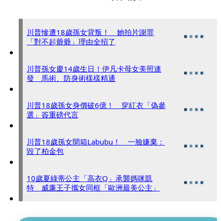
川普慘遭18歲孫女背叛！ 她拍片謝罪
「對不起爺爺」理由全招了
川普孫女慶14歲生日！伊凡卡母女美照連
發 馬術、防身術樣樣精通
川普18歲孫女身價破6億！ 穿紅衣「偽參
選」簽重磅代言
川普18歲孫女開箱Labubu！ 一臉嫌棄：
毀了柏金包
10歲夏綠蒂公主「高衣Q」承襲媽咪凱
特 威廉王子攜女同框「歐洲最美公主」