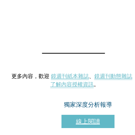
更多內容，歡迎
鏡週刊紙本雜誌
、
鏡週刊動態雜誌
了解內容授權資訊
。
獨家深度分析報導
線上閱讀