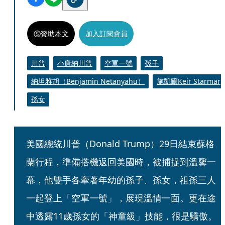
贊助本文
加入訂閱會員
川普
小唐納川普
空軍一號
孫子
納坦雅胡（Benjamin Netanyahu）
施凱爾Keir Starmar
孫女
美國總統川普（Donald Trump）29日結束蘇格
蘭行程，準備搭機返回美國時，被捕捉到溫馨一
幕，他雙手各牽著年幼的孫子、孫女，祖孫三人
一起登上「空軍一號」，展現溫情一面。更在途
中透露11歲孫女的「神童級」技能，很是驕傲。