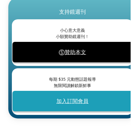
支持鏡週刊
小心意大意義
小額贊助鏡週刊！
贊助本文
每期 $
35
元動態話題報導
無限閱讀解鎖新鮮事
加入訂閱會員