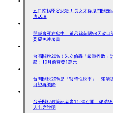
五口南橫墜谷悲歌！長女才從鬼門關走
遭活埋
哭喊會死在獄中！黃呂錦茹關98天改口
委罷免連署書
台灣關稅20%！朱立倫轟「嚴重挫敗」
籲：10月前普發1萬元
台灣關稅20%是「暫時性稅率」 賴清
可望再調降
台美關稅政策記者會11:30召開 賴清
人出席說明