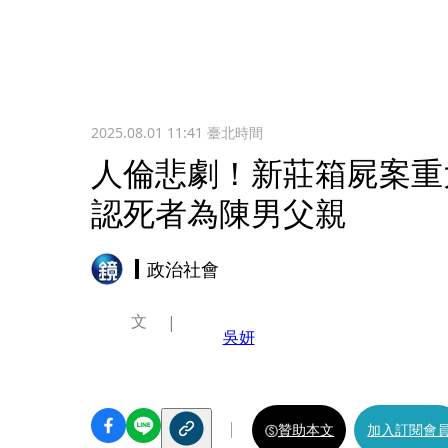
2025.08.01 11:41
臺北時間
人倫悲劇！新莊箱屍案重
認死者為陳男父親
政治社會
文
吳妍
贊助本文
加入訂閱會