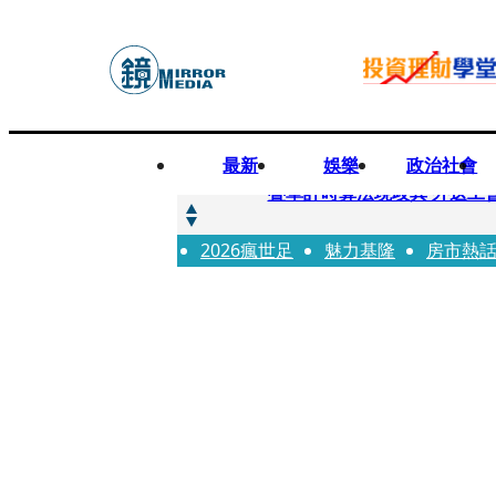
最新
娛樂
政治社會
快訊
疊單計時算法現歧異 外送工會開戰
2026瘋世足
快訊
魅力基隆
房市熱
靚時尚／大丈夫當如是 Multif
快訊
前時力黨魁表態「反對刪公