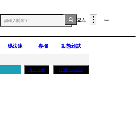
登入
瑪法達
專欄
動態雜誌
訂閱紙本雜誌
Podcasts