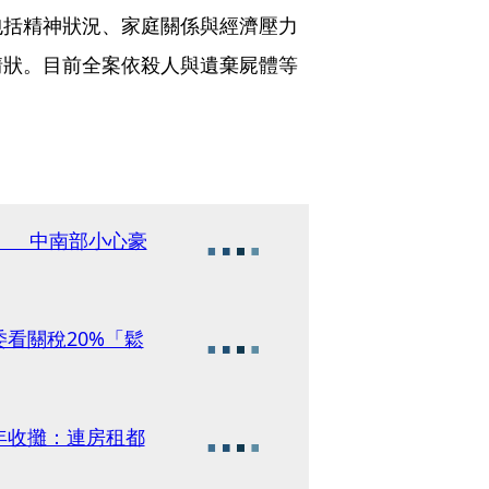
包括精神狀況、家庭關係與經濟壓力
情狀。目前全案依殺人與遺棄屍體等
」 中南部小心豪
看關稅20%「鬆
年收攤：連房租都