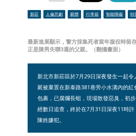
新莊
人倫悲劇
屍體
行李箱
智能障礙
吵
最新進展顯示，警方採集死者當年服役時留
正是陳男失聯3週的父親。（翻攝畫面）
新北市新莊區於7月29日深夜發生一起
屍被棄置在新泰路381巷旁小水溝內的
包裹，已腐爛長蛆，現場散發惡臭，初步
經數日追查，終於在7月31日深夜11時
陳姓嫌犯。