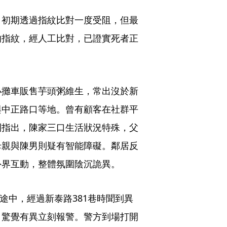
，初期透過指紋比對一度受阻，但最
的指紋，經人工比對，已證實死者正
小攤車販售芋頭粥維生，常出沒於新
與中正路口等地。曾有顧客在社群平
則指出，陳家三口生活狀況特殊，父
母親與陳男則疑有智能障礙。鄰居反
外界互動，整體氛圍陰沉詭異。
家途中，經過新泰路381巷時聞到異
，驚覺有異立刻報警。警方到場打開