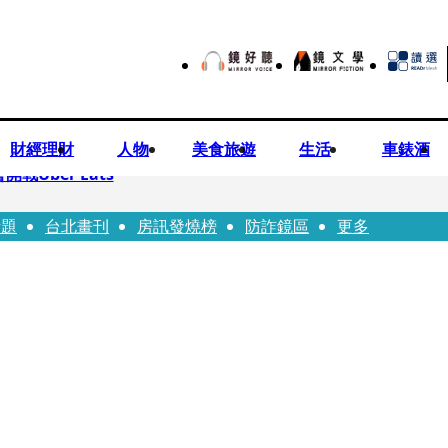
財經理財
人物
美食旅遊
生活
車錶酒
Uber Eats
話題
台北畫刊
房訊發燒榜
防詐鏡區
更多
aceted Manhood
視預算」 盼在野三思：改凍結處理受質疑項目