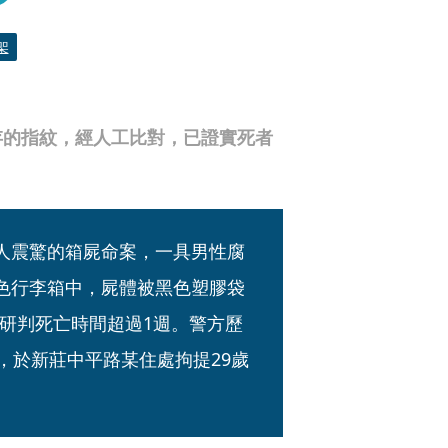
架
存的指紋，經人工比對，已證實死者
令人震驚的箱屍命案，一具男性腐
紅色行李箱中，屍體被黑色塑膠袋
研判死亡時間超過1週。警方歷
許，於新莊中平路某住處拘提29歲