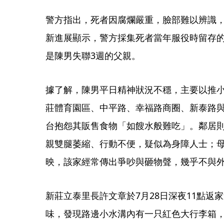
警方指出，死者因腐爛嚴重，臉部難以辨識
新進展顯示，警方採集死者當年服役時留存
是陳男失聯3週的父親。
據了解，陳男平日精神狀況不穩，主要以推
莊體育園區、中平路、幸福路商圈、新泰路
台抱怨其販售食物「如餿水般難吃」。鄰居
親雙腿萎縮、行動不便，疑似為身障人士；
映，該家經常傳出爭吵與砸物聲，幾乎不與
新莊立泰里長許文章於7月28日深夜11點返
味，發現路邊小水溝內有一只紅色大行李箱