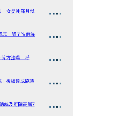
回 女嬰剛滿月就
認罪 認了造假綠
計算方法曝 呼
德：後續達成協議
德總統及府院高層7