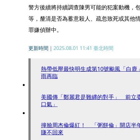
警方後續將持續調查陳男可能的犯案動機，
等，釐清是否為蓄意殺人、疏忽致死或其他
罪嫌偵辦中。
更新時間｜
2025.08.01 11:41
臺北時間
熱帶低壓最快明生成第10號颱風「白鹿
雨再臨
美國傳「鄭麗君是難纒的對手」 前立委
口氣」
撞臉周杰倫爆紅！ 「粥餅倫」開店半
賺不回來