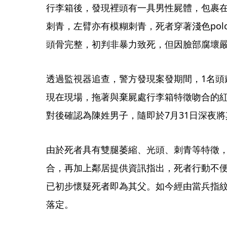
行李箱後，發現裡頭有一具男性屍體，包裹
刺青，左臂亦有模糊刺青，死者穿著淺色po
頭骨完整，初判非暴力致死，但因臉部腐壞
透過監視器追查，警方發現案發期間，1名頭
現在現場，拖著與棄屍處行李箱特徵吻合的
對後確認為陳姓男子，隨即於7月31日深夜
由於死者具有雙腿萎縮、光頭、刺青等特徵，
合，再加上鄰居提供資訊指出，死者行動不
已初步懷疑死者即為其父。如今經由當兵指
落定。