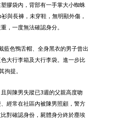
在塑膠袋內，背部有一手掌大小蜘蛛
lo衫與長褲，未穿鞋，無明顯外傷，
嚴重，一度無法確認身分。
戴藍色鴨舌帽、全身黑衣的男子曾出
紅色大行李箱及大行李袋。進一步比
將其拘提。
且與陳男失蹤已3週的父親高度吻
便、經常在社區內被陳男照顧，警方
紋比對確認身份，屍體身分終於塵埃