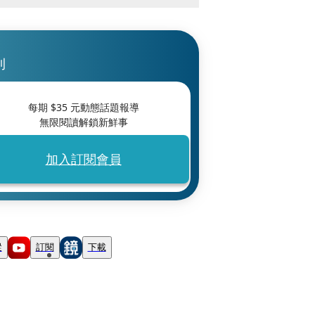
刊
每期 $
35
元動態話題報導
無限閱讀解鎖新鮮事
加入訂閱會員
蹤
訂閱
下載