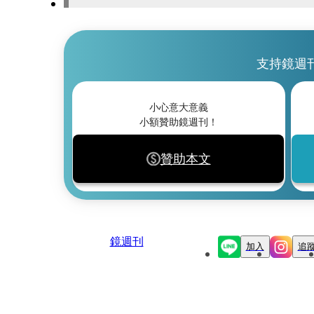
支持鏡週
小心意大意義
小額贊助鏡週刊！
贊助本文
鏡週刊
加入
追