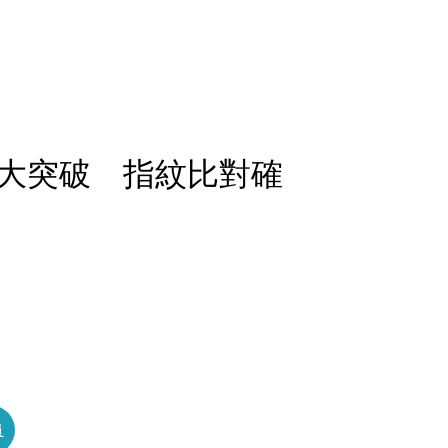
大突破 指紋比對確
員