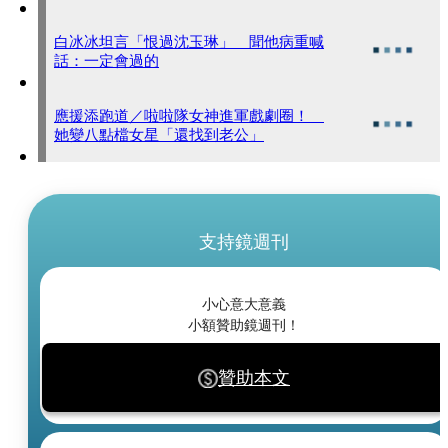
白冰冰坦言「恨過沈玉琳」 聞他病重喊
話：一定會過的
應援添跑道／啦啦隊女神進軍戲劇圈！
她變八點檔女星「還找到老公」
支持鏡週刊
小心意大意義
小額贊助鏡週刊！
贊助本文