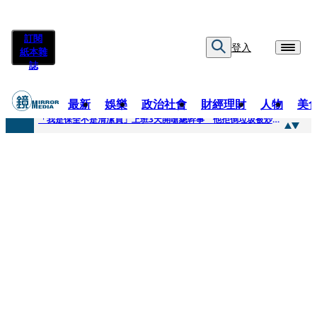
訂閱
登入
紙本雜
誌
最新
娛樂
政治社會
財經理財
人物
美
快訊
「我是保全不是清潔員」上班3天開嗆總幹事 他拒倒垃圾被炒！怒提告...法官這原因判敗訴
快訊
吳建豪生日願望成真 周渝民苦練吉他獻唱、言承旭阿信暖心祝福
快訊
UVERworld、yama、jo0ji齊聚台北 11月21日UVERworld再開專場