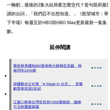
一鞠躬，最後的2集大結局要怎麼交代？套句凱莉最
講的台詞，「我們忍不住想知道。」《慾望城市：華
下半場》每週五於HBO與HBO Max更新最新一集集
數。
延伸閱讀
蔡依林美國拍MV落地每分鐘都在花錢 神
祕消失20分鐘
韓國觀光公社推「K-Stage in 台北」 音樂
劇票券現場2折起
江蕙心疼南台灣災民捐1000萬救助 拋磚
引玉盼重建家園