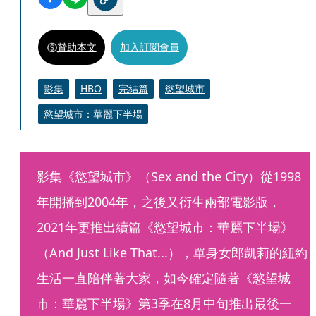
贊助本文
加入訂閱會員
影集
HBO
完結篇
慾望城市
慾望城市：華麗下半場
影集《慾望城市》（Sex and the City）從1998
年開播到2004年，之後又衍生兩部電影版，
2021年更推出續篇《慾望城市：華麗下半場》
（And Just Like That...），單身女郎凱莉的紐約
生活一直陪伴著大家，如今確定隨著《慾望城
市：華麗下半場》第3季在8月中旬推出最後一