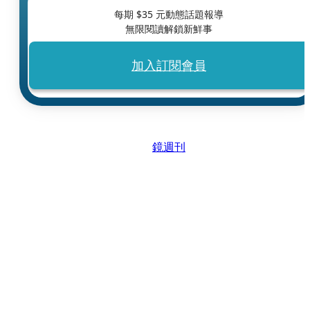
每期 $
35
元動態話題報導
無限閱讀解鎖新鮮事
加入訂閱會員
鏡週刊