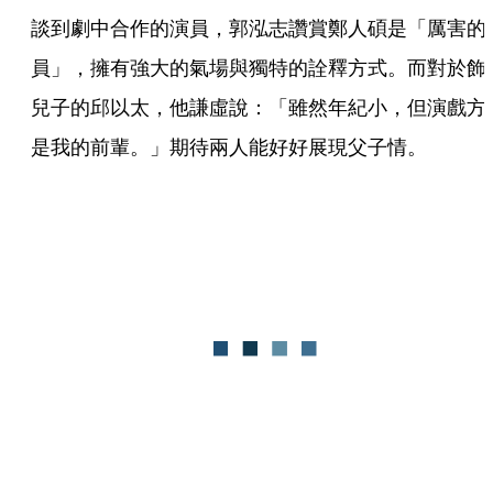
談到劇中合作的演員，郭泓志讚賞鄭人碩是「厲害的
員」，擁有強大的氣場與獨特的詮釋方式。而對於飾
兒子的邱以太，他謙虛說：「雖然年紀小，但演戲方
是我的前輩。」期待兩人能好好展現父子情。