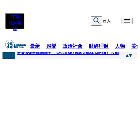
訂閱
登入
紙本雜
誌
最新
娛樂
政治社會
財經理財
人物
美
快訊
邊看偶像邊拚韓國行 《2026 SBS歌謠大戰SUMMER》TVBS直播祭追星福利
快訊
代誌大條火急跳船？ 宏碁派任李文詳接掌兆基屋管2天就喊撤出！
快訊
一句「請回去坐好」 特教生持斷掃把戳女代課老師眼睛大失血近失明