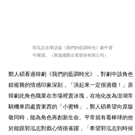
郭泓志在華語版《我們的藍調時光》劇中賣
牛雜湯。（展逸國際企業股份有限公司）
鄭人碩看過韓劇《我們的藍調時光》，對劇中該角色
錯複雜的情感印象深刻，「演起來一定很過癮！」原
韓劇此角色職業在市場裡賣冰塊，在地化改為澎湖常
騎機車四處賣東西的「小蜜蜂」，鄭人碩希望向原版
敬同時，能為角色再創新生命。平常就有看棒球的他
於能跟郭泓志對戲心情很雀躍，「希望郭泓志到時候