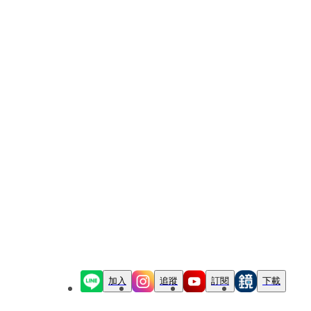
加入
追蹤
訂閱
下載