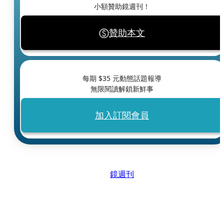
小額贊助鏡週刊！
贊助本文
每期 $
35
元動態話題報導
無限閱讀解鎖新鮮事
加入訂閱會員
鏡週刊