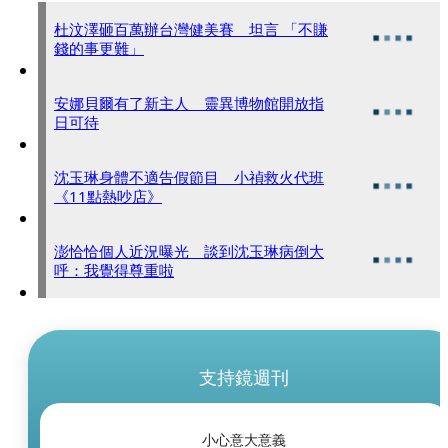
杜汶澤砸百萬辦台灣健美賽 坦言 「不賺
錢的事更難」
安娜貝爾有了新主人 靈異博物館開放指
日可待
沈玉琳身體不適告假節目 小禎救火代班
《11點熱吵店》
澎恰恰個人近況曝光 談到沈玉琳病倒大
呼：我覺得尊重啦
支持鏡週刊
小心意大意義