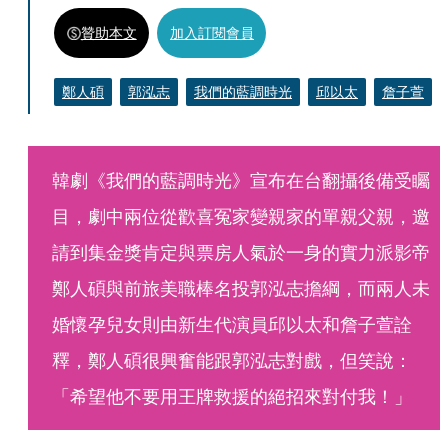
贊助本文
加入訂閱會員
鄭人碩
郭泓志
我們的藍調時光
邱以太
詹子萱
韓劇《我們的藍調時光》宣布在台翻攝後備受矚
目，劇中兩位從歡喜冤家變親家的單親父親，邀
請到集金獎肯定與票房人氣於一身的實力派影帝
鄭人碩與前旅美職棒名投郭泓志擔綱，而兩人未
婚懷孕兒女則由新生代演員邱以太和詹子萱詮
釋，鄭人碩很興奮能跟郭泓志對戲，但笑說：
「希望他不要用王牌救援的絕招來對付我！」