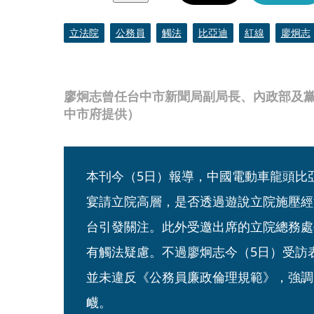
立法院
公務員
觸法
比亞迪
紅線
廖炯志
廖炯志曾任台中市新聞局副局長、內政部及
中市府提供）
本刊今（5日）報導，中國電動車龍頭比亞
宴請立院高層，是否透過遊說立院施壓經
台引發關注。此外受邀出席的立院總務處
有觸法疑慮。不過廖炯志今（5日）受訪
並未違反《公務員廉政倫理規範》，強調
衊。