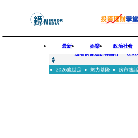
最新
娛樂
政治社會
快訊
邊看偶像邊拚韓國行 《2026
2026瘋世足
快訊
魅力基隆
房市熱
代誌大條火急跳船？ 宏碁派
快訊
一句「請回去坐好」 特教生