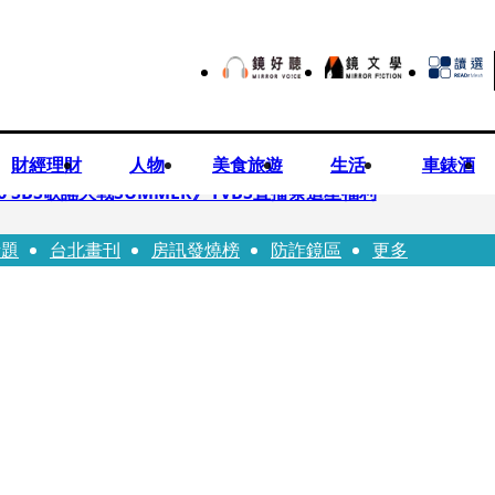
財經理財
人物
美食旅遊
生活
車錶酒
 SBS歌謠大戰SUMMER》TVBS直播祭追星福利
話題
台北畫刊
房訊發燒榜
防詐鏡區
更多
任李文詳接掌兆基屋管2天就喊撤出！
持斷掃把戳女代課老師眼睛大失血近失明