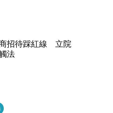
商招待踩紅線 立院
觸法
員