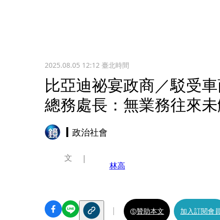
2025.08.05 12:12
臺北時間
比亞迪祕宴政商／駁受車
總務處長：無業務往來未
政治社會
文
林高
贊助本文
加入訂閱會