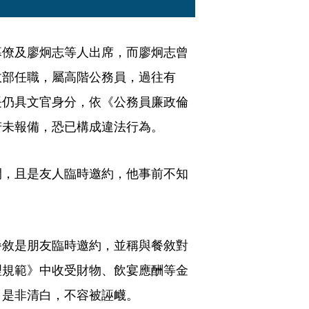
幕僚及廖炯志等人出席，而廖炯志曾
政部任職，屬高階公務員，過往有
長仍具文官身分，依《公務員廉政倫
若未報備，恐已構成違法行為。
間，且是友人臨時邀約，他事前不知
」
餐敘是朋友臨時邀約，並稱與餐敘對
理規範》中收受財物、飲宴應酬等金
，是非清白，不容被誣衊。