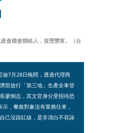
黨產會國會聯絡人，資歷豐富。（台
迪7月28日晚間，透過代理商
濟部放行「第三地」生產全車登
長廖炯志，其文官身分受招待恐
表示，餐敘對象沒有業務往來，
自己沒踩紅線，是非清白不容誣