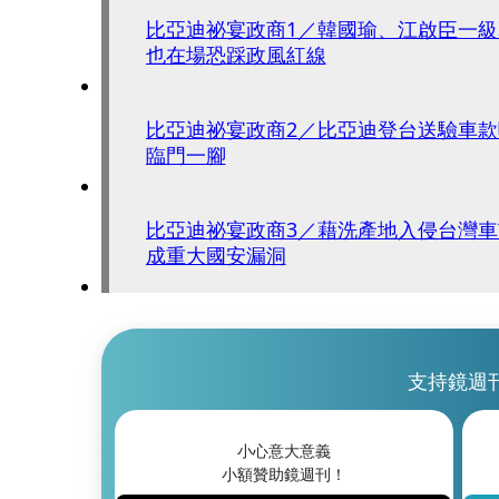
比亞迪祕宴政商1／韓國瑜、江啟臣一
也在場恐踩政風紅線
比亞迪祕宴政商2／比亞迪登台送驗車
臨門一腳
比亞迪祕宴政商3／藉洗產地入侵台灣
成重大國安漏洞
支持鏡週
小心意大意義
小額贊助鏡週刊！