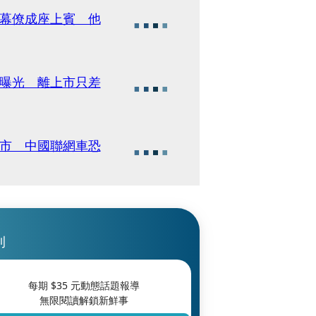
級幕僚成座上賓 他
款曝光 離上市只差
車市 中國聯網車恐
刊
每期 $
35
元動態話題報導
無限閱讀解鎖新鮮事