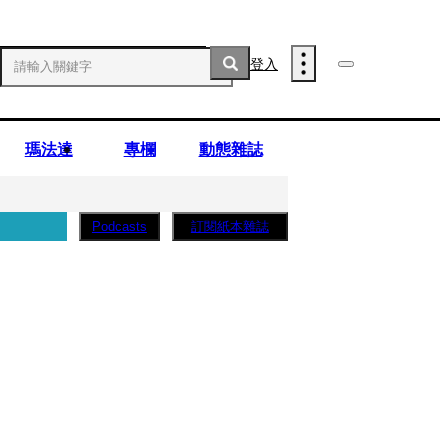
登入
瑪法達
專欄
動態雜誌
訂閱紙本雜誌
Podcasts