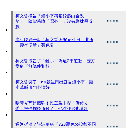
柯文哲撤告「鍾小平稱基於藍白合默
契」 陳智菡嗆「噁心」：沒有為抹黑道
歉
慶生吃好一點！柯文哲今66歲生日 北所
「壽星便當」菜色曝
柯文哲撤告了！鍾小平為這2事道歉 雙方
當庭「無條件和解」
柯文哲笑了！66歲生日出庭告鍾小平 聽
小草喊這句心情好
嗆黃光芹是瘋狗！民眾黨中配「備位立
委」被停權後道歉了 他涉詐欺也遭鍘
過河拆橋？許淑華稱「823罷免公投都不同