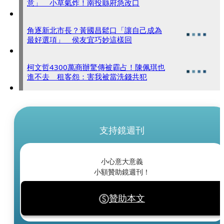
意」 小草氣炸！南投縣府急改口
角逐新北市長？黃國昌鬆口「讓自己成為
最好選項」 侯友宜巧妙這樣回
柯文哲4300萬商辦驚傳被霸占！陳佩琪也
進不去 租客怨：害我被當洗錢共犯
支持鏡週刊
小心意大意義
小額贊助鏡週刊！
贊助本文