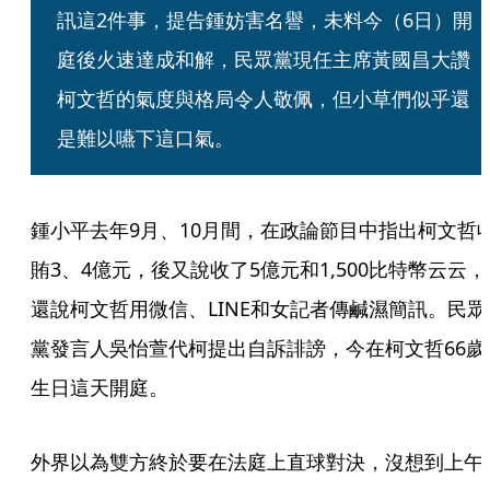
訊這2件事，提告鍾妨害名譽，未料今（6日）開
庭後火速達成和解，民眾黨現任主席黃國昌大讚
柯文哲的氣度與格局令人敬佩，但小草們似乎還
是難以嚥下這口氣。
鍾小平去年9月、10月間，在政論節目中指出柯文哲
賄3、4億元，後又說收了5億元和1,500比特幣云云，
還說柯文哲用微信、LINE和女記者傳鹹濕簡訊。民眾
黨發言人吳怡萱代柯提出自訴誹謗，今在柯文哲66歲
生日這天開庭。
外界以為雙方終於要在法庭上直球對決，沒想到上午