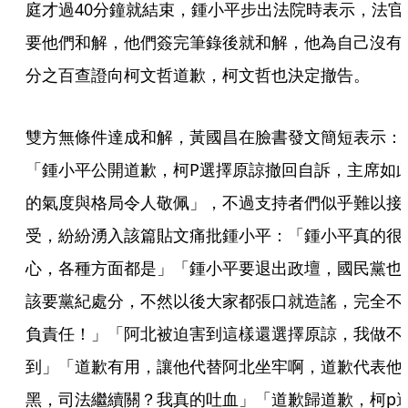
庭才過40分鐘就結束，鍾小平步出法院時表示，法官
要他們和解，他們簽完筆錄後就和解，他為自己沒有
分之百查證向柯文哲道歉，柯文哲也決定撤告。
雙方無條件達成和解，黃國昌在臉書發文簡短表示：
「鍾小平公開道歉，柯P選擇原諒撤回自訴，主席如
的氣度與格局令人敬佩」，不過支持者們似乎難以接
受，紛紛湧入該篇貼文痛批鍾小平：「鍾小平真的很
心，各種方面都是」「鍾小平要退出政壇，國民黨也
該要黨紀處分，不然以後大家都張口就造謠，完全不
負責任！」「阿北被迫害到這樣還選擇原諒，我做不
到」「道歉有用，讓他代替阿北坐牢啊，道歉代表他
黑，司法繼續關？我真的吐血」「道歉歸道歉，柯p