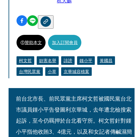
杭大鵬
贊助本文
加入訂閱會員
柯文哲
妨害名譽
誹謗
鍾小平
黃國昌
台灣民眾黨
小草
京華城容積案
前台北市長、前民眾黨主席柯文哲被國民黨台北
市議員鍾小平告發圖利京華城，去年遭北檢搜索
起訴，至今仍羈押於台北看守所。柯文哲針對鍾
小平指他收賄3、4億元，以及和女記者傳鹹濕簡