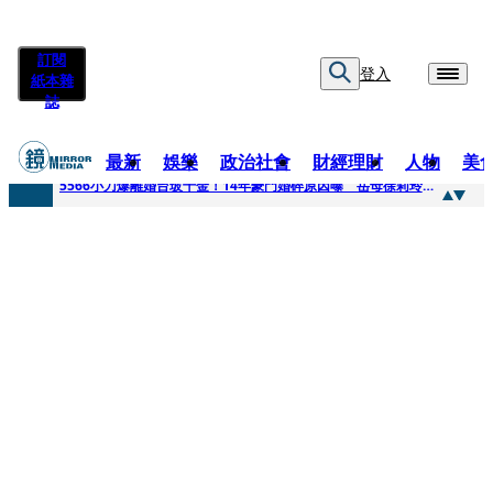
訂閱
登入
紙本雜
誌
最新
娛樂
政治社會
財經理財
人物
美
快訊
5566小刀爆離婚台玻千金！14年豪門婚碎原因曝 岳母徐莉玲風暴意外揭家族祕辛
快訊
徐莉玲喪子劇變／徐莉玲「巨大哀傷足不出戶」 解密長子身世
快訊
醫美偷拍案無影像網紅律師仍喊提告 學者：須具備侵權要件