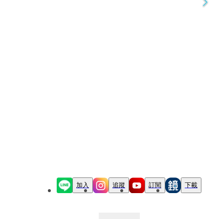
加入
追蹤
訂閱
下載