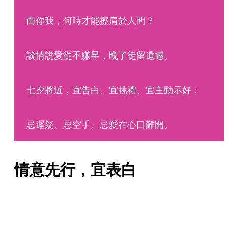
而你我，何時才能擦肩於人間？
談情說愛從不嫌早，晚了徒留遺憾。
七夕將近，宜告白、宜挑禮、宜主動示好；
忌遲疑、忌空手、忌愛在心口難開。
情意先行，宜表白