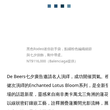
黑色Rodeo迷你款手袋，點綴粉色編織細節
與七夕掛飾，剛中帶柔。
NT$116,000（Balenciaga提供）
De Beers七夕廣告邀請名人演繹，成功開催買氣。檀
健次演繹的Enchanted Lotus Bloom系列，是全新登
場的話題新星，靈感來自南非奧卡萬戈三角洲的蓮花
以線狀密釘鑲嵌工藝，詮釋層疊蓮瓣間光影流轉，層