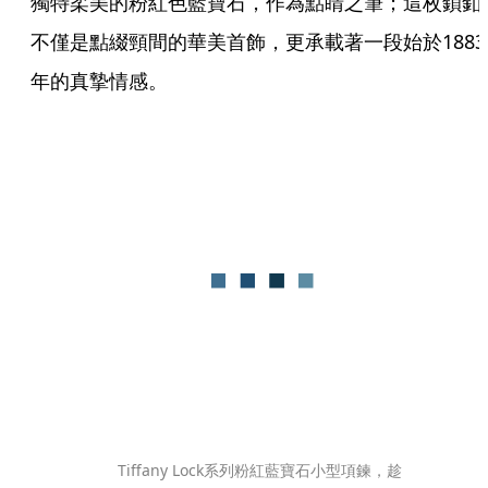
獨特柔美的粉紅色藍寶石，作為點睛之筆；這枚鎖釦
不僅是點綴頸間的華美首飾，更承載著一段始於1883
年的真摯情感。
Tiffany Lock系列粉紅藍寶石小型項鍊，趁