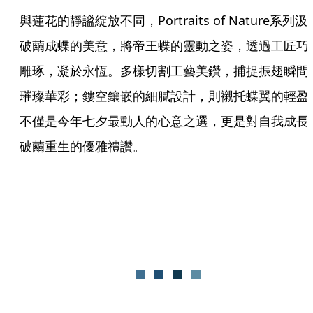
與蓮花的靜謐綻放不同，Portraits of Nature系列汲
破繭成蝶的美意，將帝王蝶的靈動之姿，透過工匠巧
雕琢，凝於永恆。多樣切割工藝美鑽，捕捉振翅瞬間
璀璨華彩；鏤空鑲嵌的細膩設計，則襯托蝶翼的輕盈
不僅是今年七夕最動人的心意之選，更是對自我成長
破繭重生的優雅禮讚。