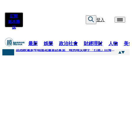
訂閱
登入
紙本雜
誌
最新
娛樂
政治社會
財經理財
人物
美
快訊
品冠睽違多年唱進花蓮首訪富里 晴男晴女聯手「打敗」白海豚颱風
快訊
【台中戰局特輯】何欣純支持度暴增 藍營民調老劇本急救援
快訊
natori再訪台北人氣爆棚 〈Overdose〉一響全場尖叫「I Love You Taipei」