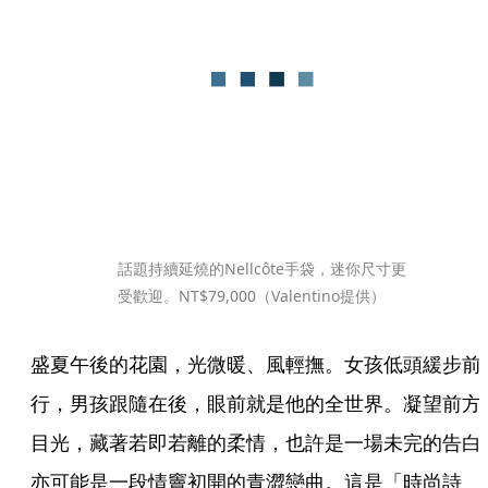
話題持續延燒的Nellcôte手袋，迷你尺寸更
受歡迎。NT$79,000（Valentino提供）
盛夏午後的花園，光微暖、風輕撫。女孩低頭緩步前
行，男孩跟隨在後，眼前就是他的全世界。凝望前方
目光，藏著若即若離的柔情，也許是一場未完的告白
亦可能是一段情竇初開的青澀戀曲。這是「時尚詩