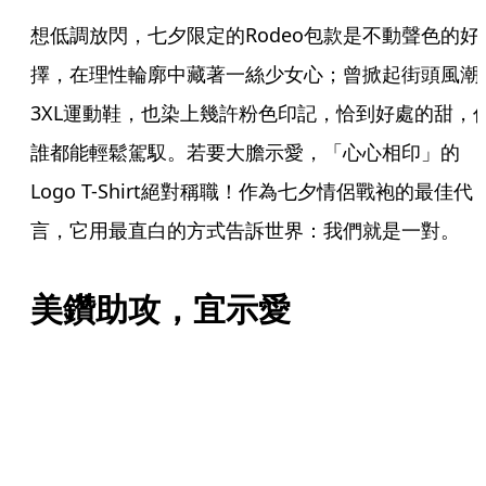
想低調放閃，七夕限定的Rodeo包款是不動聲色的好
擇，在理性輪廓中藏著一絲少女心；曾掀起街頭風潮
3XL運動鞋，也染上幾許粉色印記，恰到好處的甜，
誰都能輕鬆駕馭。若要大膽示愛，「心心相印」的
Logo T-Shirt絕對稱職！作為七夕情侶戰袍的最佳代
言，它用最直白的方式告訴世界：我們就是一對。
美鑽助攻，宜示愛