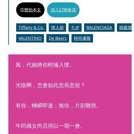
贊助本文
加入訂閱會員
Tiffany & Co.
情人節
七夕
BALENCIAGA
靚鑑賞
VALENTINO
De Beers
時尚優雅
風，代她將你輕擁入懷。
光陰啊，怎會如此忽長忽短？
有你，轉瞬即逝；無你，片刻難熬。
牛郎織女尚且得以一期一會。