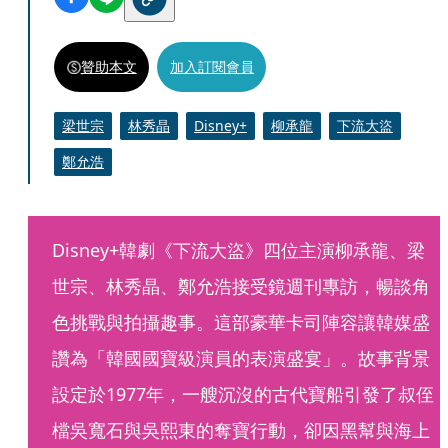
贊助本文
加入訂閱會員
梁世宗
林秀晶
Disney+
柳承龍
下流大盜
鄭允浩
Disney+韓劇《下流大盜》四位主演柳承龍、梁
世宗、林秀晶、鄭允浩接受鏡週刊專訪，暢談角
色挑戰與拍攝趣事。這部豪華卡司陣容讓韓媒盛
讚為「韓國國寶級演員的表演盛宴」。故事背景
設定於1977年，一艘沉沒的古代寶船引發了叔侄
檔吳寬石與吳熙東的奪寶行動，卻因黑幫與海上