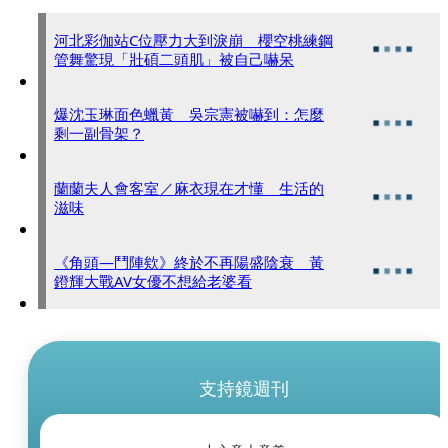
河北彩伽站C位壓力大到淚崩 櫻空桃練鋼
管舞驚現「壯碩二頭肌」被自己嚇呆
爆沈玉琳面色蠟黃 吳宗憲被嚇到：怎麼
剩一副骨架？
蘭蘭夫人會客室／麻衣現在才懂 生活的
滋味
《角頭—鬥陣欸》終於不再陽盛陰衰 黃
鐙輝大戰AV女優不想給老婆看
支持鏡週刊