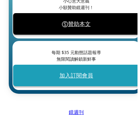
小心意大意義
小額贊助鏡週刊！
贊助本文
每期 $
35
元動態話題報導
無限閱讀解鎖新鮮事
加入訂閱會員
鏡週刊