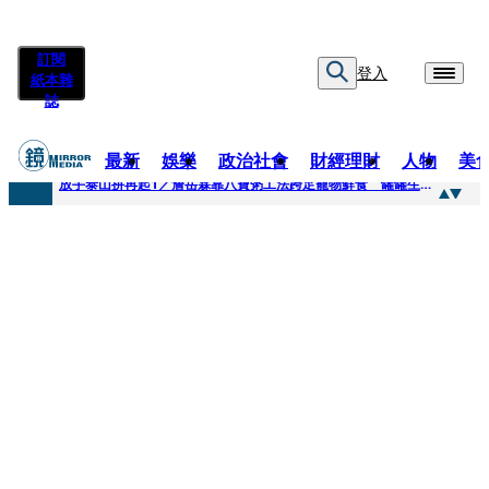
訂閱
登入
紙本雜
誌
最新
娛樂
政治社會
財經理財
人物
美
快訊
放手泰山拚再起1／詹岳霖靠八寶粥工法跨足寵物鮮食 罐罐生產前先請「叼嘴王后」試吃
快訊
泰國男偶像離奇墜河亡...「背20公斤水泥」單車仍下落不明 媽痛揭生前1計畫：不可能輕生
快訊
當街激吻阿翔「演藝工作慘歸零」 謝忻認：當年咎由自取