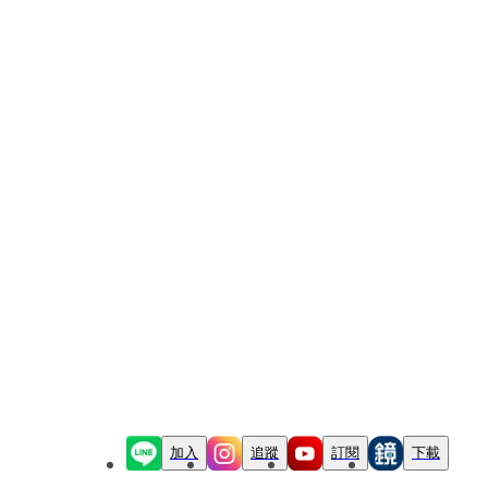
加入
追蹤
訂閱
下載