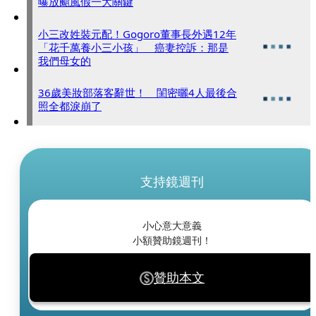
曝放颱風假一大關鍵
小三改姓裝元配！Gogoro董事長外遇12年
「花千萬養小三小孩」 癌妻控訴：那是
我們母女的
36歲美妝部落客辭世！ 閨密曬4人最後合
照全都淚崩了
支持鏡週刊
小心意大意義
小額贊助鏡週刊！
贊助本文