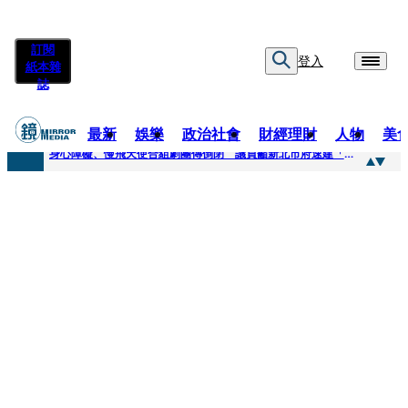
訂閱
登入
紙本雜
誌
最新
娛樂
政治社會
財經理財
人物
美
快訊
身心障礙、慢飛天使合組劇團傳倒閉 議員籲新北市府速建「文化藝術急難協助專案」
快訊
兆基風暴延燒／三百人擬提國賠？金額達14億 自救會提三大訴求
快訊
擊敗金像影帝梁家輝 易烊千璽《小小的我》再稱帝 25歲集齊金雞百花雙料紀錄