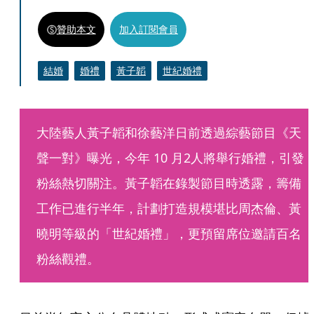
贊助本文
加入訂閱會員
結婚
婚禮
黃子韜
世紀婚禮
大陸藝人黃子韜和徐藝洋日前透過綜藝節目《天
聲一對》曝光，今年 10 月2人將舉行婚禮，引發
粉絲熱切關注。黃子韜在錄製節目時透露，籌備
工作已進行半年，計劃打造規模堪比周杰倫、黃
曉明等級的「世紀婚禮」，更預留席位邀請百名
粉絲觀禮。  