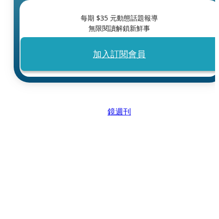
每期 $
35
元動態話題報導
無限閱讀解鎖新鮮事
加入訂閱會員
鏡週刊