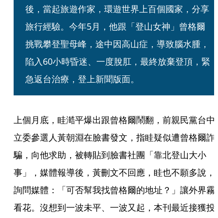
後，當起旅遊作家，環遊世界上百個國家，分享
旅行經驗。今年5月，他跟「登山女神」曾格爾
挑戰攀登聖母峰，途中因高山症，導致腦水腫，
陷入60小時昏迷、一度脫肛，最終放棄登頂，緊
急返台治療，登上新聞版面。
上個月底，眭澔平爆出跟曾格爾鬧翻，前親民黨台中
立委參選人黃朝淵在臉書發文，指眭疑似遭曾格爾詐
騙，向他求助，被轉貼到臉書社團「靠北登山大小
事」，媒體報導後，黃刪文不回應，眭也不願多說，
詢問媒體：「可否幫我找曾格爾的地址？」讓外界霧
看花。沒想到一波未平、一波又起，本刊最近接獲投