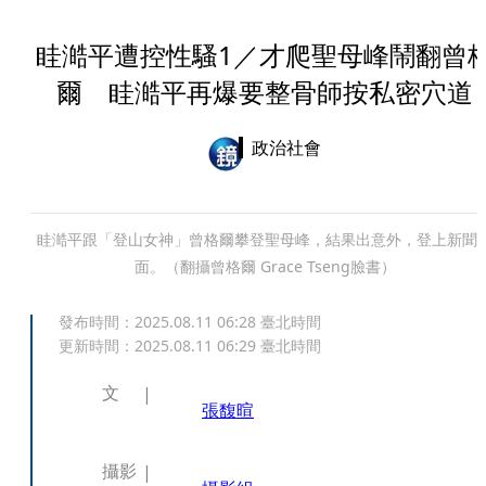
眭澔平遭控性騷1／才爬聖母峰鬧翻曾
爾 眭澔平再爆要整骨師按私密穴道
政治社會
眭澔平跟「登山女神」曾格爾攀登聖母峰，結果出意外，登上新聞
面。（翻攝曾格爾 Grace Tseng臉書）
發布時間：
2025.08.11 06:28
臺北時間
更新時間：
2025.08.11 06:29
臺北時間
文
張馥暄
攝影