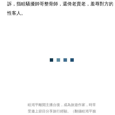
訴，指眭騷擾帥哥整骨師，還倚老賣老，羞辱對方的
性客人。
眭澔平離開主播台後，成為旅遊作家，時常
受邀上節目分享旅行經驗。（翻攝眭澔平臉