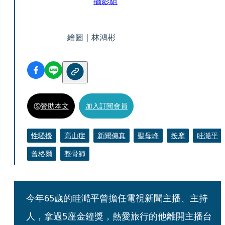
攝影組
繪圖｜林鴻彬
贊助本文
加入訂閱會員
性騷擾
高山症
新聞傳真
聖母峰
按摩
眭澔平
曾格爾
整骨師
今年65歲的眭澔平曾擔任電視新聞主播、主持
人，拿過5座金鐘獎，熱愛旅行的他離開主播台