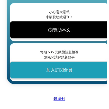
小心意大意義
小額贊助鏡週刊！
贊助本文
每期 $
35
元動態話題報導
無限閱讀解鎖新鮮事
加入訂閱會員
鏡週刊