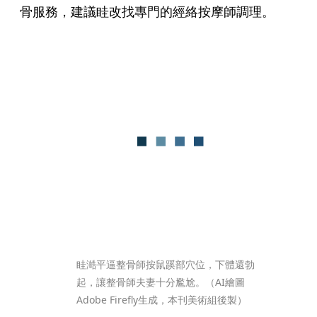
骨服務，建議眭改找專門的經絡按摩師調理。
眭澔平逼整骨師按鼠蹊部穴位，下體還勃
起，讓整骨師夫妻十分尷尬。（AI繪圖
Adobe Firefly生成，本刊美術組後製）