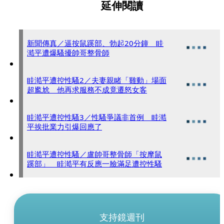
延伸閱讀
新聞傳真／逼按鼠蹊部、勃起20分鐘 眭
澔平遭爆騷擾帥哥整骨師
眭澔平遭控性騷2／夫妻親睹「雞動」場面
超尷尬 他再求服務不成竟遷怒女客
眭澔平遭控性騷3／性騷爭議非首例 眭澔
平挨批業力引爆回應了
眭澔平遭控性騷／盧帥哥整骨師「按摩鼠
蹊部」 眭澔平有反應一臉滿足遭控性騷
支持鏡週刊