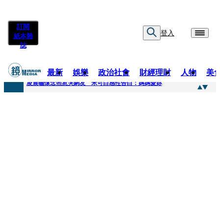
訂閱
登入
紙本雜
誌
最新
娛樂
政治社會
財經理財
人物
美
快訊
凌晨曬懷念照惹哭網友 米可白感性告白：媽媽愛妳
快訊
酸民質疑民進黨「是不是有她裸照？」 黃智賢3點回嗆獲網友讚爆
快訊
姜厚任「老牛找到嫩草」再談小24歲女友 揭七世情緣駁拐坑、暈船破財