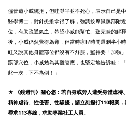
儘管遭小威婉拒，但眭澔平並不死心，表示自己是中
醫學博士，對針灸推拿很了解，強調按摩鼠蹊部附近
位，有助疏通氣血，希望小威能幫忙。聽完眭的解釋
後，小威仍然覺得為難，但當時療程時間還剩半小時
眭又說其他身體部位都沒有不舒服，堅持要「加強」
蹊部穴位，小威勉為其難答應，也堅定地告訴眭：「
此一次，下不為例！」
★ 《鏡週刊》關心您：若自身或旁人遭受身體虐待、
精神虐待、性侵害、性騷擾，請立刻撥打110報案，
尋求113專線，求助專業社工人員。