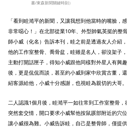
書/東森新聞關鍵時刻）
「看到眭澔平的新聞，又讓我想到他當時的嘴臉，感
非常噁心！」在北部從業10年、外型帥氣英挺的整骨
師小威（化名）告訴本刊，眭之前是透過友人介紹，
他的工作室整骨、喬骨盆，眭雖是名人，卻沒架子，
主動打開話匣子，得知小威跟他同樣對外星人有興趣
後，更是侃侃而談，甚至約小威到家中欣賞古董，還
紹客源給他，小威十分感謝，也視眭為親切的大哥。
二人認識1個月後，眭澔平一如往常到工作室整骨，
突然套交情，開口要求小威幫他按鼠蹊部附近的穴位
讓小威很為難。小威告訴眭，自己是整骨師，僅提供