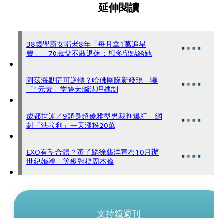
延伸閱讀
38歲學霸女啃老8年「每月拿1萬追星
費」 70歲父不敢退休：想多留點給她
阿茲海默症可逆轉？哈佛團隊新發現 曝
「1元素」掌管大腦清理機制
成都世運／9頭身超優雅型男裁判爆紅 網
封「法拉利」一天漲粉20萬
EXO有望合體？黃子韜徐藝洋宣布10月辦
世紀婚禮 等級對標周杰倫
支持鏡週刊