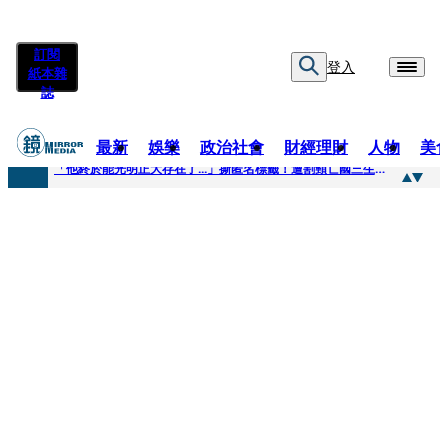
訂閱
登入
紙本雜
誌
最新
娛樂
政治社會
財經理財
人物
美
快訊
「他終於能光明正大存在了...」撕匿名標籤！遭割頸亡國三生「楊承勳」真名解禁 乾妹法庭抗辯引眾怒
快訊
12歲女兒天天幫化妝 孫儷有個專屬化妝師還讚媽媽底子好
快訊
相機忘在澎湖民宿被誤當垃圾丟！百萬YTR衝掩埋場直播「開挖50噸垃圾山」 怕私人片外流...