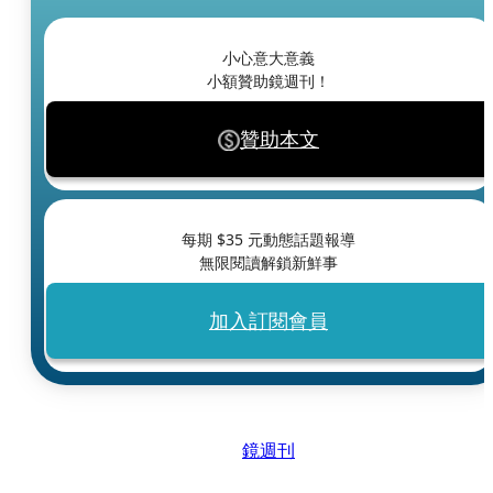
小心意大意義
小額贊助鏡週刊！
贊助本文
每期 $
35
元動態話題報導
無限閱讀解鎖新鮮事
加入訂閱會員
鏡週刊