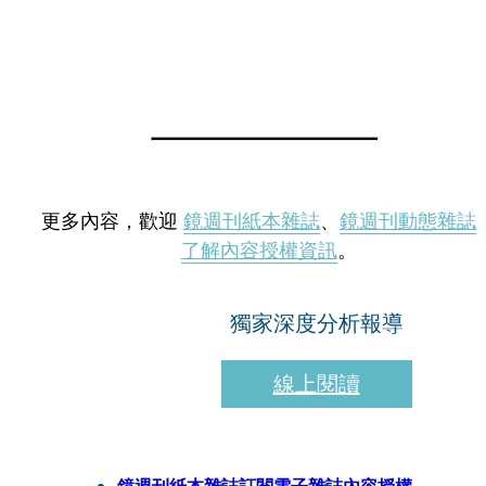
更多內容，歡迎
鏡週刊紙本雜誌
、
鏡週刊動態雜誌
了解內容授權資訊
。
獨家深度分析報導
線上閱讀