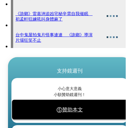
《詭鄉》雷嘉汭追凶宅秘辛需自我催眠
初孟軒狂練吼叫身體麻了
台中鬼屋拍鬼片怪事連連 《詭鄉》導演
片場狂笑不止
支持鏡週刊
小心意大意義
小額贊助鏡週刊！
贊助本文