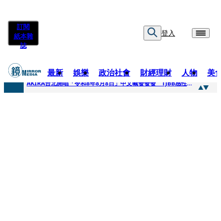
訂閱
登入
紙本雜
誌
最新
娛樂
政治社會
財經理財
人物
美
快訊
AKIRA台北開唱「令和8年8月8日」中文喊發發發 TJBB感性喊「謝謝AKIRA桑」
快訊
台灣新冠期間沒疫苗可打？ 律師列3款嗆：陳時中唯一擋的叫科興
快訊
沉寂12年…鐵肺歌后遇人生低谷 「遭親弟賞巴掌、父親出軌自己閨密」辛酸人生曝光