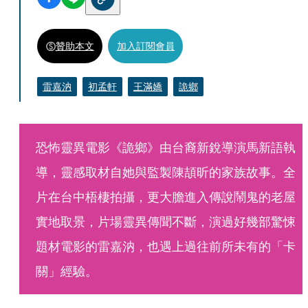
贊助本文
加入訂閱會員
雷嘉汭
初孟軒
王滿嬌
詭鄉
恐怖靈異電影《詭鄉》由台裔新銳導演馬新語執
導，靈感取材自她與監製陳頡昕的家族故事。全
片在台中梧棲拍攝，更大膽進入傳說鬧鬼的老屋
實地取景，片場靈異傳聞不斷，演過好幾部驚悚
題材電影的雷嘉汭，也遇上過往前所未有的「卡
關」經驗。