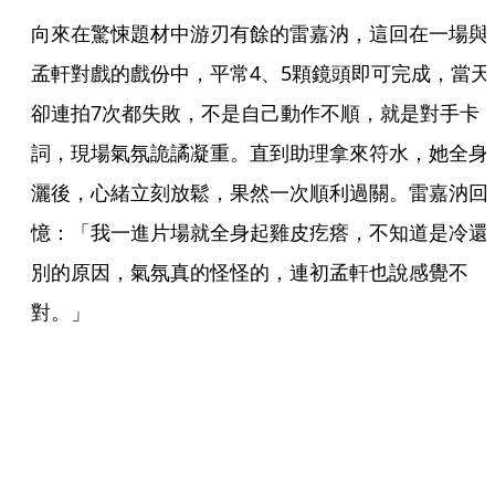
向來在驚悚題材中游刃有餘的雷嘉汭，這回在一場與
孟軒對戲的戲份中，平常4、5顆鏡頭即可完成，當天
卻連拍7次都失敗，不是自己動作不順，就是對手卡
詞，現場氣氛詭譎凝重。直到助理拿來符水，她全身
灑後，心緒立刻放鬆，果然一次順利過關。雷嘉汭回
憶：「我一進片場就全身起雞皮疙瘩，不知道是冷還
別的原因，氣氛真的怪怪的，連初孟軒也說感覺不
對。」