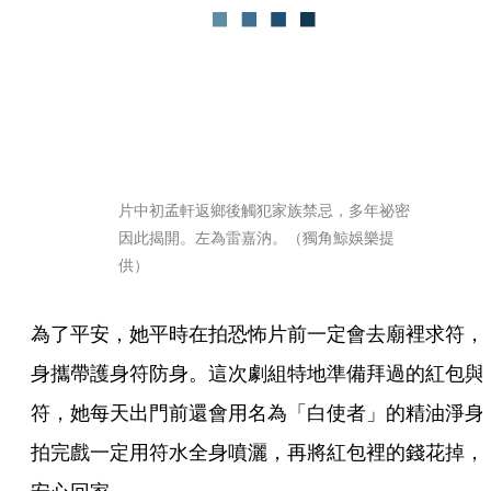
片中初孟軒返鄉後觸犯家族禁忌，多年祕密
因此揭開。左為雷嘉汭。（獨角鯨娛樂提
供）
為了平安，她平時在拍恐怖片前一定會去廟裡求符，
身攜帶護身符防身。這次劇組特地準備拜過的紅包與
符，她每天出門前還會用名為「白使者」的精油淨身
拍完戲一定用符水全身噴灑，再將紅包裡的錢花掉，