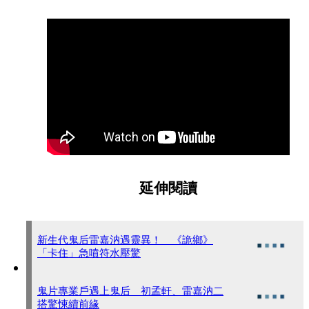
延伸閱讀
新生代鬼后雷嘉汭遇靈異！ 《詭鄉》
「卡住」急噴符水壓驚
鬼片專業戶遇上鬼后 初孟軒、雷嘉汭二
搭驚悚續前緣