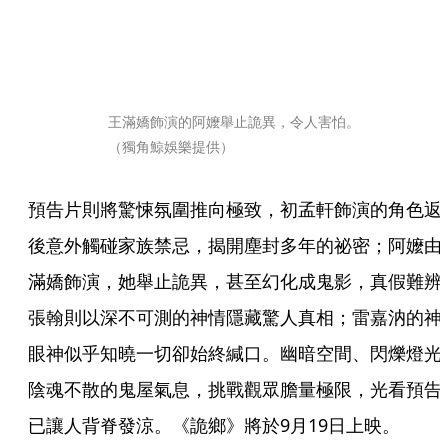
王滿嬌飾演的阿嬤舉止詭異，令人害怕。
（獨角鯨娛樂提供）
預告片則將驚悚氛圍推向極致，初孟軒飾演的角色返
後意外觸碰家族禁忌，揭開塵封多年的祕密；阿嬤由
滿嬌飾演，她舉止詭異，甚至幻化成鬼影，真假難辨
張翰則以深不可測的神情隱藏驚人真相；雷嘉汭的神
眼神似乎知曉一切卻始終緘口。幽暗空間、閃爍燈光
陰魂不散的鬼屋氣息，挑戰觀眾膽量極限，光看預告
已讓人背脊發涼。《詭鄉》將於9月19日上映。