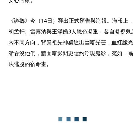
安心回家。
《詭鄉》今（14日）釋出正式預告與海報。海報上，
初孟軒、雷嘉汭與王滿嬌3人臉色凝重，各自凝視鬼
內不同方向，背景祖先神桌透出幽暗光芒，血紅詭光
漸吞沒他們，牆面暗影間更隱約浮現鬼影，宛如一幅
法逃脫的宿命畫。