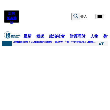
訂閱
登入
紙本雜
誌
最新
娛樂
政治社會
財經理財
人物
美
快訊
演藝圈首例！女星授權AI短劇 宣傳片「裙下仰拍視角」遭轟擦邊：自降身價
快訊
全球提升電氣化 台達電鄭平看好微電網推一站式方案
快訊
《魷魚遊戲》美版傳喊卡 現象級神劇難續宇宙