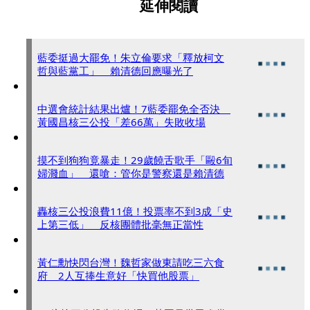
延伸閱讀
藍委挺過大罷免！朱立倫要求「釋放柯文
哲與藍黨工」 賴清德回應曝光了
中選會統計結果出爐！7藍委罷免全否決
黃國昌核三公投「差66萬」失敗收場
摸不到狗狗竟暴走！29歲饒舌歌手「毆6旬
婦濺血」 還嗆：管你是警察還是賴清德
轟核三公投浪費11億！投票率不到3成「史
上第三低」 反核團體批毫無正當性
黃仁勳快閃台灣！魏哲家做東請吃三六食
府 2人互捧生意好「快買他股票」