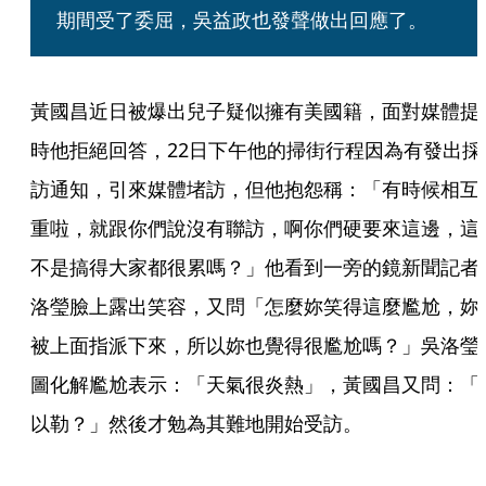
期間受了委屈，吳益政也發聲做出回應了。
黃國昌近日被爆出兒子疑似擁有美國籍，面對媒體提
時他拒絕回答，22日下午他的掃街行程因為有發出採
訪通知，引來媒體堵訪，但他抱怨稱：「有時候相互
重啦，就跟你們說沒有聯訪，啊你們硬要來這邊，這
不是搞得大家都很累嗎？」他看到一旁的鏡新聞記者
洛瑩臉上露出笑容，又問「怎麼妳笑得這麼尷尬，妳
被上面指派下來，所以妳也覺得很尷尬嗎？」吳洛瑩
圖化解尷尬表示：「天氣很炎熱」，黃國昌又問：「
以勒？」然後才勉為其難地開始受訪。