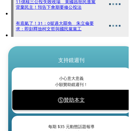
11億核三公投失敗收場 黃國昌批民進黨
背棄民主！預告下會期要修公投法
有底氣了！31：0挺過大罷免 朱立倫要
求：即刻釋放柯文哲與國民黨黨工
支持鏡週刊
小心意大意義
小額贊助鏡週刊！
贊助本文
每期 $
35
元動態話題報導