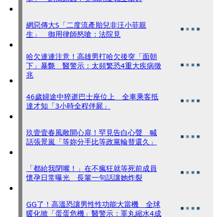
網惡傳大S「二度流產胎兒非汪小菲親
生」 御用律師怒嗆：法院見
哈欠連連注意！高雄男打哈欠後突「面朝
下」暴斃 醫警示：太頻繁恐4重大疾病徵
兆
46歲婦途中猝逝巴士座位上 全車乘客抵
達才知「3小時全程伴屍」
玖壹壹春風敞開心扉！罕見告白心聲 喊
話張景嵐「等妳分手比等政黨輪替還久」
「都給我閉嘴！」在不瘋狂就等死前成員
懷孕日常曝光 長輩一句話讓她炸裂
GG了！高溫恐讓男性性功能大當機 全球
暖化掀「蛋蛋危機」醫警示：睪丸縮水4成