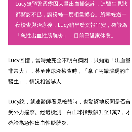
Lucy無預警透露因大量出血掛急診，連醫生見狀
都驚訝不已，讓粉絲一度相當擔心。所幸經過一
夜檢查與治療後，Lucy稍早發文報平安，確診為
「急性出血性膀胱炎」，目前已返家休養。
Lucy回憶，當時她完全不明白病因，只知道「出血量
非常大」，甚至連尿液檢查時，「拿了兩罐濃稠的血
醫生」，情況相當嚇人。
Lucy說，就連醫師看見檢體時，也驚訝地反問是否曾
受外力撞擊。經過檢測，白血球指數飆升至1萬7，才
確診為急性出血性膀胱炎。