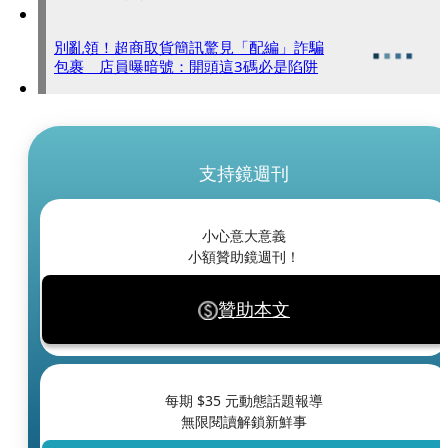
別亂領！超商取貨簡訊驚見「配編」詐騙
包裹 店員曝暗號：開頭這3碼必是陷阱
支持鏡週刊
小心意大意義
小額贊助鏡週刊！
贊助本文
每期 $
35
元動態話題報導
無限閱讀解鎖新鮮事