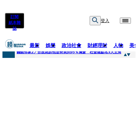
訂閱
登入
紙本雜
誌
最新
娛樂
政治社會
財經理財
人物
美
快訊
錢鏡你家2／台股急跌他逆勢買到95％滿倉 杜金龍點名3大主角
快訊
八月寵物月 寵物食品大廠偕獸醫師提醒飼主四大照護誤區
快訊
97萬粉絲料理網紅驚傳病逝！ 團隊發文證實：肥大叔8/5離開了