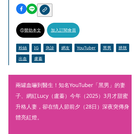
贊助本文
加入訂閱會員
粉絲
IG
急診
網友
YouTuber
黑男
膀胱
出血
盧蓁
兩罐血嚇到醫生！知名YouTuber「黑男」的妻
子、網紅Lucy（盧蓁）今年（2025）3月才甜蜜
升格人妻，卻在情人節前夕（28日）深夜突傳身
體亮紅燈。