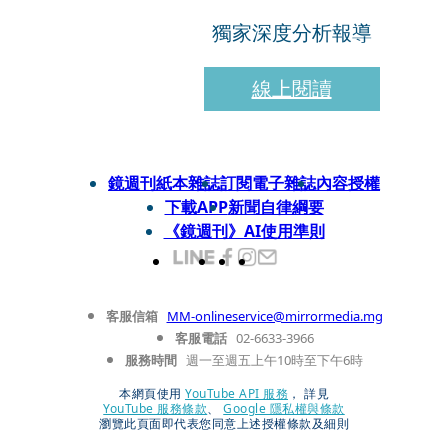
獨家深度分析報導
線上閱讀
鏡週刊紙本雜誌
訂閱電子雜誌
內容授權
下載APP
新聞自律綱要
《鏡週刊》AI使用準則
客服信箱
MM-onlineservice@mirrormedia.mg
客服電話
02-6633-3966
服務時間
週一至週五上午10時至下午6時
本網頁使用
YouTube API 服務
， 詳見
YouTube 服務條款
、
Google 隱私權與條款
瀏覽此頁面即代表您同意上述授權條款及細則