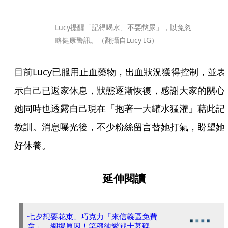
Lucy提醒「記得喝水、不要憋尿」，以免忽
略健康警訊。（翻攝自Lucy IG）
目前Lucy已服用止血藥物，出血狀況獲得控制，並表
示自己已返家休息，狀態逐漸恢復，感謝大家的關心
她同時也透露自己現在「抱著一大罐水猛灌」藉此記
教訓。消息曝光後，不少粉絲留言替她打氣，盼望她
好休養。
延伸閱讀
七夕想要花束、巧克力「來信義區免費
拿」 網揭原因！笑稱純愛戰士墓碑