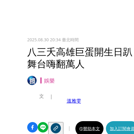
2025.08.30 20:34
臺北時間
八三夭高雄巨蛋開生日趴
舞台嗨翻萬人
娛樂
文
溫雅雯
贊助本文
加入訂閱會