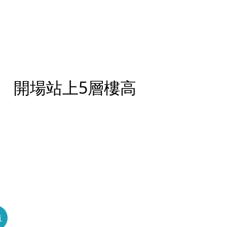
 開場站上5層樓高
員