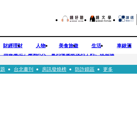
財經理財
人物
美食旅遊
生活
車錶酒
「無套遭拒」爆氣K人 警到場傻眼搜到手銬、改造槍
話題
台北畫刊
房訊發燒榜
防詐鏡區
更多
erdose〉一響全場尖叫「I Love You Taipei」
前職棒投手」！ 她甜讚老公「投球速度快」：擄獲我的心