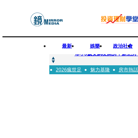
最新
娛樂
政治社會
快訊
帶小9歲女網友開房！新北男
2026瘋世足
快訊
魅力基隆
房市熱
natori再訪台北人氣爆棚 〈Ov
快訊
42歲情色片女星宣布閃嫁「