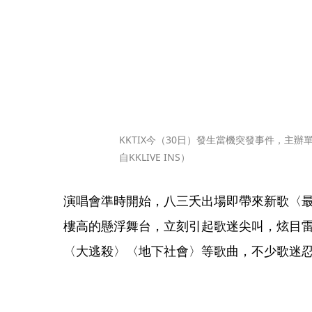
KKTIX今（30日）發生當機突發事件，主辦
自KKLIVE INS）
演唱會準時開始，八三夭出場即帶來新歌〈
樓高的懸浮舞台，立刻引起歌迷尖叫，炫目
〈大逃殺〉〈地下社會〉等歌曲，不少歌迷