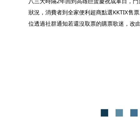
八三夭時隔2年回到高雄巨蛋慶祝成軍日，門
狀況，消費者到全家便利超商點選KKTIX售
位透過社群通知若還沒取票的購票歌迷，改由電