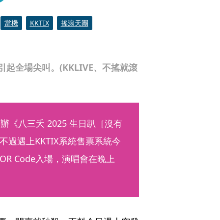
當機
KKTIX
搖滾天團
起全場尖叫。(KKLIVE、不搖就滾
《八三夭 2025 生日趴［沒有
過遇上KKTIX系統售票系統今
R Code入場，演唱會在晚上