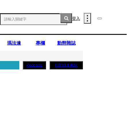
登入
瑪法達
專欄
動態雜誌
訂閱紙本雜誌
Podcasts