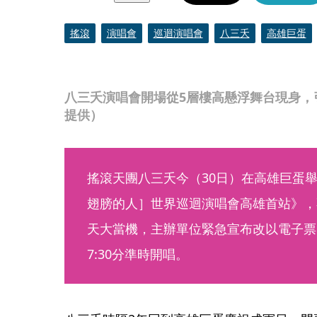
搖滾
演唱會
巡迴演唱會
八三夭
高雄巨蛋
八三夭演唱會開場從5層樓高懸浮舞台現身，引
提供）
搖滾天團八三夭今（30日）在高雄巨蛋舉辦
翅膀的人］世界巡迴演唱會高雄首站》，不
天大當機，主辦單位緊急宣布改以電子票O
7:30分準時開唱。