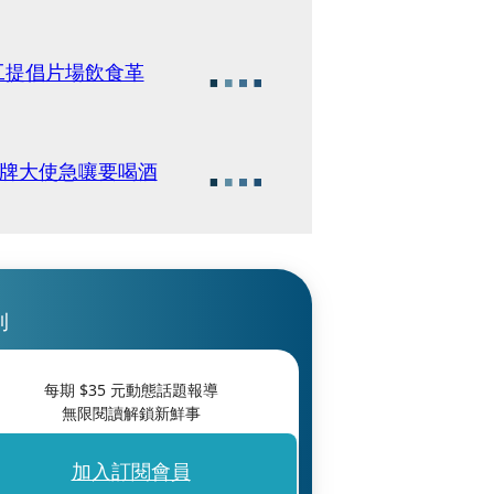
藤工提倡片場飲食革
品牌大使急嚷要喝酒
刊
每期 $
35
元動態話題報導
無限閱讀解鎖新鮮事
加入訂閱會員