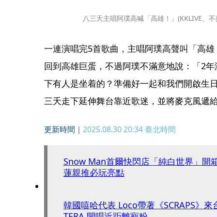
八三夭主唱阿璞高喊「高雄！」(KKLIVE、
一連演唱完5首歌曲，主唱阿璞高聲叫「高雄
回到高雄巨蛋，不過阿璞不滿意地說：「2年
下有人是坐着的？準備好一起和我們開啟生
三夭走下延伸舞台靠近歌迷，並將麥克風遞
更新時間｜
2025.08.30 20:34
臺北時間
Snow Man首爾快閃店「純白世界」開箱
蓮親推必玩亮點
韓國嘻哈代表 Loco帶著《SCRAPS》來台 
TERA 開唱近距離寵粉