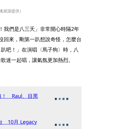
不搖就滾提供）
！我們是八三夭」非常開心時隔2年
沒回來，剛第一趴想說奇怪，怎麼台
日趴吧！」在演唱〈馬子狗〉時，八
給歌迷一起唱，讓氣氛更加熱烈。
！ Raul、目黑
10月 Legacy