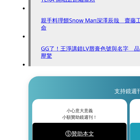
親手料理餵Snow Man深澤辰哉 齋
命
GG了！王淨講錯LV唇膏色號與名字 
壓驚
支持鏡週
小心意大意義
小額贊助鏡週刊！
贊助本文