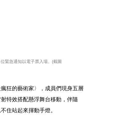
單位緊急通知以電子票入場。(截圖
最瘋狂的藝術家〉，成員們現身五層
雷射特效搭配懸浮舞台移動，伴隨
忍不住站起來揮動手燈。