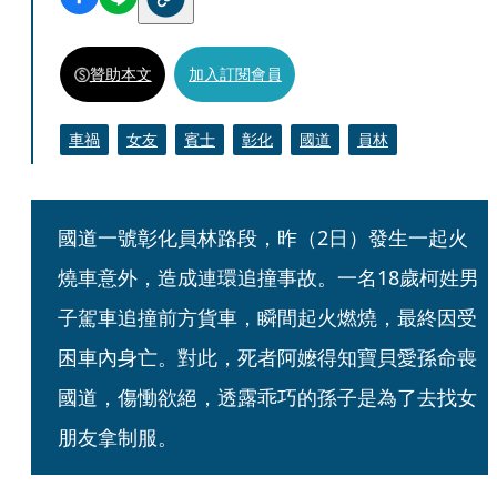
贊助本文
加入訂閱會員
車禍
女友
賓士
彰化
國道
員林
國道一號彰化員林路段，昨（2日）發生一起火
燒車意外，造成連環追撞事故。一名18歲柯姓男
子駕車追撞前方貨車，瞬間起火燃燒，最終因受
困車內身亡。對此，死者阿嬤得知寶貝愛孫命喪
國道，傷慟欲絕，透露乖巧的孫子是為了去找女
朋友拿制服。