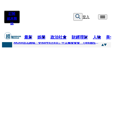
訂閱
登入
紙本雜
誌
最新
娛樂
政治社會
財經理財
人物
美
快訊
AKIRA台北開唱「令和8年8月8日」中文喊發發發 TJBB感性喊「謝謝AKIRA桑」
快訊
台灣新冠期間沒疫苗可打？ 律師列3款嗆：陳時中唯一擋的叫科興
快訊
沉寂12年…鐵肺歌后遇人生低谷 「遭親弟賞巴掌、父親出軌自己閨密」辛酸人生曝光