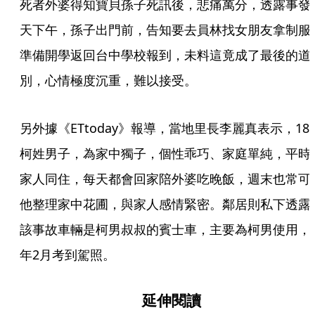
死者外婆得知寶貝孫子死訊後，悲痛萬分，透露事發
天下午，孫子出門前，告知要去員林找女朋友拿制服
準備開學返回台中學校報到，未料這竟成了最後的道
別，心情極度沉重，難以接受。
另外據《ETtoday》報導，當地里長李麗真表示，18
柯姓男子，為家中獨子，個性乖巧、家庭單純，平時
家人同住，每天都會回家陪外婆吃晚飯，週末也常可
他整理家中花圃，與家人感情緊密。鄰居則私下透露
該事故車輛是柯男叔叔的賓士車，主要為柯男使用，
年2月考到駕照。
延伸閱讀