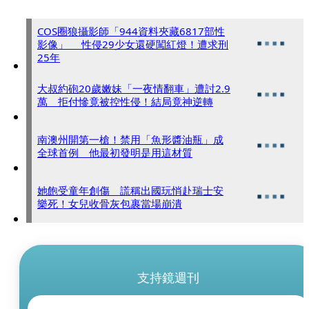
COS圈狼攝影師「944資料夾藏6817部性
影像」 性侵29少女還硬闖紅燈！遭求刑
25年
大叔約砲20歲嫩妹「一夜情翻車」遭討2.9
萬 拒付慘竟被控性侵！結局竟神逆轉
南澳州開第一槍！禁用「魚形醬油瓶」成
全球首例 他最初發明是用這材質
她飽受童年創傷 謊稱出國玩悄赴瑞士安
樂死！女兒收骨灰包裹當場崩潰
支持鏡週刊