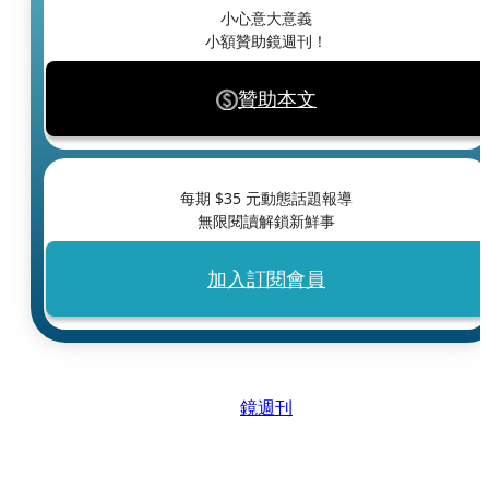
小心意大意義
小額贊助鏡週刊！
贊助本文
每期 $
35
元動態話題報導
無限閱讀解鎖新鮮事
加入訂閱會員
鏡週刊