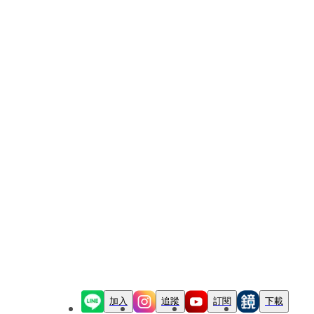
加入
追蹤
訂閱
下載